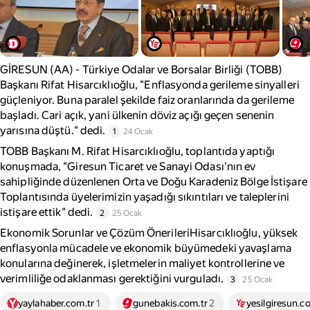
GİRESUN (AA) - Türkiye Odalar ve Borsalar Birliği (TOBB)
Başkanı Rifat Hisarcıklıoğlu, "Enflasyonda gerileme sinyalleri
güçleniyor. Buna paralel şekilde faiz oranlarında da gerileme
başladı. Cari açık, yani ülkenin döviz açığı geçen senenin
yarısına düştü." dedi.
1
24 Ocak
TOBB Başkanı M. Rifat Hisarcıklıoğlu, toplantıda yaptığı
konuşmada, "Giresun Ticaret ve Sanayi Odası'nın ev
sahipliğinde düzenlenen Orta ve Doğu Karadeniz Bölge İstişare
Toplantısında üyelerimizin yaşadığı sıkıntıları ve taleplerini
istişare ettik" dedi.
2
25 Ocak
Ekonomik Sorunlar ve Çözüm ÖnerileriHisarcıklıoğlu, yüksek
enflasyonla mücadele ve ekonomik büyümedeki yavaşlama
konularına değinerek, işletmelerin maliyet kontrollerine ve
verimliliğe odaklanması gerektiğini vurguladı.
3
25 Ocak
yaylahaber.com.tr
1
gunebakis.com.tr
2
yesilgiresun.c