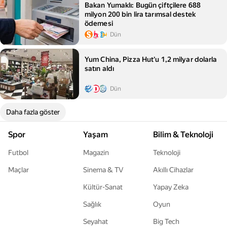
Bakan Yumaklı: Bugün çiftçilere 688
milyon 200 bin lira tarımsal destek
ödemesi
Dün
Yum China, Pizza Hut'u 1,2 milyar dolarla
satın aldı
Dün
Daha fazla göster
Spor
Yaşam
Bilim & Teknoloji
Futbol
Magazin
Teknoloji
Maçlar
Sinema & TV
Akıllı Cihazlar
Kültür-Sanat
Yapay Zeka
Sağlık
Oyun
Seyahat
Big Tech