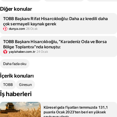
Diğer konular
TOBB Başkanı Rifat Hisarcıklıoğlu: Daha az kredili daha
çok sermayeli kaynak gerek
dunya.com
26 Ocak
TOBB Başkanı Hisarcıklıoğlu, "Karadeniz Oda ve Borsa
Bölge Toplantısı"nda konuştu:
yaylahaber.com.tr
24 Ocak
Daha fazla oku
İçerik konuları
TOBB
Giresun
İş haberleri
Küresel gıda fiyatları temmuzda 131,1
puanla Ocak 2023'ten beri en yüksek
seviyeye ulaştı