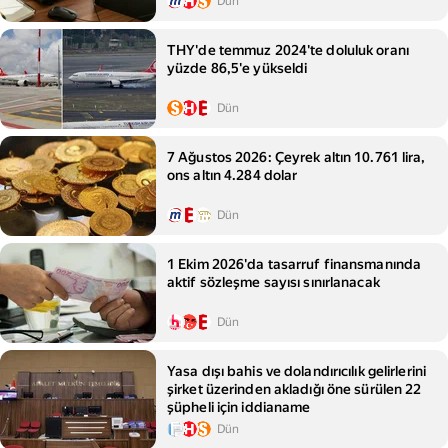
Dün
THY'de temmuz 2024'te doluluk oranı
yüzde 86,5'e yükseldi
Dün
7 Ağustos 2026: Çeyrek altın 10.761 lira,
ons altın 4.284 dolar
Dün
1 Ekim 2026'da tasarruf finansmanında
aktif sözleşme sayısı sınırlanacak
Dün
Yasa dışı bahis ve dolandırıcılık gelirlerini
şirket üzerinden akladığı öne sürülen 22
şüpheli için iddianame
Dün