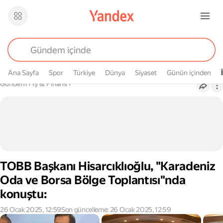
Ana Sayfa
Spor
Türkiye
Dünya
Siyaset
Günün içinden
Buradasın
Gündem
›
İş & Finans
›
TOBB Başkanı Hisarcıklıoğlu, "Karadeniz
Oda ve Borsa Bölge Toplantısı"nda
konuştu:
26 Ocak 2025, 12:59
Son güncelleme: 26 Ocak 2025, 12:59