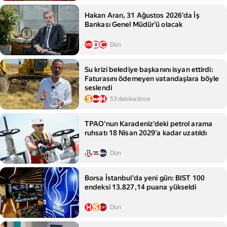
Hakan Aran, 31 Ağustos 2026'da İş
Bankası Genel Müdür'ü olacak
Dün
Su krizi belediye başkanını isyan ettirdi:
Faturasını ödemeyen vatandaşlara böyle
seslendi
53 dakika önce
TPAO'nun Karadeniz'deki petrol arama
ruhsatı 18 Nisan 2029'a kadar uzatıldı
Dün
Borsa İstanbul'da yeni gün: BIST 100
endeksi 13.827,14 puana yükseldi
Dün