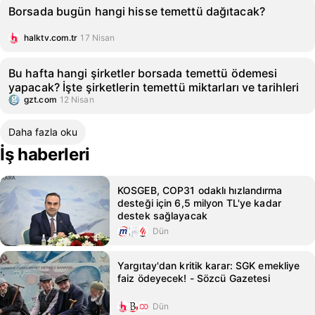
Borsada bugün hangi hisse temettü dağıtacak?
halktv.com.tr
17 Nisan
Bu hafta hangi şirketler borsada temettü ödemesi
yapacak? İşte şirketlerin temettü miktarları ve tarihleri
gzt.com
12 Nisan
Daha fazla oku
İş haberleri
KOSGEB, COP31 odaklı hızlandırma
desteği için 6,5 milyon TL'ye kadar
destek sağlayacak
Dün
Yargıtay'dan kritik karar: SGK emekliye
faiz ödeyecek! - Sözcü Gazetesi
Dün