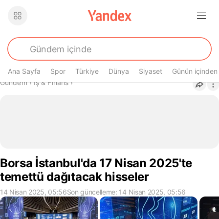
Ana Sayfa
Spor
Türkiye
Dünya
Siyaset
Günün içinden
Buradasın
Gündem
›
İş & Finans
›
Borsa İstanbul'da 17 Nisan 2025'te
temettü dağıtacak hisseler
14 Nisan 2025, 05:56
Son güncelleme: 14 Nisan 2025, 05:56