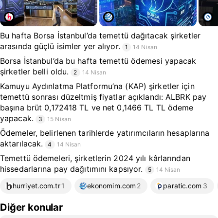
Bu hafta Borsa İstanbul’da temettü dağıtacak şirketler
arasında güçlü isimler yer alıyor.
1
14 Nisan
Borsa İstanbul’da bu hafta temettü ödemesi yapacak
şirketler belli oldu.
2
14 Nisan
Kamuyu Aydınlatma Platformu’na (KAP) şirketler için
temettü sonrası düzeltmiş fiyatlar açıklandı: ALBRK pay
başına brüt 0,172418 TL ve net 0,1466 TL TL ödeme
yapacak.
3
15 Nisan
Ödemeler, belirlenen tarihlerde yatırımcıların hesaplarına
aktarılacak.
4
14 Nisan
Temettü ödemeleri, şirketlerin 2024 yılı kârlarından
hissedarlarına pay dağıtımını kapsıyor.
5
14 Nisan
hurriyet.com.tr
1
ekonomim.com
2
paratic.com
3
Diğer konular