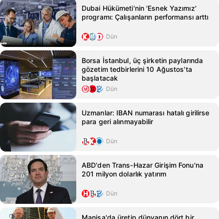
Dubai Hükümeti'nin 'Esnek Yazımız'
programı: Çalışanların performansı arttı
Dün
Borsa İstanbul, üç şirketin paylarında
gözetim tedbirlerini 10 Ağustos'ta
başlatacak
Dün
Uzmanlar: IBAN numarası hatalı girilirse
para geri alınmayabilir
Dün
ABD'den Trans-Hazar Girişim Fonu'na
201 milyon dolarlık yatırım
Dün
Manisa'da üretip dünyanın dört bir