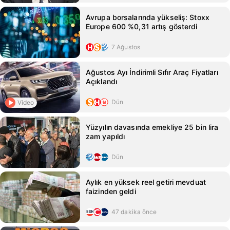
Avrupa borsalarında yükseliş: Stoxx
Europe 600 %0,31 artış gösterdi
7 Ağustos
Ağustos Ayı İndirimli Sıfır Araç Fiyatları
Açıklandı
Dün
Video
Yüzyılın davasında emekliye 25 bin lira
zam yapıldı
Dün
Aylık en yüksek reel getiri mevduat
faizinden geldi
47 dakika önce