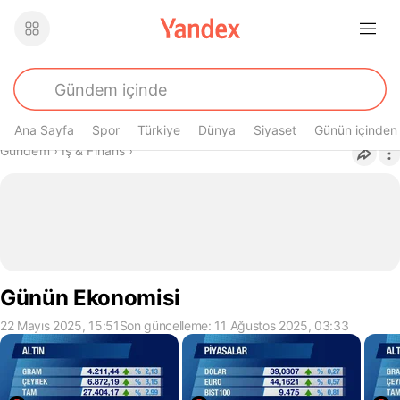
Ana Sayfa
Spor
Türkiye
Dünya
Siyaset
Günün içinden
Buradasın
Gündem
›
İş & Finans
›
Günün Ekonomisi
22 Mayıs 2025, 15:51
Son güncelleme: 11 Ağustos 2025, 03:33