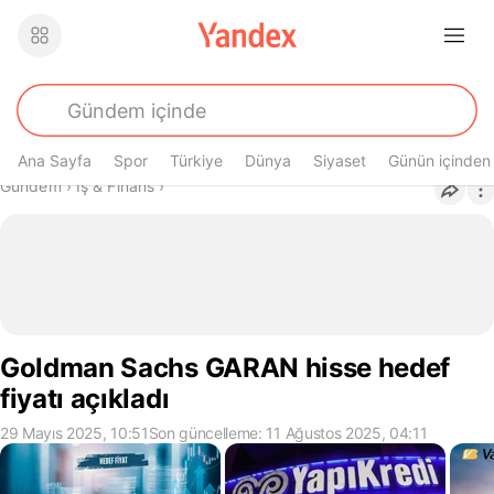
Ana Sayfa
Spor
Türkiye
Dünya
Siyaset
Günün içinden
Buradasın
Gündem
›
İş & Finans
›
Goldman Sachs GARAN hisse hedef
fiyatı açıkladı
29 Mayıs 2025, 10:51
Son güncelleme: 11 Ağustos 2025, 04:11