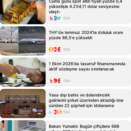
Cuma günü spot altın fiyatı yüzde 0,4
yükselişle 4.254,11 dolar seviyesine
ulaştı
Dün
THY'de temmuz 2024'te doluluk oranı
yüzde 86,5'e yükseldi
Dün
1 Ekim 2026'da tasarruf finansmanında
aktif sözleşme sayısı sınırlanacak
Dün
Yasa dışı bahis ve dolandırıcılık
gelirlerini şirket üzerinden akladığı öne
sürülen 22 şüpheli için iddianame
Dün
Bakan Yumaklı: Bugün çiftçilere 688