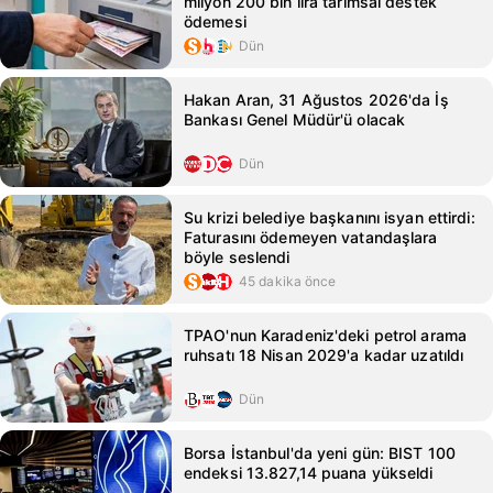
milyon 200 bin lira tarımsal destek
ödemesi
Dün
Hakan Aran, 31 Ağustos 2026'da İş
Bankası Genel Müdür'ü olacak
Dün
Su krizi belediye başkanını isyan ettirdi:
Faturasını ödemeyen vatandaşlara
böyle seslendi
45 dakika önce
TPAO'nun Karadeniz'deki petrol arama
ruhsatı 18 Nisan 2029'a kadar uzatıldı
Dün
Borsa İstanbul'da yeni gün: BIST 100
endeksi 13.827,14 puana yükseldi