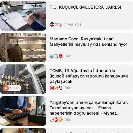
T.C. KÜÇÜKÇEKMECE İCRA DAİRESİ
4 Ağustos
Madame Coco, Rusya'daki ticari
faaliyetlerini mayıs ayında sonlandırıyor
Dün
TCMB, 13 Ağustos'ta İstanbul'da
üçüncü enflasyon raporunu kamuoyuyla
paylaşacak
Dün
Video
Yargıtay’dan primle çalışanlar için karar:
Tazminata yansıyacak - Finans
haberlerinin doğru adresi - Mynet
Finans Haber
Dün