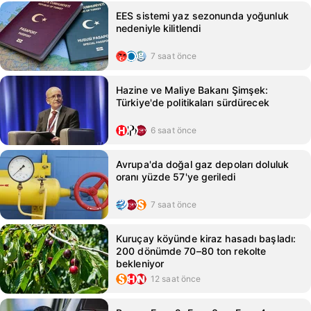
EES sistemi yaz sezonunda yoğunluk
nedeniyle kilitlendi
7 saat önce
Hazine ve Maliye Bakanı Şimşek:
Türkiye'de politikaları sürdürecek
6 saat önce
Avrupa'da doğal gaz depoları doluluk
oranı yüzde 57'ye geriledi
7 saat önce
Kuruçay köyünde kiraz hasadı başladı:
200 dönümde 70–80 ton rekolte
bekleniyor
12 saat önce