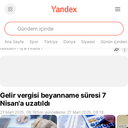
Ana Sayfa
Spor
Türkiye
Dünya
Siyaset
Günün içinden
Buradasın
Gündem
›
İş & Finans
›
Gelir vergisi beyanname süresi 7
Nisan'a uzatıldı
27 Mart 2025, 08:18
Son güncelleme: 27 Mart 2025, 08:18