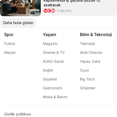
kapsamında iş gücünü yüzde 12
azaltacak
5 Ağustos
Daha fazla göster
Spor
Yaşam
Bilim & Teknoloji
Futbol
Magazin
Teknoloji
Maçlar
Sinema & TV
Akıllı Cihazlar
Kültür-Sanat
Yapay Zeka
Sağlık
Oyun
Seyahat
Big Tech
Gastronomi
Girişimler
Moda & Bakım
Gizlilik politikası