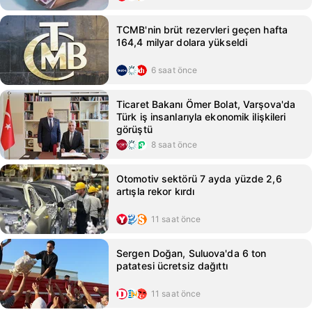
TCMB'nin brüt rezervleri geçen hafta
164,4 milyar dolara yükseldi
6 saat önce
Ticaret Bakanı Ömer Bolat, Varşova'da
Türk iş insanlarıyla ekonomik ilişkileri
görüştü
8 saat önce
Otomotiv sektörü 7 ayda yüzde 2,6
artışla rekor kırdı
11 saat önce
Sergen Doğan, Suluova'da 6 ton
patatesi ücretsiz dağıttı
11 saat önce