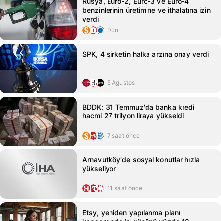
Rusya, Euro-2, Euro-3 ve Euro-4
benzinlerinin üretimine ve ithalatına izin
verdi
Dün
SPK, 4 şirketin halka arzına onay verdi
5 Ağustos
BDDK: 31 Temmuz'da banka kredi
hacmi 27 trilyon liraya yükseldi
7 saat önce
Arnavutköy'de sosyal konutlar hızla
yükseliyor
11 saat önce
Etsy, yeniden yapılanma planı