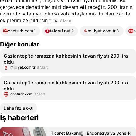
esnaf odaları ile görüştük ve tavan fiyatı belirledik. Bu
çerçevede denetimlerimizi devam ettireceğiz. 200 liranın
üzerinde satan yer olursa vatandaşlarımız bunları zabıta
ekiplerimize bildirsin.".
4
8 Mart
cnnturk.com
1
telgraf.net
2
milliyet.com.tr
3
h
Diğer konular
Gaziantep'te ramazan kahkesinin tavan fiyatı 200 lira
oldu
milliyet.com.tr
8 Mart
Gaziantep'te ramazan kahkesinin tavan fiyatı 200 lira
oldu
cnnturk.com
8 Mart
Daha fazla oku
İş haberleri
Ticaret Bakanlığı, Endonezya'ya yönelik