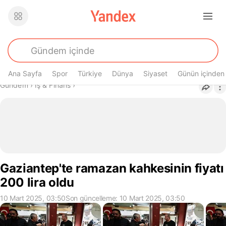
Ana Sayfa
Spor
Türkiye
Dünya
Siyaset
Günün içinden
Buradasın
Gündem
›
İş & Finans
›
Gaziantep'te ramazan kahkesinin fiyatı
200 lira oldu
10 Mart 2025, 03:50
Son güncelleme: 10 Mart 2025, 03:50