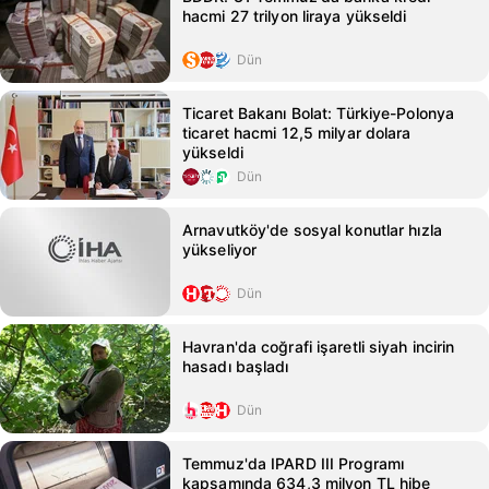
hacmi 27 trilyon liraya yükseldi
Dün
Ticaret Bakanı Bolat: Türkiye-Polonya
ticaret hacmi 12,5 milyar dolara
yükseldi
Dün
Arnavutköy'de sosyal konutlar hızla
yükseliyor
Dün
Havran'da coğrafi işaretli siyah incirin
hasadı başladı
Dün
Temmuz'da IPARD III Programı
kapsamında 634,3 milyon TL hibe