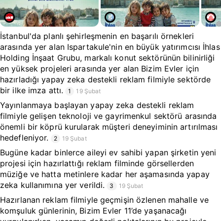
İstanbul'da planlı şehirleşmenin en başarılı örnekleri
arasında yer alan Ispartakule'nin en büyük yatırımcısı İhlas
Holding İnşaat Grubu, markalı konut sektörünün bilinirliği
en yüksek projeleri arasında yer alan Bizim Evler için
hazırladığı yapay zeka destekli reklam filmiyle sektörde
bir ilke imza attı.
1
19 Şubat
Yayınlanmaya başlayan yapay zeka destekli reklam
filmiyle gelişen teknoloji ve gayrimenkul sektörü arasında
önemli bir köprü kurularak müşteri deneyiminin artırılması
hedefleniyor.
2
19 Şubat
Bugüne kadar binlerce aileyi ev sahibi yapan şirketin yeni
projesi için hazırlattığı reklam filminde görsellerden
müziğe ve hatta metinlere kadar her aşamasında yapay
zeka kullanımına yer verildi.
3
19 Şubat
Hazırlanan reklam filmiyle geçmişin özlenen mahalle ve
komşuluk günlerinin, Bizim Evler 11’de yaşanacağı