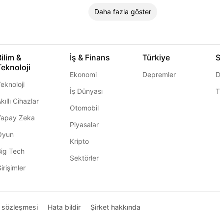
Daha fazla göster
Bilim &
İş & Finans
Türkiye
S
Teknoloji
Ekonomi
Depremler
D
eknoloji
İş Dünyası
T
kıllı Cihazlar
Otomobil
Yapay Zeka
Piyasalar
Oyun
Kripto
Big Tech
Sektörler
irişimler
ı sözleşmesi
Hata bildir
Şirket hakkında