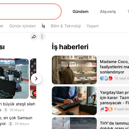
Gündem
Gündem
Alışveriş
et
Günün içinden
İş
İş
Bilim & Teknoloji
Yaşam
sı
İş haberleri
Madame Coco, R
faaliyetlerini m
sonlandırıyor
10 saat 
Yargıtay’dan pr
için karar: Taz
yansıyacak - Fi
n büyük ateşli silah
doğru adresi -
9 saat ö
ı.
1
26 Mayıs
Haber
iye, en çok Samsun
THY'de temmuz
yor.
2
26 Mayıs
doluluk oranı y