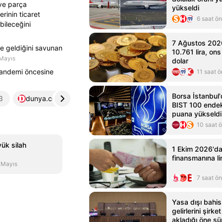
 ve parça
yükseldi
erinin ticaret
6 saat ö
bileceğini
7 Ağustos 2026
e geldiğini savunan
10.761 lira, ons
Mayıs
dolar
 pandemi öncesine
11 saat 
Borsa İstanbul'
3
dunya.com
4
gazeteoksijen.com
5
BIST 100 endek
puana yükseldi
10 saat 
ük silah
1 Ekim 2026'da
finansmanına lim
 Mayıs
7 saat ö
Yasa dışı bahis 
gelirlerini şirk
akladığı öne sü