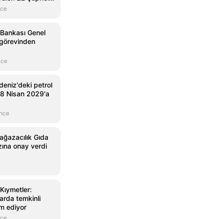
nce
 Bankası Genel
görevinden
nce
eniz'deki petrol
18 Nisan 2029'a
önce
ağazacılık Gıda
zına onay verdi
Kıymetler:
arda temkinli
am ediyor
nce