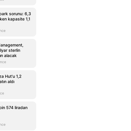
park sorunu: 6,3
ken kapasite 1,1
önce
 Management,
lyar sterlin
tın alacak
önce
a Hut'u 1,2
atın aldı
nce
bin 574 liradan
önce