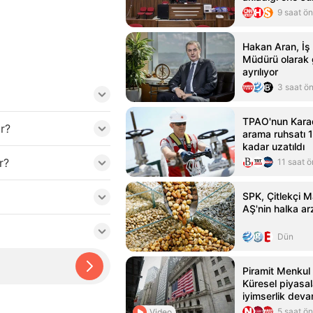
için iddianame
9 saat ö
Hakan Aran, İş
Müdürü olarak 
ayrılıyor
3 saat ö
TPAO'nun Karad
or?
arama ruhsatı 
kadar uzatıldı
r?
11 saat 
SPK, Çitlekçi M
AŞ'nin halka ar
Dün
Piramit Menkul 
Küresel piyasal
iyimserlik dev
5 saat ö
Video