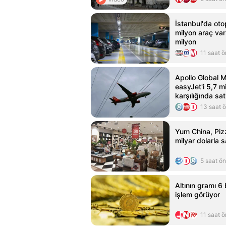
İstanbul'da oto
milyon araç var
milyon
11 saat 
Apollo Global
easyJet'i 5,7 mi
karşılığında sa
13 saat 
Yum China, Pizz
milyar dolarla s
5 saat ö
Altının gramı 6 
işlem görüyor
11 saat 