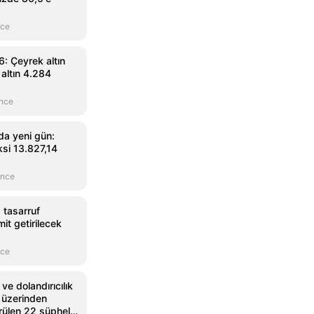
nce
: Çeyrek altın
 altın 4.284
önce
da yeni gün:
si 13.827,14
önce
 tasarruf
it getirilecek
nce
ve dolandırıcılık
et üzerinden
rülen 22 şüpheli