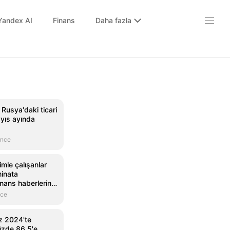
Yandex AI
Finans
Daha fazla
usya'daki ticari
ayıs ayında
önce
imle çalışanlar
minata
nans haberlerinin
 Mynet Finans
nce
 2024'te
üzde 86,5'e