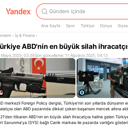
Ana Sayfa
Spor
Türkiye
Dünya
Siyas
radasın
ündem
›
İş & Finans
›
ürkiye ABD'nin en büyük silah ihracatçı
 Mayıs 2025, 03:36
Son güncelleme: 11 Ağustos 2025, 04:13
D merkezli Foreign Policy dergisi, Türkiye’nin son yıllarda dünyanın e
halatçısı olan ABD pazarında dikkat çeken başarısını mercek altına ald
21’den itibaren ABD’nin en büyük silah ihracatçısı haline gelen Türk
rt Savunma’ya (SYS) bağlı Canik markası ile pazarda varlığını gösteri