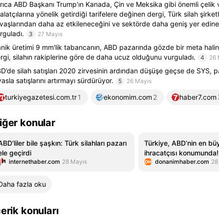
rıca ABD Başkanı Trump'ın Kanada, Çin ve Meksika gibi önemli çelik
halatçılarına yönelik getirdiği tarifelere değinen dergi, Türk silah şirketl
vaşlarından daha az etkileneceğini ve sektörde daha geniş yer edine
rguladı.
3
27 Mayıs
nik üretimi 9 mm'lik tabancanın, ABD pazarında gözde bir meta halin
rgi, silahın rakiplerine göre de daha ucuz olduğunu vurguladı.
4
26 
D’de silah satışları 2020 zirvesinin ardından düşüşe geçse de SYS,
yasla satışlarını artırmayı sürdürüyor.
5
26 Mayıs
turkiyegazetesi.com.tr
1
ekonomim.com
2
haber7.com
iğer konular
ABD'liler bile şaşkın: Türk silahları pazarı
Türkiye, ABD’nin en büy
ele geçirdi
ihracatçısı konumunda!
internethaber.com
28 Mayıs
donanimhaber.com
28
Daha fazla oku
çerik konuları