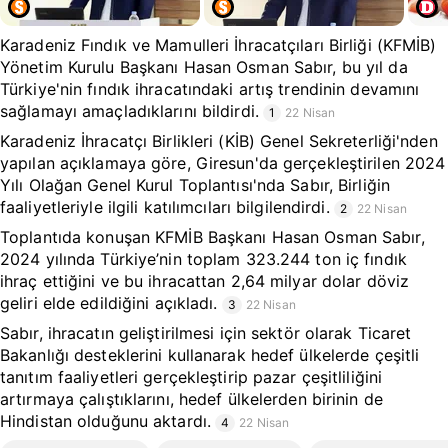
Karadeniz Fındık ve Mamulleri İhracatçıları Birliği (KFMİB)
Yönetim Kurulu Başkanı Hasan Osman Sabır, bu yıl da
Türkiye'nin fındık ihracatındaki artış trendinin devamını
sağlamayı amaçladıklarını bildirdi.
1
22 Nisan
Karadeniz İhracatçı Birlikleri (KİB) Genel Sekreterliği'nden
yapılan açıklamaya göre, Giresun'da gerçekleştirilen 2024
Yılı Olağan Genel Kurul Toplantısı'nda Sabır, Birliğin
faaliyetleriyle ilgili katılımcıları bilgilendirdi.
2
22 Nisan
Toplantıda konuşan KFMİB Başkanı Hasan Osman Sabır,
2024 yılında Türkiye’nin toplam 323.244 ton iç fındık
ihraç ettiğini ve bu ihracattan 2,64 milyar dolar döviz
geliri elde edildiğini açıkladı.
3
22 Nisan
Sabır, ihracatın geliştirilmesi için sektör olarak Ticaret
Bakanlığı desteklerini kullanarak hedef ülkelerde çeşitli
tanıtım faaliyetleri gerçekleştirip pazar çeşitliliğini
artırmaya çalıştıklarını, hedef ülkelerden birinin de
Hindistan olduğunu aktardı.
4
22 Nisan