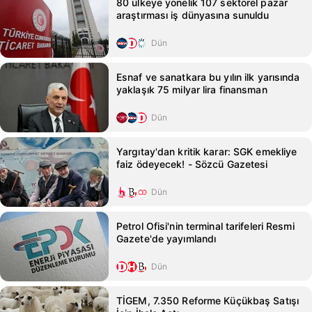
80 ülkeye yönelik 107 sektörel pazar
araştırması iş dünyasına sunuldu
Dün
Esnaf ve sanatkara bu yılın ilk yarısında
yaklaşık 75 milyar lira finansman
Dün
Yargıtay'dan kritik karar: SGK emekliye
faiz ödeyecek! - Sözcü Gazetesi
Dün
Petrol Ofisi'nin terminal tarifeleri Resmi
Gazete'de yayımlandı
Dün
TİGEM, 7.350 Reforme Küçükbaş Satışı