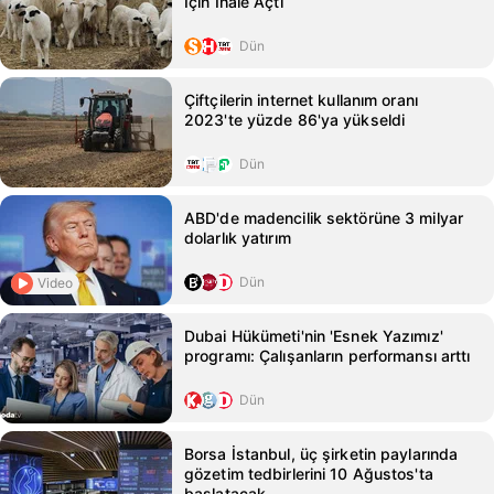
İçin İhale Açtı
Dün
Çiftçilerin internet kullanım oranı
2023'te yüzde 86'ya yükseldi
Dün
ABD'de madencilik sektörüne 3 milyar
dolarlık yatırım
Dün
Video
Dubai Hükümeti'nin 'Esnek Yazımız'
programı: Çalışanların performansı arttı
Dün
Borsa İstanbul, üç şirketin paylarında
gözetim tedbirlerini 10 Ağustos'ta
başlatacak