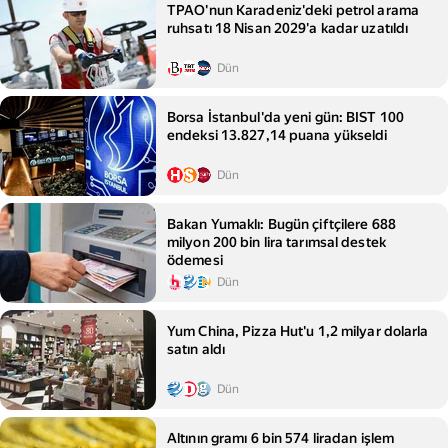
TPAO'nun Karadeniz'deki petrol arama
ruhsatı 18 Nisan 2029'a kadar uzatıldı
Dün
Borsa İstanbul'da yeni gün: BIST 100
endeksi 13.827,14 puana yükseldi
Dün
Bakan Yumaklı: Bugün çiftçilere 688
milyon 200 bin lira tarımsal destek
ödemesi
Dün
Yum China, Pizza Hut'u 1,2 milyar dolarla
satın aldı
Dün
Altının gramı 6 bin 574 liradan işlem