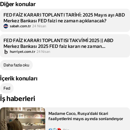
Diğer konular
FED FAİZ KARARI TOPLANTI TARİHİ: 2025 Mayıs ayı ABD
Merkez Bankası FED faizi ne zaman açıklanacak?
sabah.com.tr
24 Nisan
FED FAİZ KARARI TOPLANTISI TAKVİMİ 2025 || ABD
Merkez Bankası 2025 FED faiz kararı ne zaman
açıklanacak, faiz kararı ne olur? ABD Merkez Bankası
hurriyet.com.tr
24 Nisan
toplantısı hangi gün?
Daha fazla oku
İçerik konuları
Fed
İş haberleri
Madame Coco, Rusya'daki ticari
faaliyetlerini mayıs ayında sonlandırıyor