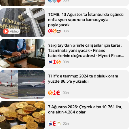
Dün
TCMB, 13 Ağustos'ta İstanbul'da üçüncü
enflasyon raporunu kamuoyuyla
paylaşacak
Dün
Video
Yargıtay’dan primle çalışanlar için karar:
Tazminata yansıyacak - Finans
haberlerinin doğru adresi - Mynet Finans
Haber
Dün
THY'de temmuz 2024'te doluluk oranı
yüzde 86,5'e yükseldi
Dün
7 Ağustos 2026: Çeyrek altın 10.761 lira,
ons altın 4.284 dolar
Dün