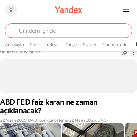
Ana Sayfa
Spor
Türkiye
Dünya
Siyaset
Günün içinden
Buradasın
Gündem
›
İş & Finans
›
ABD FED faiz kararı ne zaman
açıklanacak?
22 Nisan 2025, 04:07
Son güncelleme: 22 Nisan 2025, 04:07