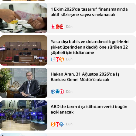
1 Ekim 2026'da tasarruf finansmanında
aktif sözleşme sayısı sınırlanacak
Dün
Yasa dışı bahis ve dolandırıcılık gelirlerini
şirket üzerinden akladığı öne sürülen 22
şüpheli için iddianame
Dün
Hakan Aran, 31 Ağustos 2026'da İş
Bankası Genel Müdür'ü olacak
Dün
ABD'de tarım dışı istihdam verisi bugün
açıklanacak
Dün