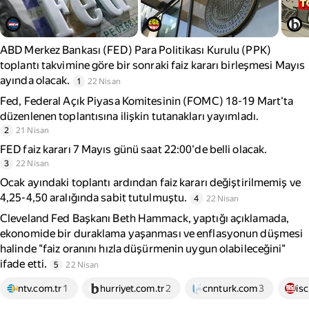
ABD Merkez Bankası (FED) Para Politikası Kurulu (PPK)
toplantı takvimine göre bir sonraki faiz kararı birleşmesi Mayıs
ayında olacak.
1
22 Nisan
Fed, Federal Açık Piyasa Komitesinin (FOMC) 18-19 Mart'ta
düzenlenen toplantısına ilişkin tutanakları yayımladı.
2
21 Nisan
FED faiz kararı 7 Mayıs günü saat 22:00'de belli olacak.
3
22 Nisan
Ocak ayındaki toplantı ardından faiz kararı değiştirilmemiş ve
4,25-4,50 aralığında sabit tutulmuştu.
4
22 Nisan
Cleveland Fed Başkanı Beth Hammack, yaptığı açıklamada,
ekonomide bir duraklama yaşanması ve enflasyonun düşmesi
halinde "faiz oranını hızla düşürmenin uygun olabileceğini"
ifade etti.
5
22 Nisan
ntv.com.tr
1
hurriyet.com.tr
2
cnnturk.com
3
isc