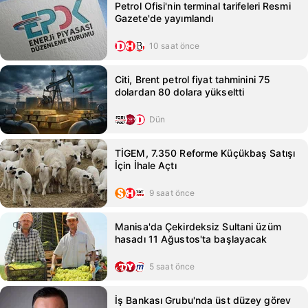
Petrol Ofisi'nin terminal tarifeleri Resmi
Gazete'de yayımlandı
10 saat önce
Citi, Brent petrol fiyat tahminini 75
dolardan 80 dolara yükseltti
Dün
TİGEM, 7.350 Reforme Küçükbaş Satışı
İçin İhale Açtı
9 saat önce
Manisa'da Çekirdeksiz Sultani üzüm
hasadı 11 Ağustos'ta başlayacak
5 saat önce
İş Bankası Grubu'nda üst düzey görev