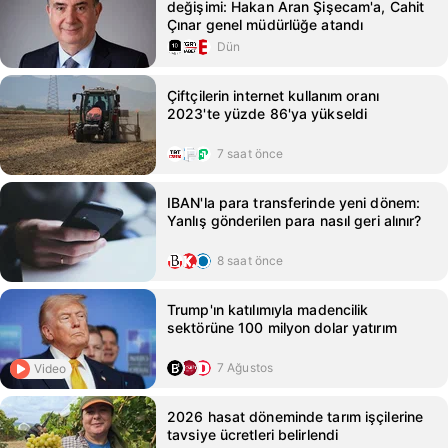
değişimi: Hakan Aran Şişecam'a, Cahit
Çınar genel müdürlüğe atandı
Dün
Çiftçilerin internet kullanım oranı
2023'te yüzde 86'ya yükseldi
7 saat önce
IBAN'la para transferinde yeni dönem:
Yanlış gönderilen para nasıl geri alınır?
8 saat önce
Trump'ın katılımıyla madencilik
sektörüne 100 milyon dolar yatırım
7 Ağustos
Video
2026 hasat döneminde tarım işçilerine
tavsiye ücretleri belirlendi