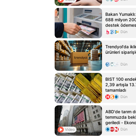
Bakan Yumaklı: 
688 milyon 200 
destek ödemes
Dün
Trendyol'da ikl
ürünleri siparişl
Dün
BIST 100 endek
2,39 artışla 1
tamamladı
Dün
ABD'de tarım dı
temmuzda bekle
geriledi - Ekon
Habertürk
Dün
Video