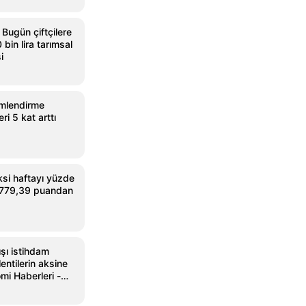
Bugün çiftçilere
bin lira tarımsal
i
imlendirme
eri 5 kat arttı
si haftayı yüzde
3.779,39 puandan
şı istihdam
ntilerin aksine
omi Haberleri -