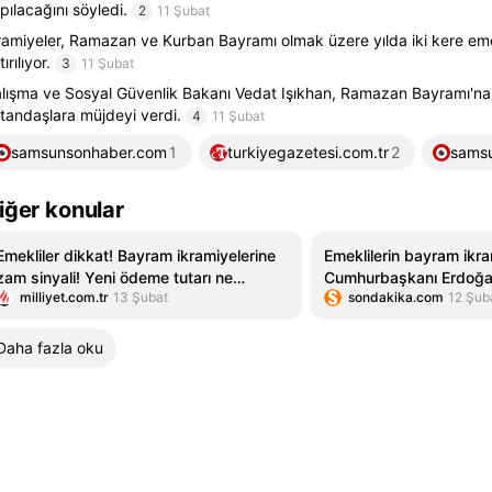
pılacağını söyledi.
2
11 Şubat
ramiyeler, Ramazan ve Kurban Bayramı olmak üzere yılda iki kere eme
ırılıyor.
3
11 Şubat
lışma ve Sosyal Güvenlik Bakanı Vedat Işıkhan, Ramazan Bayramı'na 
tandaşlara müjdeyi verdi.
4
11 Şubat
samsunsonhaber.com
1
turkiyegazetesi.com.tr
2
sams
iğer konular
Emekliler dikkat! Bayram ikramiyelerine
Emeklilerin bayram ikra
zam sinyali! Yeni ödeme tutarı ne
Cumhurbaşkanı Erdoğa
milliyet.com.tr
13 Şubat
sondakika.com
12 Şub
olacak?
Daha fazla oku