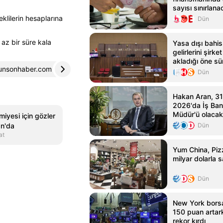
sayısı sınırlan
klilerin hesaplarına
Dün
az bir süre kala
Yasa dışı bahis 
gelirlerini şirk
akladığı öne sü
unsonhaber.com
3
polatlipostasi.com
4
için iddianame
Dün
Hakan Aran, 3
2026'da İş Ban
Müdür'ü olacak
miyesi için gözler
n'da
Dün
at
Yum China, Pizz
milyar dolarla s
Dün
New York bors
150 puan arta
rekor kırdı