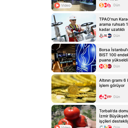
Dün
Video
TPAO'nun Karad
arama ruhsatı 
kadar uzatıldı
Dün
Borsa İstanbul'
BIST 100 endek
puana yükseldi
Dün
Altının gramı 6 
işlem görüyor
Dün
Torbalı'da dom
İzmir Büyükşehi
işçileri destekli
Dün
Video