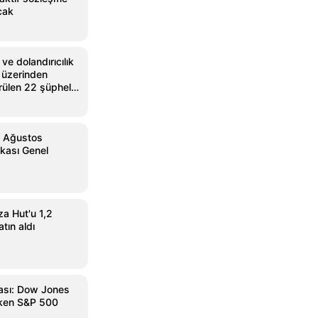
acak
ve dolandırıcılık
et üzerinden
rülen 22 şüpheli
1 Ağustos
kası Genel
a Hut'u 1,2
atın aldı
ası: Dow Jones
rken S&P 500