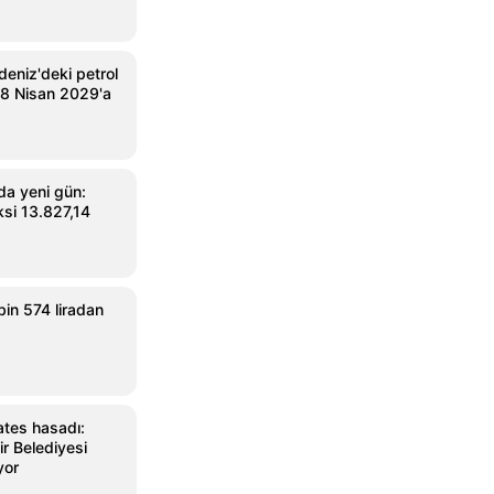
eniz'deki petrol
18 Nisan 2029'a
da yeni gün:
si 13.827,14
bin 574 liradan
ates hasadı:
r Belediyesi
yor