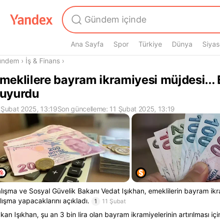
Ana Sayfa
Spor
Türkiye
Dünya
Siyas
radasın
ündem
›
İş & Finans
›
meklilere bayram ikramiyesi müjdesi...
uyurdu
 Şubat 2025, 13:19
Son güncelleme: 11 Şubat 2025, 13:19
lışma ve Sosyal Güvelik Bakanı Vedat Işıkhan, emeklilerin bayram ikrami
lışma yapacaklarını açıkladı.
1
11 Şubat
kan Işıkhan, şu an 3 bin lira olan bayram ikramiyelerinin artırılması iç