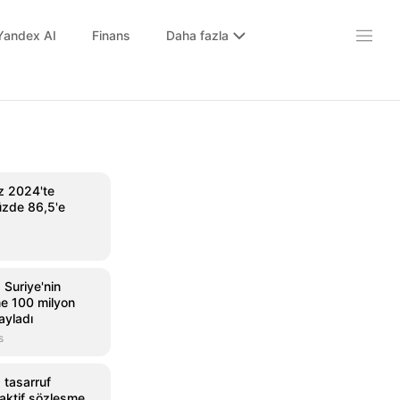
Yandex AI
Finans
Daha fazla
 2024'te
üzde 86,5'e
 Suriye'nin
ne 100 milyon
ayladı
s
 tasarruf
aktif sözleşme