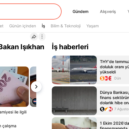
Gündem
Gündem
Alışveriş
et
Günün içinden
İş
İş
Bilim & Teknoloji
Yaşam
 Bakan Işıkhan
İş haberleri
THY'de temmuz
doluluk oranı y
yükseldi
Dün
Dünya Bankası,
finans sektörü
dolarlık hibe on
7 Ağusto
yesi ile ilgili
1 Ekim 2026'da
in çalışma
finansmanında 