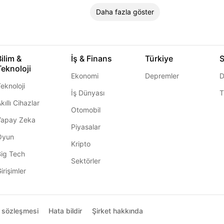
Daha fazla göster
Bilim &
İş & Finans
Türkiye
S
Teknoloji
Ekonomi
Depremler
D
eknoloji
İş Dünyası
T
kıllı Cihazlar
Otomobil
Yapay Zeka
Piyasalar
Oyun
Kripto
Big Tech
Sektörler
irişimler
ı sözleşmesi
Hata bildir
Şirket hakkında