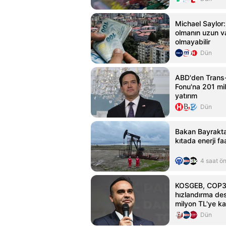
Michael Saylor:
olmanın uzun v
olmayabilir
Dün
ABD'den Trans-
Fonu'na 201 mil
yatırım
Dün
Bakan Bayrakta
kıtada enerji fa
4 saat ö
KOSGEB, COP31
hızlandırma des
milyon TL'ye k
sağlayacak
Dün