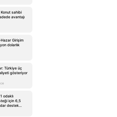
 Konut sahibi
adede avantajı
Hazar Girişim
yon dolarlık
r: Türkiye üç
aliyeti gösteriyor
nce
 odaklı
teği için 6,5
adar destek