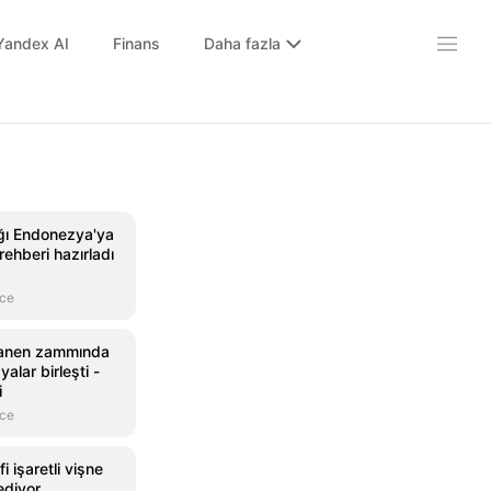
Yandex AI
Finans
Daha fazla
ığı Endonezya'ya
 rehberi hazırladı
nce
yanen zammında
yalar birleşti -
i
nce
 işaretli vişne
ediyor