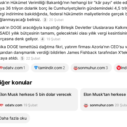
sk'ın Hükümet Verimliliği Bakanlığı'nın herhangi bir "kâr payı" elde 
ya 36 trilyon dolarlık borç ile Cumhuriyetçilerin gündemindeki 4,5 tri
rgi indirimine bakıldığında, federal hükümetin maliyetlerinde gerçek 
ğlanmayacağı belirsiz.
3
20 Şubat
sk'ın DOGE aracılığıyla kapattığı Birleşik Devletler Uluslararası Kalkın
SAID) yıllık bütçesinin tamamı, gelecekteki olası yıllık vergi kesintisi
rçasına denk geliyor.
4
19 Şubat
lka DOGE temettüsü dağıtma fikri, yatırım firması Azoria'nın CEO'su
şarıdan danışmanlık verdiği bildirilen James Fishback tarafından X'te
taya atıldı.
5
22 Şubat
odatv.com
1
tamindir.com
2
sonmuhur.com
3
in
iğer konular
Elon Musk herkese 5 bin dolar verecek
Elon Musk'tan herkese 
odatv.com
19 Şubat
sonmuhur.com
20 Şub
Daha fazla oku