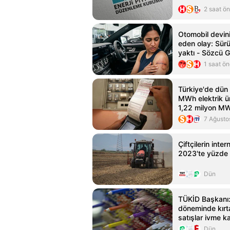
2 saat ö
Otomobil devin
eden olay: Sürüc
yaktı - Sözcü 
1 saat ö
Türkiye'de dün 
MWh elektrik ür
1,22 milyon M
7 Ağusto
Çiftçilerin inte
2023'te yüzde 
Dün
TÜKİD Başkanı
döneminde kırt
satışlar ivme k
Dün