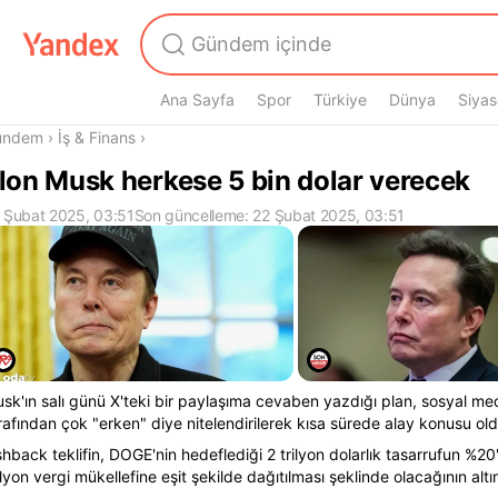
Ana Sayfa
Spor
Türkiye
Dünya
Siyas
radasın
ündem
›
İş & Finans
›
lon Musk herkese 5 bin dolar verecek
 Şubat 2025, 03:51
Son güncelleme: 22 Şubat 2025, 03:51
sk'ın salı günü X'teki bir paylaşıma cevaben yazdığı plan, sosyal me
rafından çok "erken" diye nitelendirilerek kısa sürede alay konusu old
shback teklifin, DOGE'nin hedeflediği 2 trilyon dolarlık tasarrufun %20'
lyon vergi mükellefine eşit şekilde dağıtılması şeklinde olacağının altın