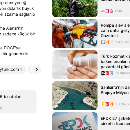
edip etmeyeceği
lyon dolarlık büyük
Dün
bir azalma sağlanıp
Pompa alev ale
ma Ajansı'nın
zam daha geliy
nin sadece küçük bir
Gazetesi
7 Ağusto
 ve DOGE'ye
ki bir gönderide
Türk kozmetik ü
bakım ürünleri
pazardaki gücün
dyturk.com
4
kibrispostasi.com
5
15 dakik
Şanlıurfa'nın da
Projeye Milyon 
5 bin dolar!
30 dakik
at
EPDK 27 şirkete
şirketin lisansı