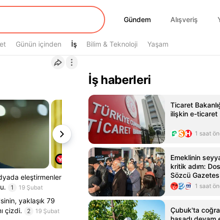
Gündem
Gündem
Alışveriş
et
Günün içinden
İş
İş
Bilim & Teknoloji
Yaşam
İş haberleri
Ticaret Bakanl
ilişkin e-ticaret
1 saat ö
Emeklinin sey
kritik adım: Dos
Sözcü Gazetes
dyada eleştirmenler
1 saat ö
u.
1
19 Şubat
sinin, yaklaşık 79
Çubuk'ta coğrafi
ı çizdi.
2
19 Şubat
hasadı devam 