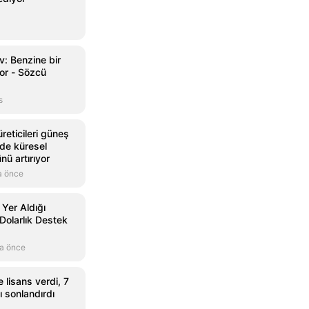
v: Benzine bir
or - Sözcü
s
reticileri güneş
nde küresel
ü artırıyor
a önce
 Yer Aldığı
Dolarlık Destek
a önce
 lisans verdi, 7
nı sonlandırdı