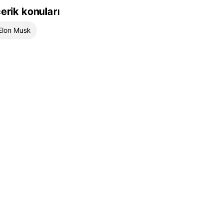
çerik konuları
Elon Musk