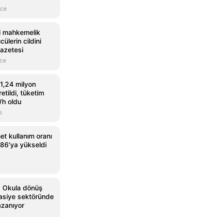
nce
i mahkemelik
ülerin cildini
Gazetesi
nce
1,24 milyon
etildi, tüketim
Wh oldu
s
rnet kullanım oranı
86'ya yükseldi
: Okula dönüş
asiye sektöründe
azanıyor