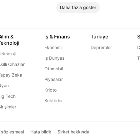
Daha fazla göster
Bilim &
İş & Finans
Türkiye
S
Teknoloji
Ekonomi
Depremler
D
eknoloji
İş Dünyası
T
kıllı Cihazlar
Otomobil
Yapay Zeka
Piyasalar
Oyun
Kripto
Big Tech
Sektörler
irişimler
ı sözleşmesi
Hata bildir
Şirket hakkında