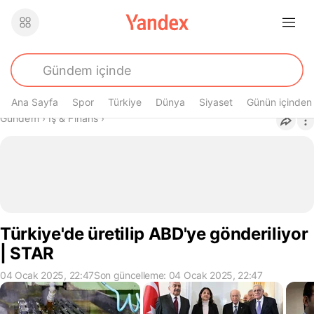
Ana Sayfa
Spor
Türkiye
Dünya
Siyaset
Günün içinden
Buradasın
Gündem
›
İş & Finans
›
Türkiye'de üretilip ABD'ye gönderiliyor
| STAR
04 Ocak 2025, 22:47
Son güncelleme: 04 Ocak 2025, 22:47