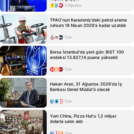
5 Ağustos
TPAO'nun Karadeniz'deki petrol arama
ruhsatı 18 Nisan 2029'a kadar uzatıldı
Dün
Borsa İstanbul'da yeni gün: BIST 100
endeksi 13.827,14 puana yükseldi
Dün
Hakan Aran, 31 Ağustos 2026'da İş
Bankası Genel Müdür'ü olacak
Dün
Yum China, Pizza Hut'u 1,2 milyar
dolarla satın aldı
Dün