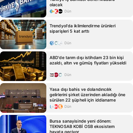
olacak
Dün
Trendyol'da iklimlendirme ürünleri
siparişleri 5 kat arttı
Dün
ABD'de tarım dışı istihdam 23 bin kişi
azaldı, altın ve gümüş fiyatları yükseldi
Dün
Yasa dışı bahis ve dolandırıcılık
gelirlerini şirket üzerinden akladığı öne
sürülen 22 şüpheli için iddianame
Dün
Bursa sanayisinde yeni dönem:
TEKNOSAB KOBİ OSB ekosistem
hayata geçiyor