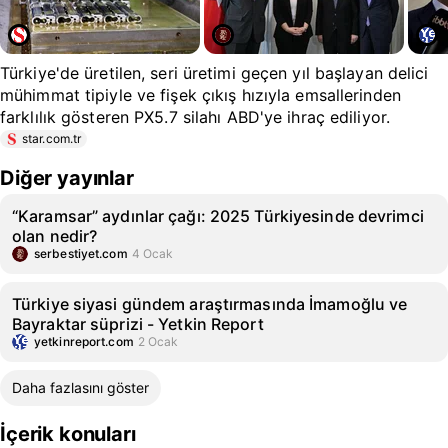
Türkiye'de üretilen, seri üretimi geçen yıl başlayan delici
mühimmat tipiyle ve fişek çıkış hızıyla emsallerinden
farklılık gösteren PX5.7 silahı ABD'ye ihraç ediliyor.
star.com.tr
Diğer yayınlar
“Karamsar” aydınlar çağı: 2025 Türkiyesinde devrimci
olan nedir?
serbestiyet.com
4 Ocak
Türkiye siyasi gündem araştırmasında İmamoğlu ve
Bayraktar süprizi - Yetkin Report
yetkinreport.com
2 Ocak
Daha fazlasını göster
İçerik konuları