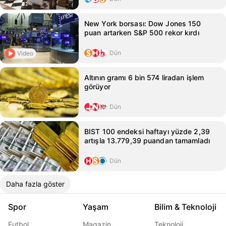
New York borsası: Dow Jones 150
puan artarken S&P 500 rekor kırdı
Dün
Video
Altının gramı 6 bin 574 liradan işlem
görüyor
Dün
BIST 100 endeksi haftayı yüzde 2,39
artışla 13.779,39 puandan tamamladı
Dün
Daha fazla göster
Spor
Yaşam
Bilim & Teknoloji
Futbol
Magazin
Teknoloji