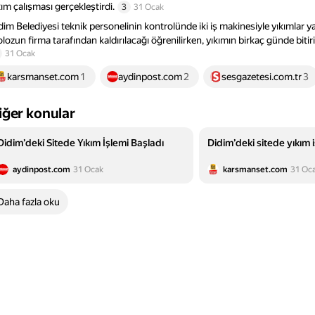
kım çalışması gerçekleştirdi.
3
31 Ocak
dim Belediyesi teknik personelinin kontrolünde iki iş makinesiyle yıkımlar ya
lozun firma tarafından kaldırılacağı öğrenilirken, yıkımın birkaç günde bitiri
31 Ocak
karsmanset.com
1
aydinpost.com
2
sesgazetesi.com.tr
3
iğer konular
Didim’deki Sitede Yıkım İşlemi Başladı
Didim’deki sitede yıkım 
aydinpost.com
31 Ocak
karsmanset.com
31 Oc
Daha fazla oku