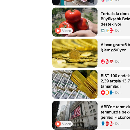
Torbalı'da doma
Büyükşehir Beled
destekliyor
Dün
Video
Altının gramı 6 
işlem görüyor
Dün
BIST 100 endeks
2,39 artışla 13
tamamladı
Dün
ABD'de tarım dı
temmuzda beklen
geriledi - Ekono
Habertürk
Dün
Video