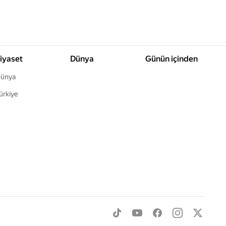
iyaset
Dünya
Günün içinden
ünya
ürkiye