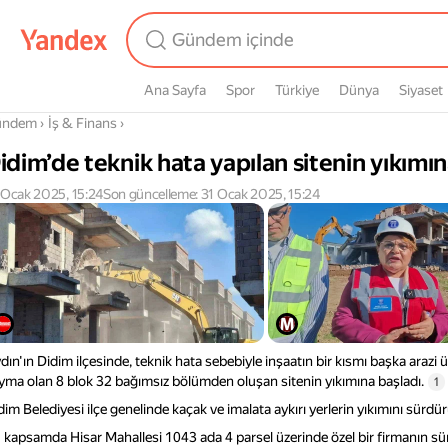
Ana Sayfa
Spor
Türkiye
Dünya
Siyaset
radasın
ündem
›
İş & Finans
›
idim’de teknik hata yapılan sitenin yıkımı
 Ocak 2025, 15:24
Son güncelleme: 31 Ocak 2025, 15:24
dın'ın Didim ilçesinde, teknik hata sebebiyle inşaatın bir kısmı başka arazi 
yma olan 8 blok 32 bağımsız bölümden oluşan sitenin yıkımına başladı.
1
dim Belediyesi ilçe genelinde kaçak ve imalata aykırı yerlerin yıkımını sürdür
 kapsamda Hisar Mahallesi 1043 ada 4 parsel üzerinde özel bir firmanın s