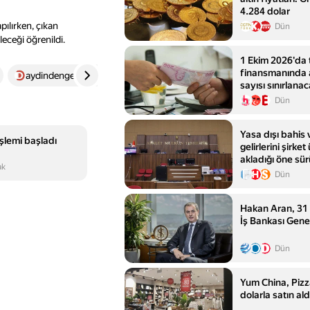
4.284 dolar
pılırken, çıkan
Dün
leceği öğrenildi.
1 Ekim 2026'da 
finansmanında 
aydindenge.com.tr
4
sayısı sınırlana
Dün
Yasa dışı bahis v
işlemi başladı
gelirlerini şirke
akladığı öne sür
ak
için iddianame
Dün
Hakan Aran, 31
İş Bankası Gene
Dün
Yum China, Pizz
dolarla satın ald