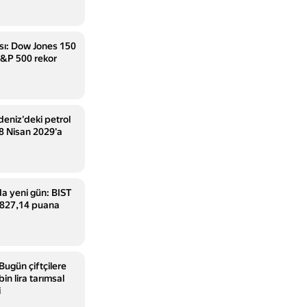
sı: Dow Jones 150
S&P 500 rekor
eniz'deki petrol
8 Nisan 2029'a
da yeni gün: BIST
.827,14 puana
Bugün çiftçilere
in lira tarımsal
i