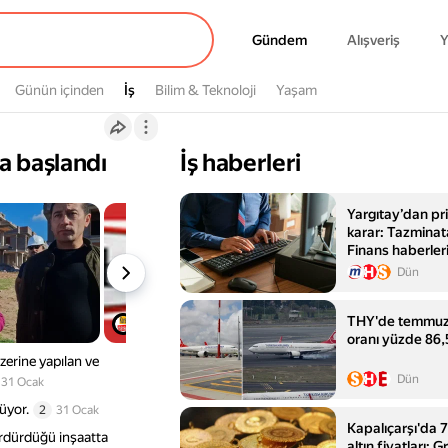
Gündem
Gündem
Alışveriş
Y
Günün içinden
İş
İş
Bilim & Teknoloji
Yaşam
na başlandı
İş haberleri
Yargıtay’dan pri
karar: Tazminat
Finans haberler
- Mynet Finans
Dün
THY'de temmuz 
oranı yüzde 86,
üzerine yapılan ve
Dün
31 Ocak
üyor.
2
31 Ocak
Kapalıçarşı'da 
ürdürdüğü inşaatta
altın fiyatları: