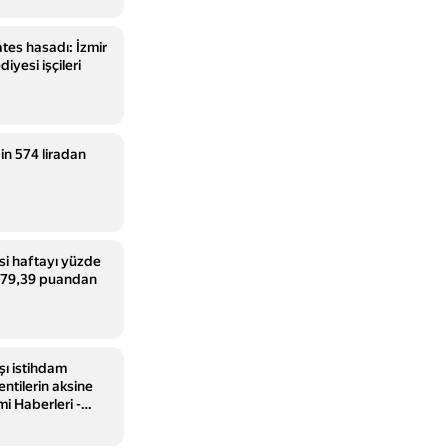
tes hasadı: İzmir
iyesi işçileri
bin 574 liradan
i haftayı yüzde
.779,39 puandan
şı istihdam
tilerin aksine
mi Haberleri -