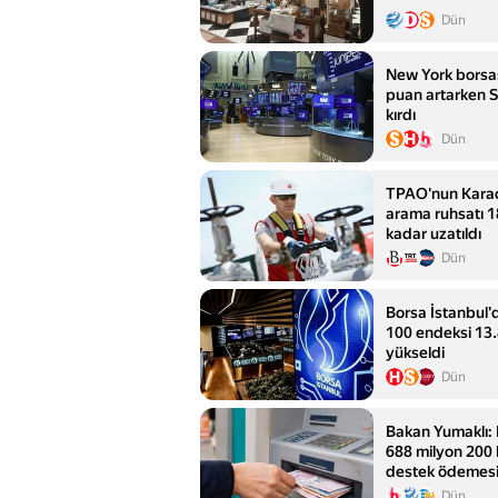
Dün
New York borsa
puan artarken 
kırdı
Dün
TPAO'nun Karad
arama ruhsatı 1
kadar uzatıldı
Dün
Borsa İstanbul'
100 endeksi 13
yükseldi
Dün
Bakan Yumaklı: 
688 milyon 200 b
destek ödemes
Dün