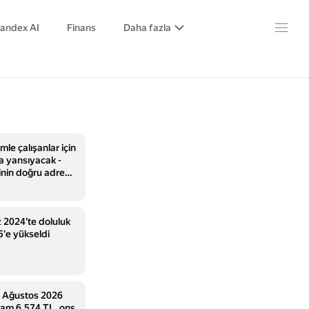
andex AI
Finans
Daha fazla
mle çalışanlar için
a yansıyacak -
inin doğru adresi
 Haber
2024'te doluluk
5'e yükseldi
7 Ağustos 2026
 Gram 6.574 TL, ons