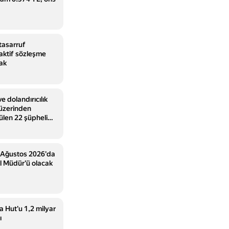
tasarruf
aktif sözleşme
cak
e dolandırıcılık
t üzerinden
ülen 22 şüpheli
 Ağustos 2026'da
l Müdür'ü olacak
a Hut'u 1,2 milyar
ı