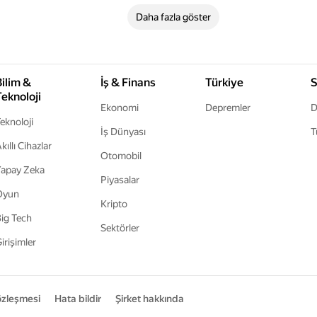
Daha fazla göster
Bilim &
İş & Finans
Türkiye
S
Teknoloji
Ekonomi
Depremler
D
eknoloji
İş Dünyası
T
kıllı Cihazlar
Otomobil
apay Zeka
Piyasalar
Oyun
Kripto
ig Tech
Sektörler
irişimler
sözleşmesi
Hata bildir
Şirket hakkında