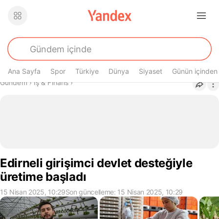
Ana Sayfa
Spor
Türkiye
Dünya
Siyaset
Günün içinden
Buradasın
Gündem
›
İş & Finans
›
Edirneli girişimci devlet desteğiyle
üretime başladı
15 Nisan 2025, 10:29
Son güncelleme: 15 Nisan 2025, 10:29