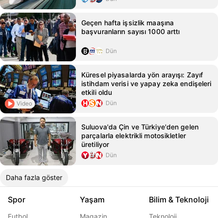
Geçen hafta işsizlik maaşına
başvuranların sayısı 1000 arttı
Dün
Küresel piyasalarda yön arayışı: Zayıf
istihdam verisi ve yapay zeka endişeleri
etkili oldu
Dün
Video
Suluova'da Çin ve Türkiye'den gelen
parçalarla elektrikli motosikletler
üretiliyor
Dün
Daha fazla göster
Spor
Yaşam
Bilim & Teknoloji
Futbol
Magazin
Teknoloji