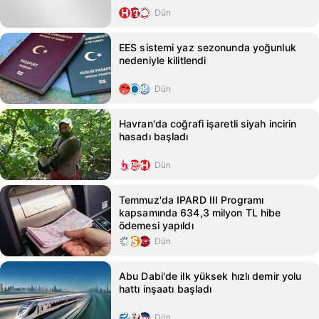
Dün
EES sistemi yaz sezonunda yoğunluk
nedeniyle kilitlendi
Dün
Havran'da coğrafi işaretli siyah incirin
hasadı başladı
Dün
Temmuz'da IPARD III Programı
kapsamında 634,3 milyon TL hibe
ödemesi yapıldı
Dün
Abu Dabi'de ilk yüksek hızlı demir yolu
hattı inşaatı başladı
Dün