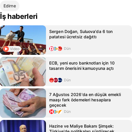
Edirne
İş haberleri
Sergen Doğan, Suluova'da 6 ton
patatesi ücretsiz dağıttı
Dün
Video
ECB, yeni euro banknotları için 10
tasarım önerisini kamuoyuna açtı
Dün
7 Ağustos 2026'da en düşük emekli
maaşı fark ödemeleri hesaplara
geçecek
Dün
Hazine ve Maliye Bakanı Şimşek:
Türkiye'de politikaları sürdürecek