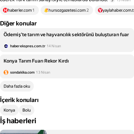
5
13 Nisan
haberler.com
1
hursozgazetesi.com
2
yaylahaber.com.t
Diğer konular
Ödemiş’te tarım ve hayvancılık sektörünü buluşturan fuar
haberekspres.com.tr
14 Nisan
Konya Tarım Fuarı Rekor Kırdı
sondakika.com
13 Nisan
Daha fazla oku
İçerik konuları
Konya
Bolu
İş haberleri