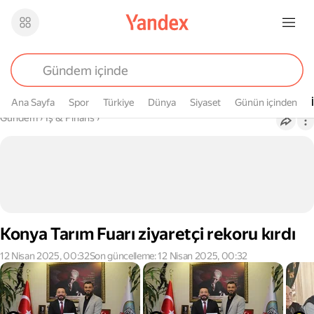
Ana Sayfa
Spor
Türkiye
Dünya
Siyaset
Günün içinden
Buradasın
Gündem
›
İş & Finans
›
Konya Tarım Fuarı ziyaretçi rekoru kırdı
12 Nisan 2025, 00:32
Son güncelleme: 12 Nisan 2025, 00:32