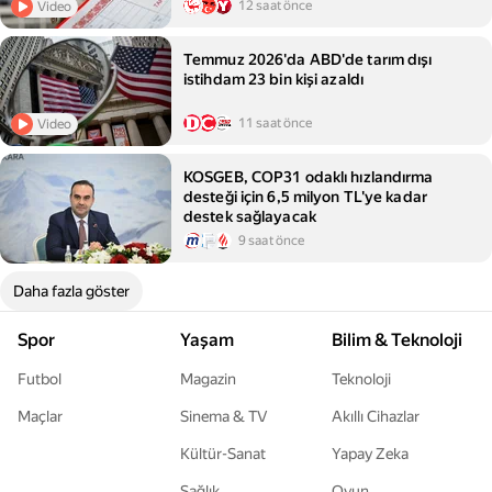
12 saat önce
Video
Temmuz 2026'da ABD'de tarım dışı
istihdam 23 bin kişi azaldı
11 saat önce
Video
KOSGEB, COP31 odaklı hızlandırma
desteği için 6,5 milyon TL'ye kadar
destek sağlayacak
9 saat önce
Daha fazla göster
Spor
Yaşam
Bilim & Teknoloji
Futbol
Magazin
Teknoloji
Maçlar
Sinema & TV
Akıllı Cihazlar
Kültür-Sanat
Yapay Zeka
Sağlık
Oyun