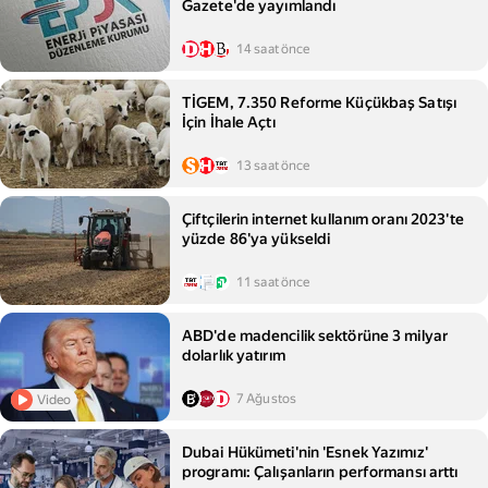
Gazete'de yayımlandı
14 saat önce
TİGEM, 7.350 Reforme Küçükbaş Satışı
İçin İhale Açtı
13 saat önce
Çiftçilerin internet kullanım oranı 2023'te
yüzde 86'ya yükseldi
11 saat önce
ABD'de madencilik sektörüne 3 milyar
dolarlık yatırım
7 Ağustos
Video
Dubai Hükümeti'nin 'Esnek Yazımız'
programı: Çalışanların performansı arttı