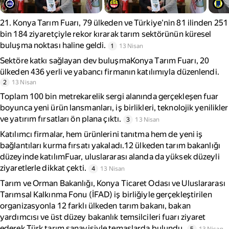
21. Konya Tarım Fuarı, 79 ülkeden ve Türkiye'nin 81 ilinden 251
bin 184 ziyaretçiyle rekor kırarak tarım sektörünün küresel
buluşma noktası haline geldi.
1
13 Nisan
Sektöre katkı sağlayan dev buluşmaKonya Tarım Fuarı, 20
ülkeden 436 yerli ve yabancı firmanın katılımıyla düzenlendi.
2
13 Nisan
Toplam 100 bin metrekarelik sergi alanında gerçekleşen fuar
boyunca yeni ürün lansmanları, iş birlikleri, teknolojik yenilikler
ve yatırım fırsatları ön plana çıktı.
3
13 Nisan
Katılımcı firmalar, hem ürünlerini tanıtma hem de yeni iş
bağlantıları kurma fırsatı yakaladı.12 ülkeden tarım bakanlığı
düzeyinde katılımFuar, uluslararası alanda da yüksek düzeyli
ziyaretlerle dikkat çekti.
4
13 Nisan
Tarım ve Orman Bakanlığı, Konya Ticaret Odası ve Uluslararası
Tarımsal Kalkınma Fonu (İFAD) iş birliğiyle gerçekleştirilen
organizasyonla 12 farklı ülkeden tarım bakanı, bakan
yardımcısı ve üst düzey bakanlık temsilcileri fuarı ziyaret
ederek Türk tarım sanayisiyle temaslarda bulundu.