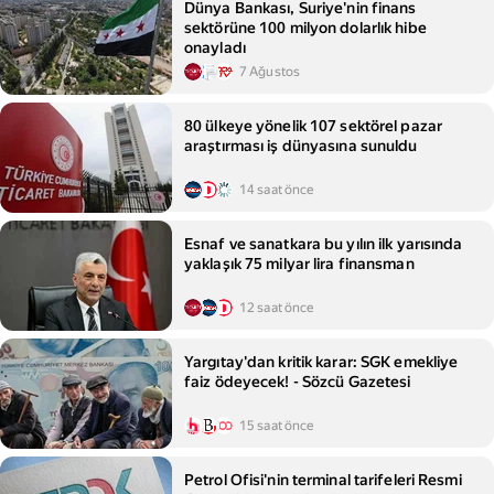
Dünya Bankası, Suriye'nin finans
sektörüne 100 milyon dolarlık hibe
onayladı
7 Ağustos
80 ülkeye yönelik 107 sektörel pazar
araştırması iş dünyasına sunuldu
14 saat önce
Esnaf ve sanatkara bu yılın ilk yarısında
yaklaşık 75 milyar lira finansman
12 saat önce
Yargıtay'dan kritik karar: SGK emekliye
faiz ödeyecek! - Sözcü Gazetesi
15 saat önce
Petrol Ofisi'nin terminal tarifeleri Resmi