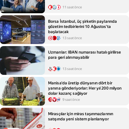
11 saat önce
Borsa İstanbul, üç şirketin paylarında
gözetim tedbirlerini 10 Ağustos'ta
başlatacak
13 saat önce
Uzmanlar: IBAN numarası hatalı girilirse
para geri alınmayabilir
13 saat önce
Manisa'da üretip dünyanın dört bir
yanına gönderiyorlar: Her yıl 200 milyon
dolar kazanç sağlıyor
9 saat önce
Mirasçılar için miras taşınmazlarının
satışında yeni sistem planlanıyor