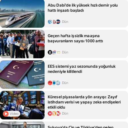
Abu Dabi'de ilk yüksek hızlı demir yolu
hattı inşaatı başladı
Dün
Geçen hafta işsizlik maaşına
başvuranların sayısı 1000 arttı
Dün
EES sistemi yaz sezonunda yoğunluk
nedeniyle kilitlendi
Dün
Küresel piyasalarda yön arayışı: Zayıf
istihdam verisi ve yapay zeka endişeleri
etkili oldu
Dün
Video
Suluova'da Çin ve Türkiye'den gelen