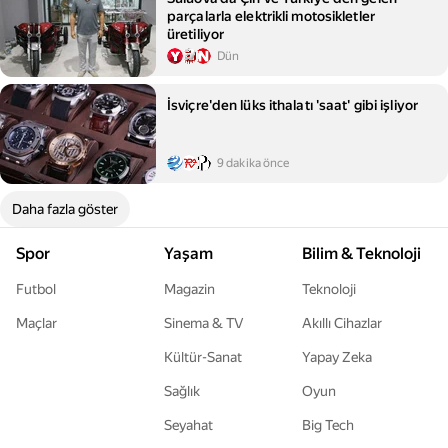
parçalarla elektrikli motosikletler
üretiliyor
Dün
İsviçre'den lüks ithalatı 'saat' gibi işliyor
9 dakika önce
Daha fazla göster
Spor
Yaşam
Bilim & Teknoloji
Futbol
Magazin
Teknoloji
Maçlar
Sinema & TV
Akıllı Cihazlar
Kültür-Sanat
Yapay Zeka
Sağlık
Oyun
Seyahat
Big Tech