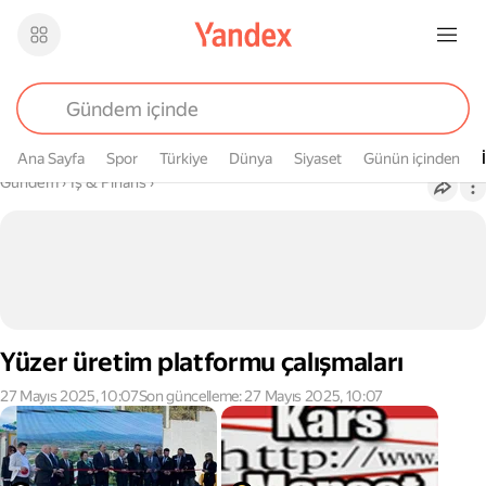
Ana Sayfa
Spor
Türkiye
Dünya
Siyaset
Günün içinden
Buradasın
Gündem
›
İş & Finans
›
Yüzer üretim platformu çalışmaları
27 Mayıs 2025, 10:07
Son güncelleme: 27 Mayıs 2025, 10:07