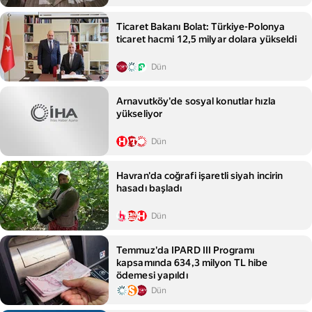
Ticaret Bakanı Bolat: Türkiye-Polonya
ticaret hacmi 12,5 milyar dolara yükseldi
Dün
Arnavutköy'de sosyal konutlar hızla
yükseliyor
Dün
Havran'da coğrafi işaretli siyah incirin
hasadı başladı
Dün
Temmuz'da IPARD III Programı
kapsamında 634,3 milyon TL hibe
ödemesi yapıldı
Dün