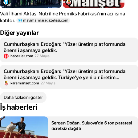
Vali İlhami Aktaş, Nutriline Premiks Fabrikası’nın açılışına
katıldı.
mavimarmaragazetesi.com
Diğer yayınlar
Cumhurbaşkanı Erdoğan: "Yüzer üretim platformunda
önemli aşamaya geldik.
haberler.com
27 Mayıs
Cumhurbaşkanı Erdoğan: "Yüzer üretim platformunda
önemli aşamaya geldik. Türkiye’ye yeni bir üretim
kabiliyeti kazandıracak platformun adını Osman Gazi
karsmanset.com
27 Mayıs
olarak belirledik."
Daha fazlasını göster
İş haberleri
Sergen Doğan, Suluova'da 6 ton patatesi
ücretsiz dağıttı