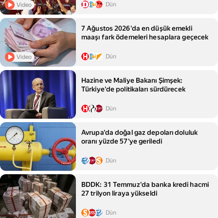
Dün
Video
7 Ağustos 2026'da en düşük emekli
maaşı fark ödemeleri hesaplara geçecek
Dün
Video
Hazine ve Maliye Bakanı Şimşek:
Türkiye'de politikaları sürdürecek
Dün
Avrupa'da doğal gaz depoları doluluk
oranı yüzde 57'ye geriledi
Dün
BDDK: 31 Temmuz'da banka kredi hacmi
27 trilyon liraya yükseldi
Dün