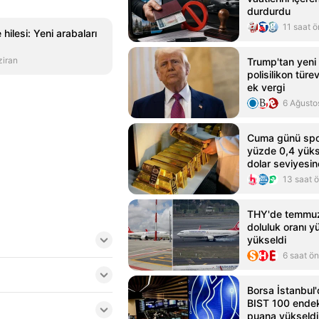
durdurdu
11 saat 
e hilesi: Yeni arabaları
ziran
Trump'tan yeni t
polisilikon türe
ek vergi
6 Ağusto
Cuma günü spot 
yüzde 0,4 yüks
dolar seviyesin
13 saat 
THY'de temmuz
doluluk oranı y
yükseldi
6 saat ö
Borsa İstanbul'
BIST 100 endek
puana yükseldi