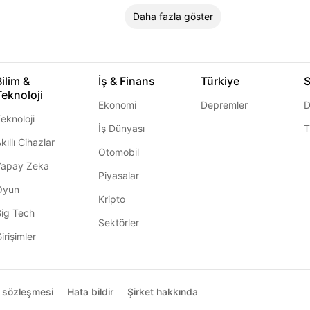
Daha fazla göster
Bilim &
İş & Finans
Türkiye
S
Teknoloji
Ekonomi
Depremler
D
eknoloji
İş Dünyası
T
kıllı Cihazlar
Otomobil
Yapay Zeka
Piyasalar
Oyun
Kripto
Big Tech
Sektörler
irişimler
ı sözleşmesi
Hata bildir
Şirket hakkında