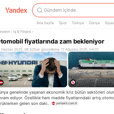
Ana Sayfa
Spor
Türkiye
Dünya
Siyas
radasın
ündem
›
İş & Finans
›
tomobil fiyatlarında zam bekleniyor
 Haziran 2025, 06:52
Son güncelleme: 11 Ağustos 2025, 04:01
nya genelinde yaşanan ekonomik kriz bütün sektörleri olu
vam ediyor. Özellikle ham madde fiyatlarındaki artış otomo
rüklerken gelen son daki..
yeniakit.com.tr