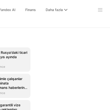
Yandex AI
Finans
Daha fazla
usya'daki ticari
ayıs ayında
önce
imle çalışanlar
minata
nans haberlerinin
 Mynet Finans
önce
garantili vize
n reklamları