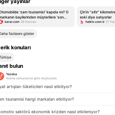
iğer yayınlar
Otomobilde 'zam tsunamisi' kapıda mı? O
Çin'in "sıfır" kilometr
markanın bayilerinden müşterilere 'son
eski diye satıyorlar
karar.com
28 Haziran
halktv.com.tr
27 Ha
fiyatlar' mesajı!
Daha fazlasını göster
çerik konuları
Türkiye
anıt bulun
Yazeka
Arama sonuçlarına göre oluşturuldu
yat artışları tüketicileri nasıl etkiliyor?
m tsunamisi hangi markaları etkiliyor?
omotiv sektörü ekonomik krizden nasıl etkileniyor?