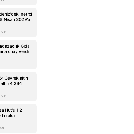
eniz'deki petrol
18 Nisan 2029'a
önce
ağazacılık Gıda
zına onay verdi
: Çeyrek altın
 altın 4.284
önce
a Hut'u 1,2
atın aldı
nce