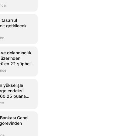
önce
 tasarruf
it getirilecek
nce
ve dolandırıcılık
et üzerinden
rülen 22 şüpheli
önce
ı yükselişle
rge endeksi
660,25 puana
nce
 Bankası Genel
görevinden
nce