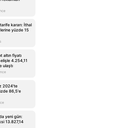
önce
arife kararı: İthal
vlerine yüzde 15
s
altın fiyatı
elişle 4.254,11
e ulaştı
önce
 2024'te
üzde 86,5'e
nce
da yeni gün:
si 13.827,14