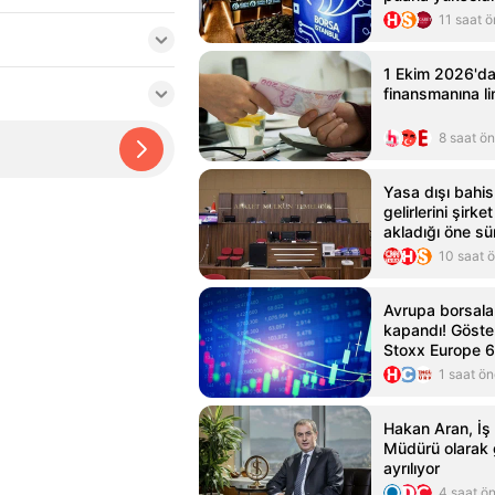
11 saat 
1 Ekim 2026'da
finansmanına lim
8 saat ö
Yasa dışı bahis 
gelirlerini şirk
akladığı öne sü
için iddianame
10 saat 
Avrupa borsalar
kapandı! Göste
Stoxx Europe 
çıktı
1 saat ö
Hakan Aran, İş
Müdürü olarak 
ayrılıyor
4 saat ö