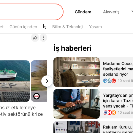
Gündem
Gündem
Alışveriş
et
Günün içinden
İş
İş
Bilim & Teknoloji
Yaşam
İş haberleri
Madame Coco, R
faaliyetlerini m
sonlandırıyor
10 saat 
Yargıtay’dan pr
için karar: Taz
yansıyacak - Fi
msuz etkilemeye
doğru adresi -
10 saat 
tiv sektörünü krize
Haber
Reklam Kurulu, 
vaatlerini içere