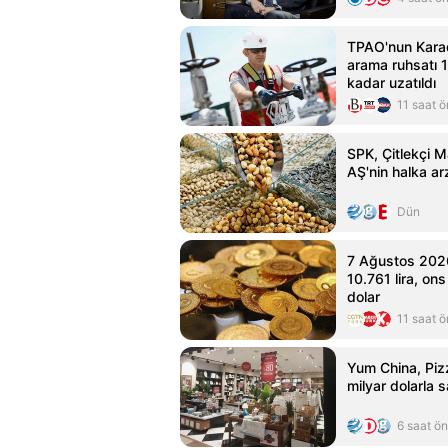
TPAO'nun Karad
arama ruhsatı 
kadar uzatıldı
11 saat 
SPK, Çitlekçi M
AŞ'nin halka ar
Dün
7 Ağustos 2026
10.761 lira, ons
dolar
11 saat 
Yum China, Pizz
milyar dolarla s
6 saat ö