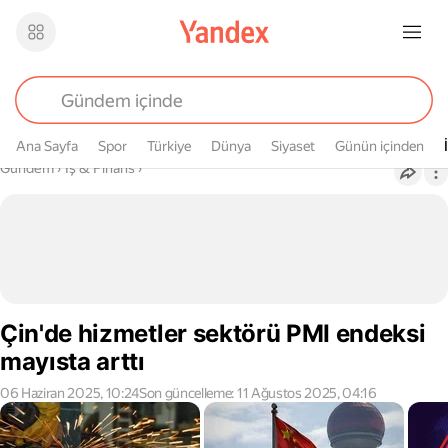
Ana Sayfa
Spor
Türkiye
Dünya
Siyaset
Günün içinden
Buradasın
Gündem
›
İş & Finans
›
Çin'de hizmetler sektörü PMI endeksi
mayısta arttı
06 Haziran 2025, 10:24
Son güncelleme: 11 Ağustos 2025, 04:16