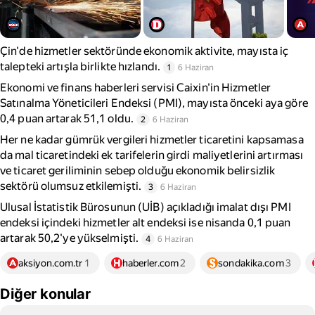
Çin'de hizmetler sektöründe ekonomik aktivite, mayısta iç
talepteki artışla birlikte hızlandı.
1
6 Haziran
Ekonomi ve finans haberleri servisi Caixin'in Hizmetler
Satınalma Yöneticileri Endeksi (PMI), mayısta önceki aya göre
0,4 puan artarak 51,1 oldu.
2
6 Haziran
Her ne kadar gümrük vergileri hizmetler ticaretini kapsamasa
da mal ticaretindeki ek tarifelerin girdi maliyetlerini artırması
ve ticaret geriliminin sebep olduğu ekonomik belirsizlik
sektörü olumsuz etkilemişti.
3
6 Haziran
Ulusal İstatistik Bürosunun (UİB) açıkladığı imalat dışı PMI
endeksi içindeki hizmetler alt endeksi ise nisanda 0,1 puan
artarak 50,2'ye yükselmişti.
4
6 Haziran
aksiyon.com.tr
1
haberler.com
2
sondakika.com
3
Diğer konular