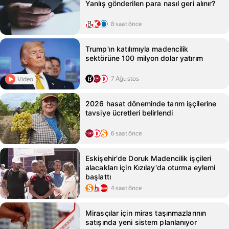
Yanlış gönderilen para nasıl geri alınır?
8 saat önce
Trump'ın katılımıyla madencilik
sektörüne 100 milyon dolar yatırım
7 Ağustos
Video
2026 hasat döneminde tarım işçilerine
tavsiye ücretleri belirlendi
6 saat önce
Eskişehir'de Doruk Madencilik işçileri
alacakları için Kızılay'da oturma eylemi
başlattı
4 saat önce
Mirasçılar için miras taşınmazlarının
satışında yeni sistem planlanıyor