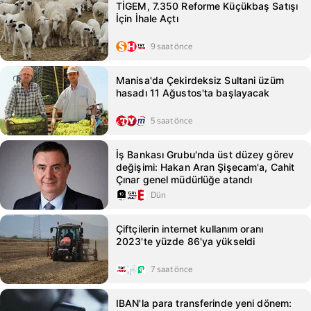
TİGEM, 7.350 Reforme Küçükbaş Satışı
İçin İhale Açtı
9 saat önce
Manisa'da Çekirdeksiz Sultani üzüm
hasadı 11 Ağustos'ta başlayacak
5 saat önce
İş Bankası Grubu'nda üst düzey görev
değişimi: Hakan Aran Şişecam'a, Cahit
Çınar genel müdürlüğe atandı
Dün
Çiftçilerin internet kullanım oranı
2023'te yüzde 86'ya yükseldi
7 saat önce
IBAN'la para transferinde yeni dönem: