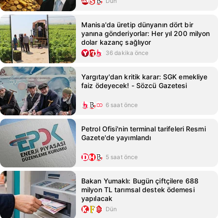
Dün
Manisa'da üretip dünyanın dört bir
yanına gönderiyorlar: Her yıl 200 milyon
dolar kazanç sağlıyor
36 dakika önce
Yargıtay'dan kritik karar: SGK emekliye
faiz ödeyecek! - Sözcü Gazetesi
6 saat önce
Petrol Ofisi'nin terminal tarifeleri Resmi
Gazete'de yayımlandı
5 saat önce
Bakan Yumaklı: Bugün çiftçilere 688
milyon TL tarımsal destek ödemesi
yapılacak
Dün