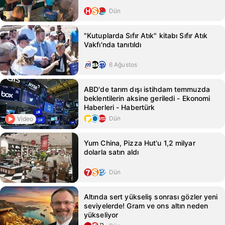
Dün
"Kutuplarda Sıfır Atık" kitabı Sıfır Atık
Vakfı'nda tanıtıldı
6 Ağustos
ABD'de tarım dışı istihdam temmuzda
beklentilerin aksine geriledi - Ekonomi
Haberleri - Habertürk
Dün
Video
Yum China, Pizza Hut'u 1,2 milyar
dolarla satın aldı
Dün
Altında sert yükseliş sonrası gözler yeni
seviyelerde! Gram ve ons altın neden
yükseliyor