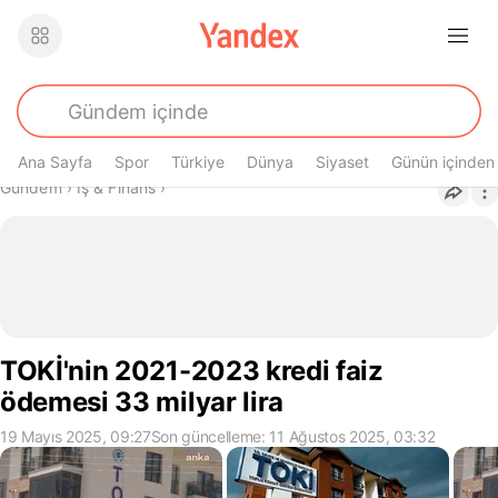
Ana Sayfa
Spor
Türkiye
Dünya
Siyaset
Günün içinden
Buradasın
Gündem
›
İş & Finans
›
TOKİ'nin 2021-2023 kredi faiz
ödemesi 33 milyar lira
19 Mayıs 2025, 09:27
Son güncelleme: 11 Ağustos 2025, 03:32