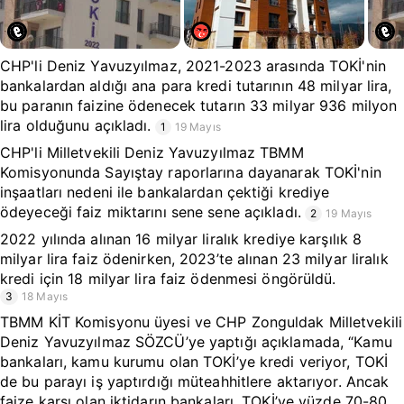
CHP'li Deniz Yavuzyılmaz, 2021-2023 arasında TOKİ'nin
bankalardan aldığı ana para kredi tutarının 48 milyar lira,
bu paranın faizine ödenecek tutarın 33 milyar 936 milyon
lira olduğunu açıkladı.
1
19 Mayıs
CHP'li Milletvekili Deniz Yavuzyılmaz TBMM
Komisyonunda Sayıştay raporlarına dayanarak TOKİ'nin
inşaatları nedeni ile bankalardan çektiği krediye
ödeyeceği faiz miktarını sene sene açıkladı.
2
19 Mayıs
2022 yılında alınan 16 milyar liralık krediye karşılık 8
milyar lira faiz ödenirken, 2023’te alınan 23 milyar liralık
kredi için 18 milyar lira faiz ödenmesi öngörüldü.
3
18 Mayıs
TBMM KİT Komisyonu üyesi ve CHP Zonguldak Milletvekili
Deniz Yavuzyılmaz SÖZCÜ’ye yaptığı açıklamada, “Kamu
bankaları, kamu kurumu olan TOKİ’ye kredi veriyor, TOKİ
de bu parayı iş yaptırdığı müteahhitlere aktarıyor. Ancak
faize karşı olan iktidarın bankaları, TOKİ’ye yüzde 70-80