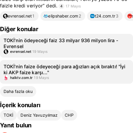
faizle kredi veriyor” dedi.
4
17 Mayıs
evrensel.net
1
elipshaber.com
2
t24.com.tr
3
Diğer konular
TOKİ'nin ödeyeceği faiz 33 milyar 936 milyon lira -
Evrensel
evrensel.net
19 Mayıs
TOKİ'nin faize ödeyeceği para ağızları açık bıraktı! "İyi
ki AKP faize karşı..."
halktv.com.tr
19 Mayıs
Daha fazla oku
İçerik konuları
TOKİ
Deniz Yavuzyılmaz
CHP
Yanıt bulun