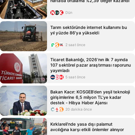
haftada ortalama %2,39 değer kazandı
Dün
Tarım sektöründe internet kullanımı bu
yıl yüzde 86'ya yükseldi
2 saat önce
Ticaret Bakanlığı, 2026'nın ilk 7 ayında
107 sektörel pazar araştırması raporunu
yayımladı
5 saat önce
Bakan Kacır: KOSGEB’den yeşil teknoloji
girişimlerine 6,5 milyon TL’ye kadar
destek - Hibya Haber Ajansı
20 dakika önce
Kırklareli'nde yasa dışı palamut
avcılığına karşı etkili önlemler alınıyor