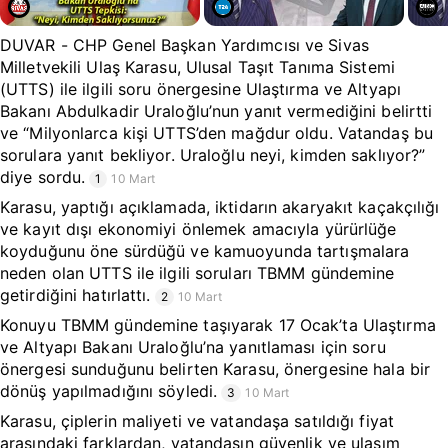
DUVAR - CHP Genel Başkan Yardımcısı ve Sivas
Milletvekili Ulaş Karasu, Ulusal Taşıt Tanıma Sistemi
(UTTS) ile ilgili soru önergesine Ulaştırma ve Altyapı
Bakanı Abdulkadir Uraloğlu’nun yanıt vermediğini belirtti
ve “Milyonlarca kişi UTTS’den mağdur oldu. Vatandaş bu
sorulara yanıt bekliyor. Uraloğlu neyi, kimden saklıyor?”
diye sordu.
1
10 Mart
Karasu, yaptığı açıklamada, iktidarın akaryakıt kaçakçılığı
ve kayıt dışı ekonomiyi önlemek amacıyla yürürlüğe
koyduğunu öne sürdüğü ve kamuoyunda tartışmalara
neden olan UTTS ile ilgili soruları TBMM gündemine
getirdiğini hatırlattı.
2
10 Mart
Konuyu TBMM gündemine taşıyarak 17 Ocak’ta Ulaştırma
ve Altyapı Bakanı Uraloğlu’na yanıtlaması için soru
önergesi sunduğunu belirten Karasu, önergesine hala bir
dönüş yapılmadığını söyledi.
3
10 Mart
Karasu, çiplerin maliyeti ve vatandaşa satıldığı fiyat
arasındaki farklardan, vatandaşın güvenlik ve ulaşım