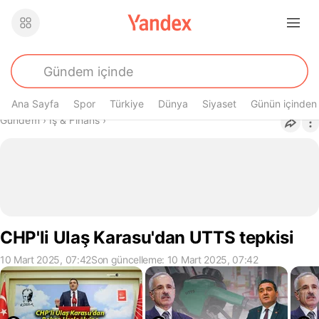
Ana Sayfa
Spor
Türkiye
Dünya
Siyaset
Günün içinden
Buradasın
Gündem
›
İş & Finans
›
CHP'li Ulaş Karasu'dan UTTS tepkisi
10 Mart 2025, 07:42
Son güncelleme: 10 Mart 2025, 07:42