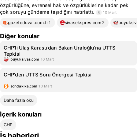
özgürlüğüne, evrensel hak ve özgürlüklerine kadar pek
çok soruyu gündeme taşıdığını hatırlattı.
4
10 Mart
gazeteduvar.com.tr
1
sivasekspres.com
2
buyuksi
Diğer konular
CHP’li Ulaş Karasu’dan Bakan Uraloğlu’na UTTS
Tepkisi
buyuksivas.com
10 Mart
CHP'den UTTS Soru Önergesi Tepkisi
sondakika.com
10 Mart
Daha fazla oku
İçerik konuları
CHP
İş haberleri