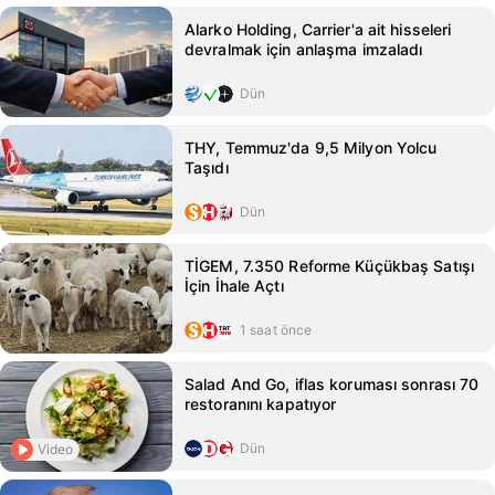
Alarko Holding, Carrier'a ait hisseleri
devralmak için anlaşma imzaladı
Dün
THY, Temmuz'da 9,5 Milyon Yolcu
Taşıdı
Dün
TİGEM, 7.350 Reforme Küçükbaş Satışı
İçin İhale Açtı
1 saat önce
Salad And Go, iflas koruması sonrası 70
restoranını kapatıyor
Dün
Video