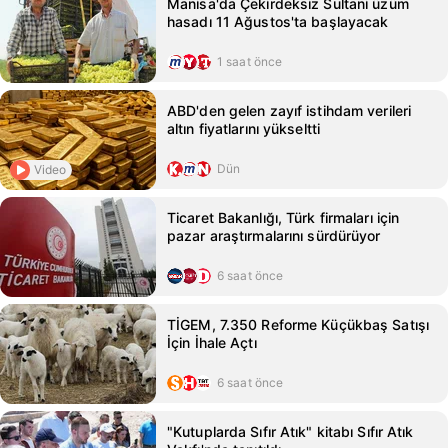
Manisa'da Çekirdeksiz Sultani üzüm
hasadı 11 Ağustos'ta başlayacak
1 saat önce
ABD'den gelen zayıf istihdam verileri
altın fiyatlarını yükseltti
Dün
Video
Ticaret Bakanlığı, Türk firmaları için
pazar araştırmalarını sürdürüyor
6 saat önce
TİGEM, 7.350 Reforme Küçükbaş Satışı
İçin İhale Açtı
6 saat önce
"Kutuplarda Sıfır Atık" kitabı Sıfır Atık