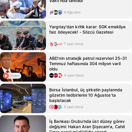
Vakfı'nda tanıtıldı
6 Ağustos
Yargıtay'dan kritik karar: SGK emekliye
faiz ödeyecek! - Sözcü Gazetesi
7 saat önce
ABD'nin stratejik petrol rezervleri 25–31
Temmuz haftasında 304 milyon varil
oldu
4 saat önce
Video
Borsa İstanbul, üç şirketin paylarında
gözetim tedbirlerini 10 Ağustos'ta
başlatacak
5 saat önce
İş Bankası Grubu'nda üst düzey görev
değişimi: Hakan Aran Şişecam'a, Cahit
Çınar genel müdürlüğe atandı