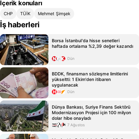
İçerik konuları
CHP
TÜİK
Mehmet Şimşek
İş haberleri
Borsa İstanbul'da hisse senetleri
haftada ortalama %2,39 değer kazandı
Dün
BDDK, finansman sözleşme limitlerini
yükseltti: 1 Ekim'den itibaren
uygulanacak
Dün
Dünya Bankası, Suriye Finans Sektörü
Modernizasyon Projesi için 100 milyon
dolar hibe onayladı
7 Ağustos