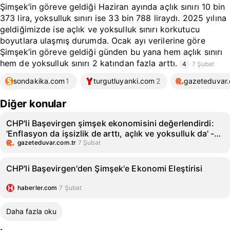
Şimşek’in göreve geldiği Haziran ayında açlık sınırı 10 bin
373 lira, yoksulluk sınırı ise 33 bin 788 liraydı. 2025 yılına
geldiğimizde ise açlık ve yoksulluk sınırı korkutucu
boyutlara ulaşmış durumda. Ocak ayı verilerine göre
Şimşek’in göreve geldiği günden bu yana hem açlık sınırı
hem de yoksulluk sınırı 2 katından fazla arttı.
4
7 Şubat
sondakika.com
1
turgutluyanki.com
2
gazeteduvar.
Diğer konular
CHP'li Başevirgen şimşek ekonomisini değerlendirdi:
'Enflasyon da işsizlik de arttı, açlık ve yoksulluk da' -
Ökkeş Taşkın
gazeteduvar.com.tr
7 Şubat
CHP'li Başevirgen'den Şimşek'e Ekonomi Eleştirisi
haberler.com
7 Şubat
Daha fazla oku