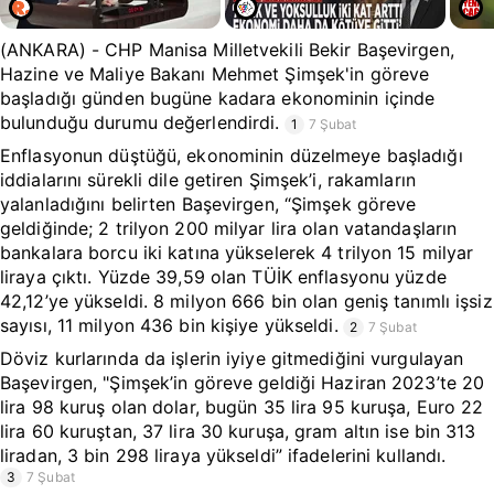
(ANKARA) - CHP Manisa Milletvekili Bekir Başevirgen,
Hazine ve Maliye Bakanı Mehmet Şimşek'in göreve
başladığı günden bugüne kadara ekonominin içinde
bulunduğu durumu değerlendirdi.
1
7 Şubat
Enflasyonun düştüğü, ekonominin düzelmeye başladığı
iddialarını sürekli dile getiren Şimşek’i, rakamların
yalanladığını belirten Başevirgen, “Şimşek göreve
geldiğinde; 2 trilyon 200 milyar lira olan vatandaşların
bankalara borcu iki katına yükselerek 4 trilyon 15 milyar
liraya çıktı. Yüzde 39,59 olan TÜİK enflasyonu yüzde
42,12’ye yükseldi. 8 milyon 666 bin olan geniş tanımlı işsiz
sayısı, 11 milyon 436 bin kişiye yükseldi.
2
7 Şubat
Döviz kurlarında da işlerin iyiye gitmediğini vurgulayan
Başevirgen, "Şimşek’in göreve geldiği Haziran 2023’te 20
lira 98 kuruş olan dolar, bugün 35 lira 95 kuruşa, Euro 22
lira 60 kuruştan, 37 lira 30 kuruşa, gram altın ise bin 313
liradan, 3 bin 298 liraya yükseldi” ifadelerini kullandı.
3
7 Şubat