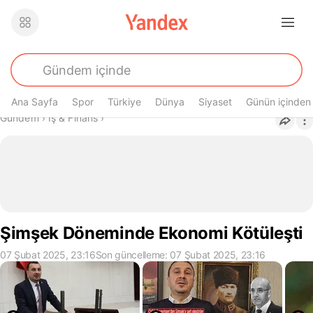
Ana Sayfa
Spor
Türkiye
Dünya
Siyaset
Günün içinden
Buradasın
Gündem
›
İş & Finans
›
Şimşek Döneminde Ekonomi Kötüleşti
07 Şubat 2025, 23:16
Son güncelleme: 07 Şubat 2025, 23:16