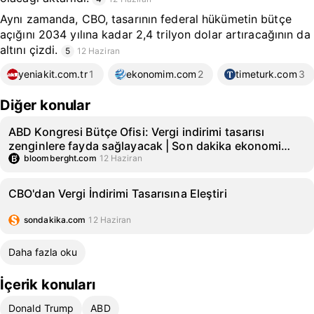
Aynı zamanda, CBO, tasarının federal hükümetin bütçe
açığını 2034 yılına kadar 2,4 trilyon dolar artıracağının da
altını çizdi.
5
12 Haziran
yeniakit.com.tr
1
ekonomim.com
2
timeturk.com
3
Diğer konular
ABD Kongresi Bütçe Ofisi: Vergi indirimi tasarısı
zenginlere fayda sağlayacak | Son dakika ekonomi
haberleri
bloomberght.com
12 Haziran
CBO'dan Vergi İndirimi Tasarısına Eleştiri
sondakika.com
12 Haziran
Daha fazla oku
İçerik konuları
Donald Trump
ABD