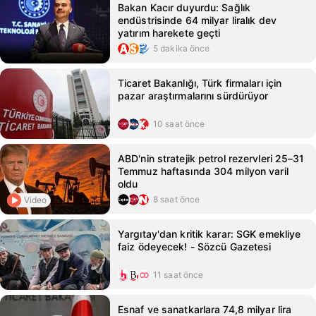
Bakan Kacır duyurdu: Sağlık
endüstrisinde 64 milyar liralık dev
yatırım harekete geçti
5 dakika önce
Ticaret Bakanlığı, Türk firmaları için
pazar araştırmalarını sürdürüyor
10 saat önce
ABD'nin stratejik petrol rezervleri 25–31
Temmuz haftasında 304 milyon varil
oldu
8 saat önce
Video
Yargıtay'dan kritik karar: SGK emekliye
faiz ödeyecek! - Sözcü Gazetesi
11 saat önce
Esnaf ve sanatkarlara 74,8 milyar lira