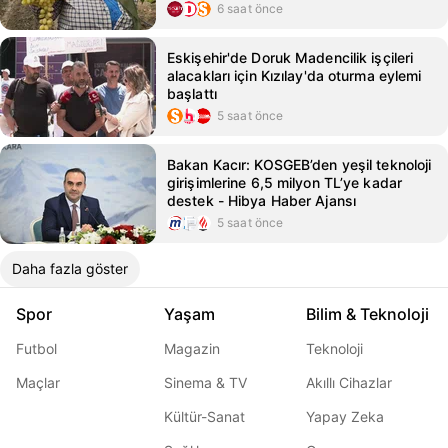
6 saat önce
Eskişehir'de Doruk Madencilik işçileri
alacakları için Kızılay'da oturma eylemi
başlattı
5 saat önce
Bakan Kacır: KOSGEB’den yeşil teknoloji
girişimlerine 6,5 milyon TL’ye kadar
destek - Hibya Haber Ajansı
5 saat önce
Daha fazla göster
Spor
Yaşam
Bilim & Teknoloji
Futbol
Magazin
Teknoloji
Maçlar
Sinema & TV
Akıllı Cihazlar
Kültür-Sanat
Yapay Zeka