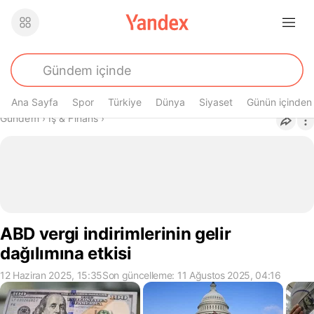
Ana Sayfa
Spor
Türkiye
Dünya
Siyaset
Günün içinden
Buradasın
Gündem
›
İş & Finans
›
ABD vergi indirimlerinin gelir
dağılımına etkisi
12 Haziran 2025, 15:35
Son güncelleme: 11 Ağustos 2025, 04:16