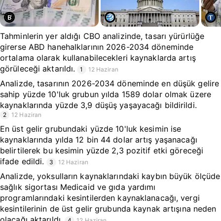
Tahminlerin yer aldığı CBO analizinde, tasarı yürürlüğe
girerse ABD hanehalklarının 2026-2034 döneminde
ortalama olarak kullanabilecekleri kaynaklarda artış
görüleceği aktarıldı.
1
12 Haziran
Analizde, tasarının 2026-2034 döneminde en düşük gelire
sahip yüzde 10'luk grubun yılda 1589 dolar olmak üzere
kaynaklarında yüzde 3,9 düşüş yaşayacağı bildirildi.
2
12 Haziran
En üst gelir grubundaki yüzde 10'luk kesimin ise
kaynaklarında yılda 12 bin 44 dolar artış yaşanacağı
belirtilerek bu kesimin yüzde 2,3 pozitif etki göreceği
ifade edildi.
3
12 Haziran
Analizde, yoksulların kaynaklarındaki kaybın büyük ölçüde
sağlık sigortası Medicaid ve gıda yardımı
programlarındaki kesintilerden kaynaklanacağı, vergi
kesintilerinin de üst gelir grubunda kaynak artışına neden
olacağı aktarıldı.
4
12 Haziran