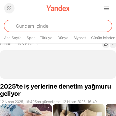
Ana Sayfa
Spor
Türkiye
Dünya
Siyaset
Günün içinden
Buradasın
Gündem
›
İş & Finans
›
2025'te iş yerlerine denetim yağmuru
geliyor
12 Nisan 2025, 16:49
Son güncelleme: 12 Nisan 2025, 16:49