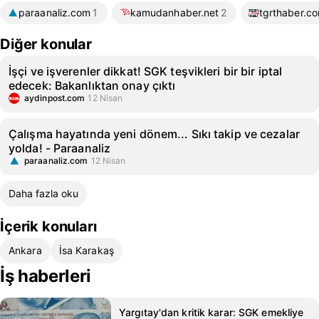
paraanaliz.com
1
kamudanhaber.net
2
tgrthaber.c
Diğer konular
İşçi ve işverenler dikkat! SGK teşvikleri bir bir iptal
edecek: Bakanlıktan onay çıktı
aydinpost.com
12 Nisan
Çalışma hayatında yeni dönem... Sıkı takip ve cezalar
yolda! - Paraanaliz
paraanaliz.com
12 Nisan
Daha fazla oku
İçerik konuları
Ankara
İsa Karakaş
İş haberleri
Yargıtay'dan kritik karar: SGK emekliye