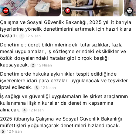
Çalışma ve Sosyal Güvenlik Bakanlığı, 2025 yılı itibarıyla
işyerlerine yönelik denetimlerini artırmak için hazırlıklara
başladı.
1
12 Nisan
Denetimler; ücret bildirimlerindeki tutarsızlıklar, fazla
mesai uygulamaları, iş sözleşmelerindeki eksiklikler ve
özlük dosyalarındaki hatalar gibi birçok başlığı
kapsayacak.
2
12 Nisan
Denetimlerde hukuka aykırılıklar tespit edildiğinde
işverenlere idari para cezaları uygulanacak ve teşvikler
iptal edilecek.
3
12 Nisan
İş sağlığı ve güvenliği uygulamaları ile şirket araçlarının
kullanımına ilişkin kurallar da denetim kapsamına
alınacak.
4
12 Nisan
2025 itibarıyla Çalışma ve Sosyal Güvenlik Bakanlığı
müfettişleri yoğunlaşarak denetimleri hızlandıracak.
5
12 Nisan