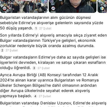
Bulgaristan vatandaşlarının alım gücünün düşmesi
sebebiyle Edirne'ye alışverişe gelenlerin sayısında yüzde
50 düşüş yaşandı.
1
27 Şubat
Son yıllarda Edirne'yi alışveriş amacıyla sıkça ziyaret eden
Bulgar vatandaşlarının Türkiye'ye gelişleri, ekonomik
zorluklar nedeniyle büyük oranda azalmış durumda.
2
27 Şubat
Bulgar vatandaşların Edirne'ye daha az sayıda gelişleri ise
işyerlerini devreden, kiralayan ve satışa çıkaran esnafların
olduğu öğrenildi.
3
27 Şubat
Ayrıca Avrupa Birliği (AB) Konseyi tarafından 12 Aralık
2024’te alınan karar uyarınca Bulgaristan ve Romanya
ülkeler Schengen Bölgesi’ne dahil olmasının ardından
diğer Avrupa ülkelerinde seyahat ederek alışveriş
yapmaya başladı.
4
27 Şubat
Bulgaristan vatandaşı Denislav Uzunov, Edirne'de alışveriş