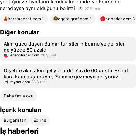
yaptığını ve fiyatların kendi ülkelerinde ve Edirne'de
neredeyse aynı olduğunu belirtti.
5
27 Şubat
karsmanset.com
1
egetelgraf.com
2
haberler.com
3
Diğer konular
Alım gücü düşen Bulgar turistlerin Edirne'ye gelişleri
de yüzde 50 azaldı
ensonhaber.com
28 Şubat
O şehre akın akın geliyorlardı! 'Yüzde 60 düştü' Esnaf
kara kara düşünüyor, 'Sadece gezmeye geliyoruz'
fiyatlar aynı olunca...
mynet.com
28 Şubat
Daha fazla oku
İçerik konuları
Bulgaristan
Edirne
İş haberleri