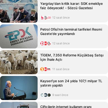
Yargıtay'dan kritik karar: SGK emekliye
faiz ödeyecek! - Sözcü Gazetesi
12 saat önce
Petrol Ofisi'nin terminal tarifeleri Resmi
Gazete'de yayımlandı
12 saat önce
TİGEM, 7.350 Reforme Küçükbaş Satışı
İçin İhale Açtı
11 saat önce
Kayseri’ye son 24 yılda 107,1 milyar TL
yatırım yapıldı
9 saat önce
Çiftçilerin internet kullanım oranı