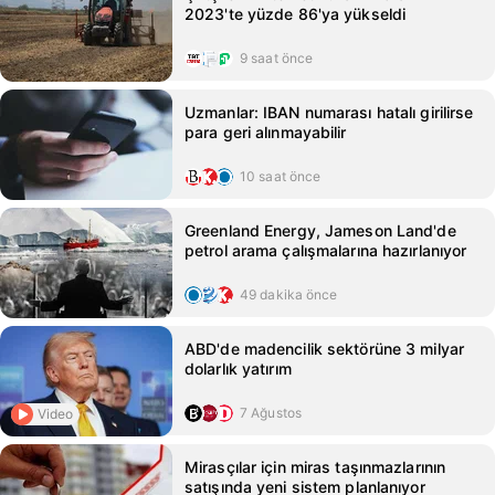
2023'te yüzde 86'ya yükseldi
9 saat önce
Uzmanlar: IBAN numarası hatalı girilirse
para geri alınmayabilir
10 saat önce
Greenland Energy, Jameson Land'de
petrol arama çalışmalarına hazırlanıyor
49 dakika önce
ABD'de madencilik sektörüne 3 milyar
dolarlık yatırım
7 Ağustos
Video
Mirasçılar için miras taşınmazlarının
satışında yeni sistem planlanıyor