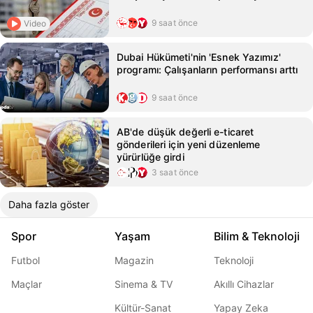
9 saat önce
Video
Dubai Hükümeti'nin 'Esnek Yazımız'
programı: Çalışanların performansı arttı
9 saat önce
AB'de düşük değerli e-ticaret
gönderileri için yeni düzenleme
yürürlüğe girdi
3 saat önce
Daha fazla göster
Spor
Yaşam
Bilim & Teknoloji
Futbol
Magazin
Teknoloji
Maçlar
Sinema & TV
Akıllı Cihazlar
Kültür-Sanat
Yapay Zeka