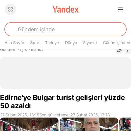
Ana Sayfa
Spor
Türkiye
Dünya
Siyaset
Günün içinden
Buradasın
Gündem
›
İş & Finans
›
Edirne'ye Bulgar turist gelişleri yüzde
50 azaldı
27 Şubat 2025, 13:18
Son güncelleme: 27 Şubat 2025, 13:18