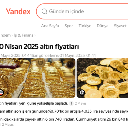
Ana Sayfa
Spor
Türkiye
Dünya
Siyaset
radasın
ündem
›
İş & Finans
›
0 Nisan 2025 altın fiyatları
 Mayıs 2025, 01:44
Son güncelleme: 01 Mayıs 2025, 01:44
tın fiyatları, yeni güne yükselişle başladı.
1
2 Mayıs
am altın son işlem gününde %0,70'lik bir artışla 4.035 lira seviyesinde seyr
nı dakikalarda çeyrek altın 6 bin 740 liradan, Cumhuriyet altını 26 bin 840 li
2 Mayıs