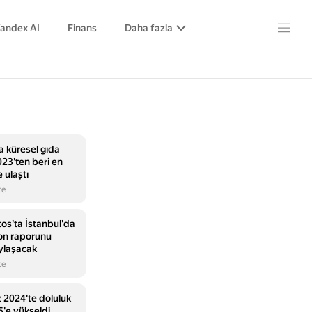
andex AI
Finans
Daha fazla
küresel gıda
023'ten beri en
 ulaştı
ce
os'ta İstanbul'da
on raporunu
ylaşacak
ce
2024'te doluluk
5'e yükseldi