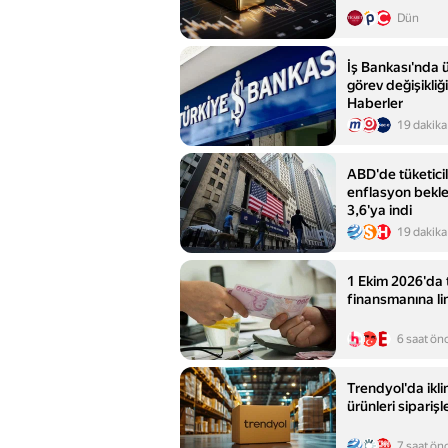
Dün
İş Bankası'nda 
görev değişikliğ
Haberler
19 dakika
ABD'de tüketicil
enflasyon bekle
3,6'ya indi
19 dakika
1 Ekim 2026'da 
finansmanına lim
6 saat ön
Trendyol'da ikl
ürünleri siparişle
7 saat ön