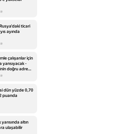
ce
sya'daki ticari
ayıs ayında
ce
mle çalışanlar için
a yansıyacak -
inin doğru adresi
 Haber
ce
si dün yüzde 0,70
82 puanda
 yarısında altın
ra ulaşabilir