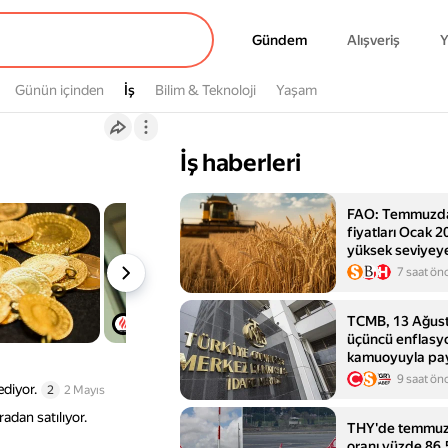
Gündem
Gündem
Alışveriş
Y
Günün içinden
İş
İş
Bilim & Teknoloji
Yaşam
İş haberleri
FAO: Temmuzda 
fiyatları Ocak 2
yüksek seviyeye
7 saat ön
TCMB, 13 Ağust
üçüncü enflasy
kamuoyuyla pa
9 saat ön
ediyor.
2
2 Mayıs
radan satılıyor.
THY'de temmuz 
oranı yüzde 86,