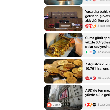
Yasa dışı bahis v
gelirlerini şirke
akladığı öne sür
için iddianame
8 saat ön
Cuma günü spot a
yüzde 0,4 yükse
dolar seviyesine
12 saat ö
7 Ağustos 2026:
10.761 lira, ons 
10 saat ö
ABD'de temmuzda
yüzde 4,1'e geri
3 saat ön
Video