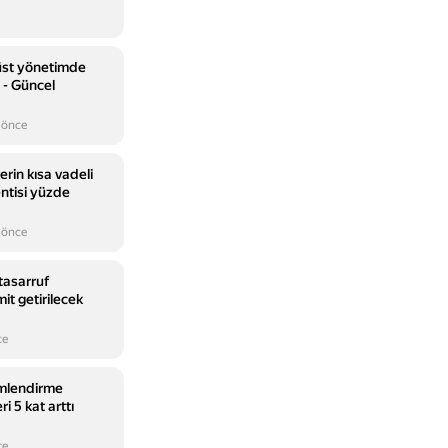
üst yönetimde
i - Güncel
 önce
erin kısa vadeli
ntisi yüzde
 önce
tasarruf
it getirilecek
ce
imlendirme
ri 5 kat arttı
ce