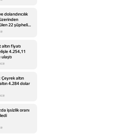
e dolandırıcılık
t üzerinden
ülen 22 şüpheli
ce
ltın fiyatı
lişle 4.254,11
 ulaştı
nce
 Çeyrek altın
altın 4.284 dolar
nce
 işsizlik oranı
ledi
ce