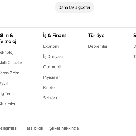
Daha fazla göster
Bilim &
İş & Finans
Türkiye
S
Teknoloji
Ekonomi
Depremler
D
eknoloji
İş Dünyası
T
kıllı Cihazlar
Otomobil
apay Zeka
Piyasalar
Oyun
Kripto
ig Tech
Sektörler
irişimler
sözleşmesi
Hata bildir
Şirket hakkında