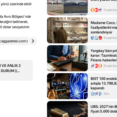
 yönü üzerinde etkili
5 saat ön
ında Avro Bölgesi'nde
eceğini belirterek,
Madame Coco, Ru
70 dolar seviyesinin
faaliyetlerini m
sonlandırıyor
9 saat ön
caggazetesi.com.tr
4
ensonhaber.com
5
Yargıtay’dan pri
karar: Tazminat
Finans haberler
- Mynet Finans
 VE ANLIK 2
8 saat ön
 DURUM ||
 sonrası düşüş
BIST 100 endek
atları ne kadar?
artışla 13.798,
k ve gram altın
kapandı
Dün
UBS: 2027'nin ilk
fiyatı 5.000 dola