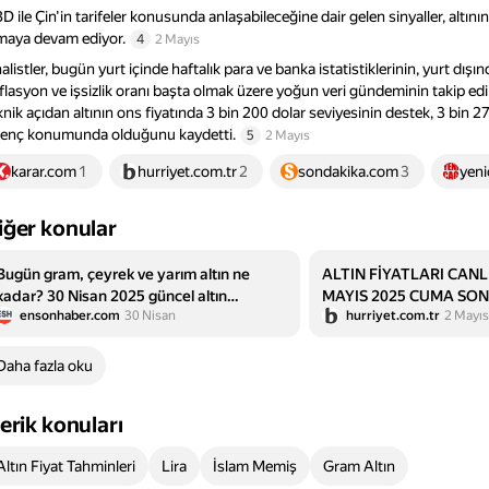
D ile Çin'in tarifeler konusunda anlaşabileceğine dair gelen sinyaller, altının
maya devam ediyor.
4
2 Mayıs
alistler, bugün yurt içinde haftalık para ve banka istatistiklerinin, yurt dış
flasyon ve işsizlik oranı başta olmak üzere yoğun veri gündeminin takip edil
knik açıdan altının ons fiyatında 3 bin 200 dolar seviyesinin destek, 3 bin 2
renç konumunda olduğunu kaydetti.
5
2 Mayıs
karar.com
1
hurriyet.com.tr
2
sondakika.com
3
yeni
iğer konular
Bugün gram, çeyrek ve yarım altın ne
ALTIN FİYATLARI CANLI
kadar? 30 Nisan 2025 güncel altın
MAYIS 2025 CUMA SON
ensonhaber.com
30 Nisan
hurriyet.com.tr
2 Mayıs
fiyatları
Trump'ın indirim sinyali
sürüyor! Bugün altın fiy
Cumhuriyet altını, çeyre
Daha fazla oku
fiyatları kaç TL?
çerik konuları
Altın Fiyat Tahminleri
Lira
İslam Memiş
Gram Altın