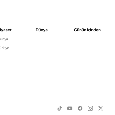
iyaset
Dünya
Günün içinden
ünya
ürkiye