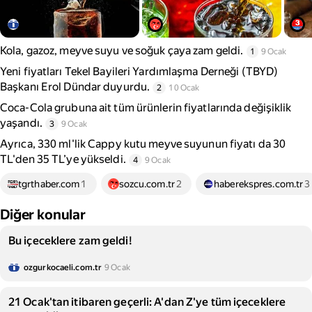
Kola, gazoz, meyve suyu ve soğuk çaya zam geldi.
1
9 Ocak
Yeni fiyatları Tekel Bayileri Yardımlaşma Derneği (TBYD)
Başkanı Erol Dündar duyurdu.
2
10 Ocak
Coca-Cola grubuna ait tüm ürünlerin fiyatlarında değişiklik
yaşandı.
3
9 Ocak
Ayrıca, 330 ml'lik Cappy kutu meyve suyunun fiyatı da 30
TL'den 35 TL’ye yükseldi.
4
9 Ocak
tgrthaber.com
1
sozcu.com.tr
2
haberekspres.com.tr
3
Diğer konular
Bu içeceklere zam geldi!
ozgurkocaeli.com.tr
9 Ocak
21 Ocak'tan itibaren geçerli: A'dan Z'ye tüm içeceklere