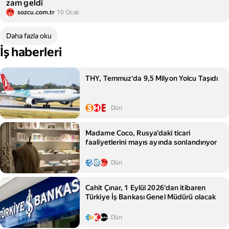
zam geldi
sozcu.com.tr
10 Ocak
Daha fazla oku
İş haberleri
THY, Temmuz'da 9,5 Milyon Yolcu Taşıdı
Dün
Madame Coco, Rusya'daki ticari
faaliyetlerini mayıs ayında sonlandırıyor
Dün
Cahit Çınar, 1 Eylül 2026'dan itibaren
Türkiye İş Bankası Genel Müdürü olacak
Dün