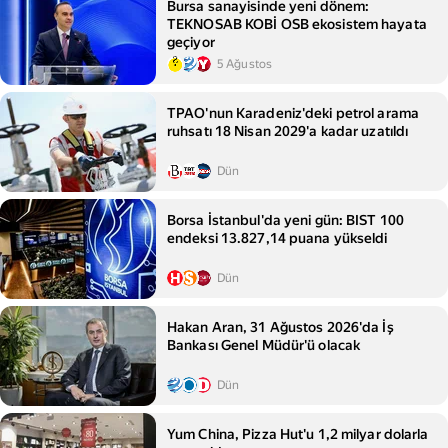
Bursa sanayisinde yeni dönem:
TEKNOSAB KOBİ OSB ekosistem hayata
geçiyor
5 Ağustos
TPAO'nun Karadeniz'deki petrol arama
ruhsatı 18 Nisan 2029'a kadar uzatıldı
Dün
Borsa İstanbul'da yeni gün: BIST 100
endeksi 13.827,14 puana yükseldi
Dün
Hakan Aran, 31 Ağustos 2026'da İş
Bankası Genel Müdür'ü olacak
Dün
Yum China, Pizza Hut'u 1,2 milyar dolarla