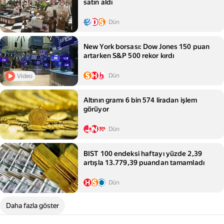
satın aldı
Dün
New York borsası: Dow Jones 150 puan
artarken S&P 500 rekor kırdı
Dün
Video
Altının gramı 6 bin 574 liradan işlem
görüyor
Dün
BIST 100 endeksi haftayı yüzde 2,39
artışla 13.779,39 puandan tamamladı
Dün
Daha fazla göster