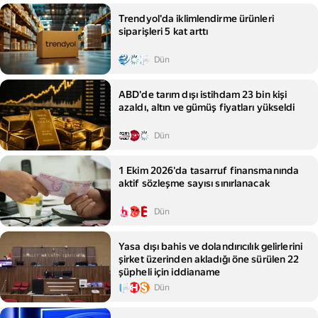
Trendyol'da iklimlendirme ürünleri
siparişleri 5 kat arttı
Dün
ABD'de tarım dışı istihdam 23 bin kişi
azaldı, altın ve gümüş fiyatları yükseldi
Dün
1 Ekim 2026'da tasarruf finansmanında
aktif sözleşme sayısı sınırlanacak
Dün
Yasa dışı bahis ve dolandırıcılık gelirlerini
şirket üzerinden akladığı öne sürülen 22
şüpheli için iddianame
Dün