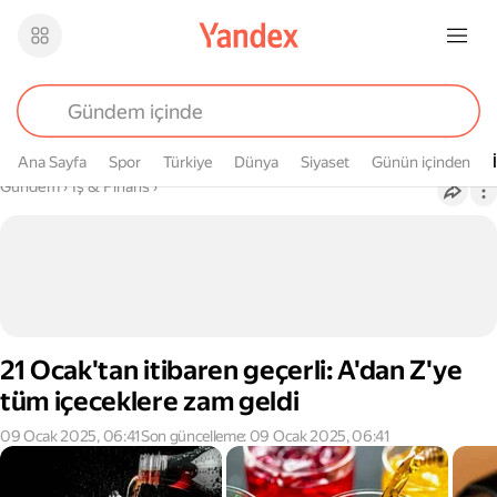
Ana Sayfa
Spor
Türkiye
Dünya
Siyaset
Günün içinden
Buradasın
Gündem
›
İş & Finans
›
21 Ocak'tan itibaren geçerli: A'dan Z'ye
tüm içeceklere zam geldi
09 Ocak 2025, 06:41
Son güncelleme: 09 Ocak 2025, 06:41