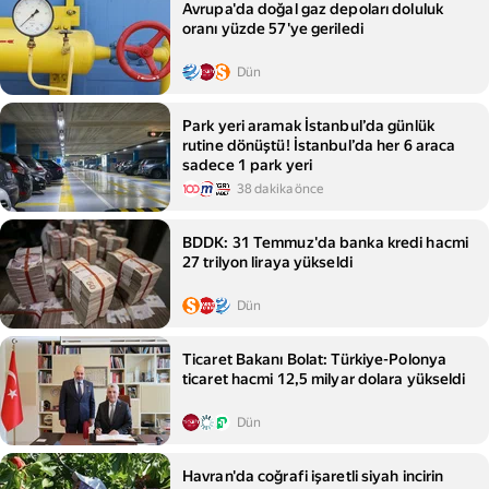
Avrupa'da doğal gaz depoları doluluk
oranı yüzde 57'ye geriledi
Dün
Park yeri aramak İstanbul’da günlük
rutine dönüştü! İstanbul’da her 6 araca
sadece 1 park yeri
38 dakika önce
BDDK: 31 Temmuz'da banka kredi hacmi
27 trilyon liraya yükseldi
Dün
Ticaret Bakanı Bolat: Türkiye-Polonya
ticaret hacmi 12,5 milyar dolara yükseldi
Dün
Havran'da coğrafi işaretli siyah incirin