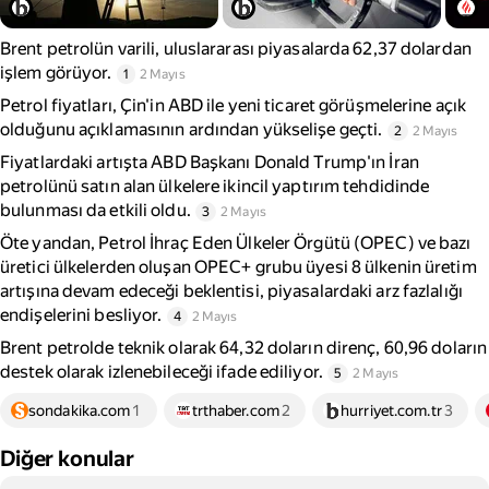
Brent petrolün varili, uluslararası piyasalarda 62,37 dolardan
işlem görüyor.
1
2 Mayıs
Petrol fiyatları, Çin'in ABD ile yeni ticaret görüşmelerine açık
olduğunu açıklamasının ardından yükselişe geçti.
2
2 Mayıs
Fiyatlardaki artışta ABD Başkanı Donald Trump'ın İran
petrolünü satın alan ülkelere ikincil yaptırım tehdidinde
bulunması da etkili oldu.
3
2 Mayıs
Öte yandan, Petrol İhraç Eden Ülkeler Örgütü (OPEC) ve bazı
üretici ülkelerden oluşan OPEC+ grubu üyesi 8 ülkenin üretim
artışına devam edeceği beklentisi, piyasalardaki arz fazlalığı
endişelerini besliyor.
4
2 Mayıs
Brent petrolde teknik olarak 64,32 doların direnç, 60,96 doların
destek olarak izlenebileceği ifade ediliyor.
5
2 Mayıs
sondakika.com
1
trthaber.com
2
hurriyet.com.tr
3
Diğer konular