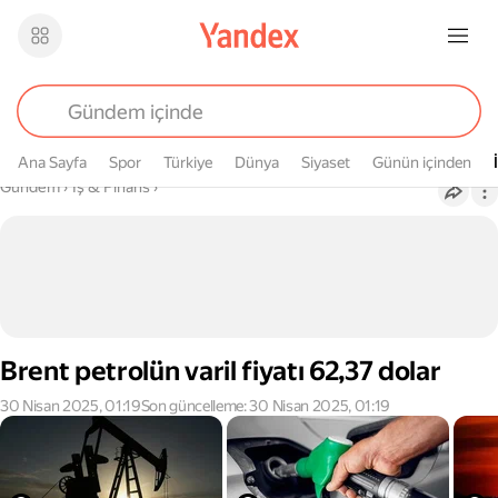
Ana Sayfa
Spor
Türkiye
Dünya
Siyaset
Günün içinden
Buradasın
Gündem
›
İş & Finans
›
Brent petrolün varil fiyatı 62,37 dolar
30 Nisan 2025, 01:19
Son güncelleme: 30 Nisan 2025, 01:19