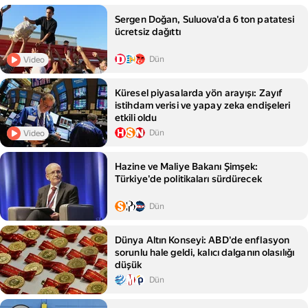
Sergen Doğan, Suluova'da 6 ton patatesi
ücretsiz dağıttı
Dün
Video
Küresel piyasalarda yön arayışı: Zayıf
istihdam verisi ve yapay zeka endişeleri
etkili oldu
Dün
Video
Hazine ve Maliye Bakanı Şimşek:
Türkiye'de politikaları sürdürecek
Dün
Dünya Altın Konseyi: ABD'de enflasyon
sorunlu hale geldi, kalıcı dalganın olasılığı
düşük
Dün