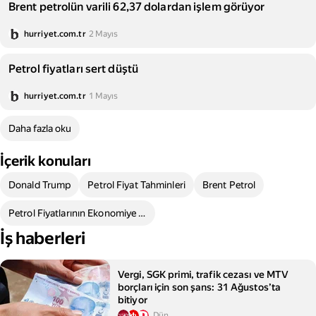
Brent petrolün varili 62,37 dolardan işlem görüyor
hurriyet.com.tr
2 Mayıs
Petrol fiyatları sert düştü
hurriyet.com.tr
1 Mayıs
Daha fazla oku
İçerik konuları
Donald Trump
Petrol Fiyat Tahminleri
Brent Petrol
Petrol Fiyatlarının Ekonomiye Etkisi
İş haberleri
Vergi, SGK primi, trafik cezası ve MTV
borçları için son şans: 31 Ağustos’ta
bitiyor
Dün