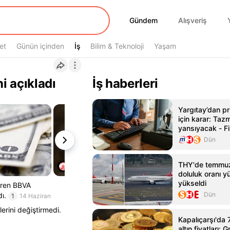
Gündem
Gündem
Alışveriş
et
Günün içinden
İş
İş
Bilim & Teknoloji
Yaşam
i açıkladı
İş haberleri
Yargıtay’dan pr
için karar: Taz
yansıyacak - Fi
doğru adresi -
Dün
Haber
THY'de temmuz
doluluk oranı y
yükseldi
diren BBVA
Dün
ı.
1
14 Haziran
erini değiştirmedi.
Kapalıçarşı'da
altın fiyatları: