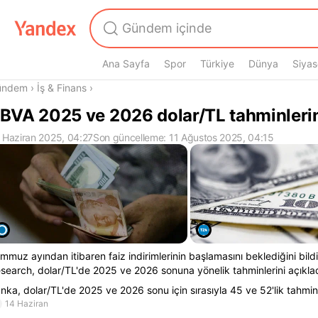
Ana Sayfa
Spor
Türkiye
Dünya
Siyas
radasın
ündem
›
İş & Finans
›
BVA 2025 ve 2026 dolar/TL tahminlerin
 Haziran 2025, 04:27
Son güncelleme: 11 Ağustos 2025, 04:15
mmuz ayından itibaren faiz indirimlerinin başlamasını beklediğini bil
search, dolar/TL'de 2025 ve 2026 sonuna yönelik tahminlerini açıklad
nka, dolar/TL'de 2025 ve 2026 sonu için sırasıyla 45 ve 52'lik tahminl
14 Haziran