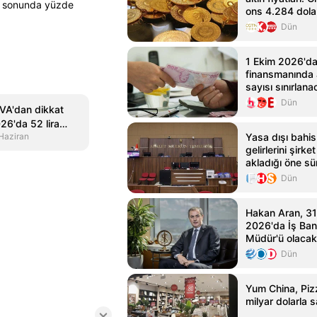
25 sonunda yüzde
ons 4.284 dola
Dün
1 Ekim 2026'da
finansmanında 
sayısı sınırlan
Dün
VA'dan dikkat
26'da 52 lira
Haziran
Yasa dışı bahis 
gelirlerini şirk
akladığı öne sü
için iddianame
Dün
Hakan Aran, 3
2026'da İş Ban
Müdür'ü olacak
Dün
Yum China, Pizz
milyar dolarla s