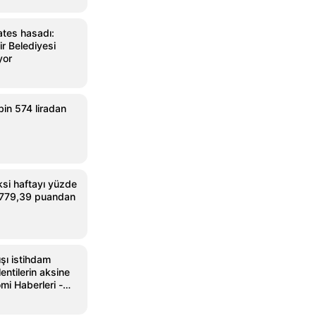
ates hasadı:
r Belediyesi
yor
bin 574 liradan
si haftayı yüzde
3.779,39 puandan
şı istihdam
ntilerin aksine
omi Haberleri -