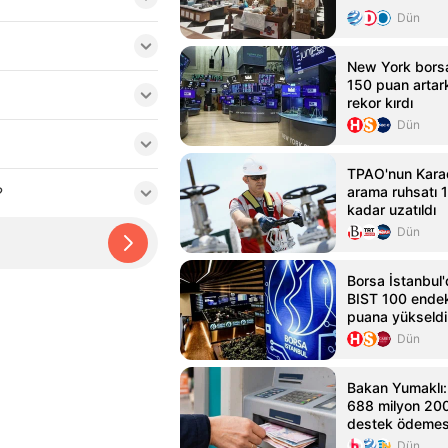
Dün
New York bors
150 puan arta
rekor kırdı
Dün
TPAO'nun Karad
?
arama ruhsatı 
kadar uzatıldı
Dün
Borsa İstanbul'
BIST 100 endek
puana yükseldi
Dün
Bakan Yumaklı: 
688 milyon 200 
destek ödemes
Dün