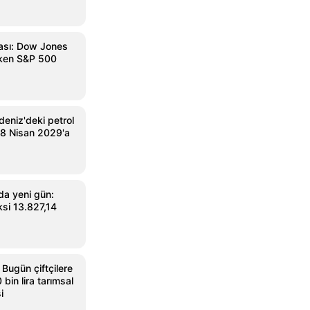
ası: Dow Jones
rken S&P 500
eniz'deki petrol
18 Nisan 2029'a
da yeni gün:
si 13.827,14
Bugün çiftçilere
bin lira tarımsal
i