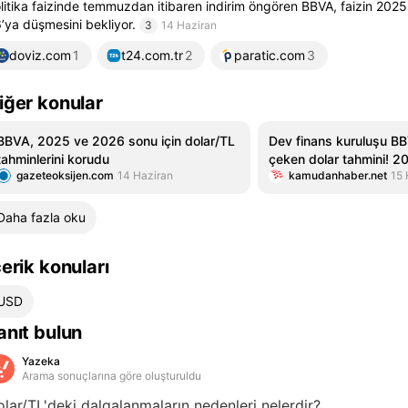
litika faizinde temmuzdan itibaren indirim öngören BBVA, faizin 20
’ya düşmesini bekliyor.
3
14 Haziran
doviz.com
1
t24.com.tr
2
paratic.com
3
iğer konular
BBVA, 2025 ve 2026 sonu için dolar/TL
Dev finans kuruluşu BB
tahminlerini korudu
çeken dolar tahmini! 20
gazeteoksijen.com
14 Haziran
kamudanhaber.net
15 
olacak
Daha fazla oku
çerik konuları
USD
anıt bulun
Yazeka
Arama sonuçlarına göre oluşturuldu
lar/TL'deki dalgalanmaların nedenleri nelerdir?