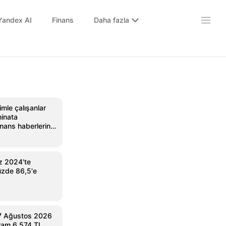
Yandex AI
Finans
Daha fazla
imle çalışanlar
minata
nans haberlerinin
 Mynet Finans
 2024'te
üzde 86,5'e
 7 Ağustos 2026
 Gram 6.574 TL,