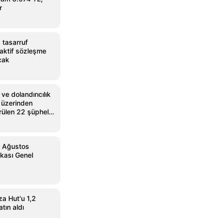
r
 tasarruf
aktif sözleşme
acak
ve dolandırıcılık
et üzerinden
rülen 22 şüpheli
1 Ağustos
kası Genel
a Hut'u 1,2
atın aldı