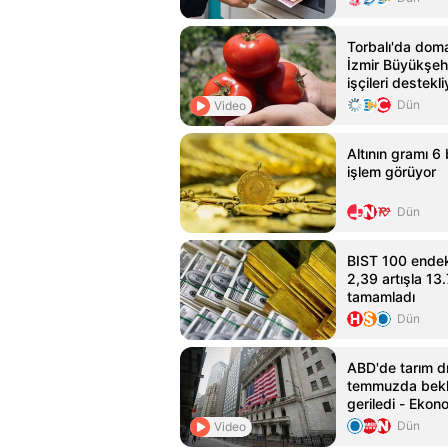
Torbalı'da dom
İzmir Büyükşehi
işçileri destekli
Dün
Video
Altının gramı 6 
işlem görüyor
Dün
BIST 100 endek
2,39 artışla 1
tamamladı
Dün
ABD'de tarım dı
temmuzda bekle
geriledi - Ekon
Habertürk
Dün
Video