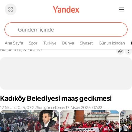
Ana Sayfa
Spor
Türkiye
Dünya
Siyaset
Günün içinden
Buradasın
Gündem
›
İş & Finans
›
Kadıköy Belediyesi maaş gecikmesi
17 Nisan 2025, 07:22
Son güncelleme: 17 Nisan 2025, 07:22