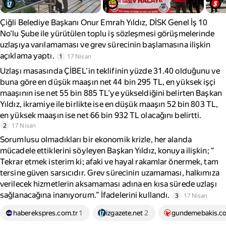
Çiğli Belediye Başkanı Onur Emrah Yıldız, DİSK Genel İş 10
No’lu Şube ile yürütülen toplu iş sözleşmesi görüşmelerinde
uzlaşıya varılamaması ve grev sürecinin başlamasına ilişkin
açıklama yaptı.
1
17 Nisan
Uzlaşı masasında ÇİBEL'in teklifinin yüzde 31.40 olduğunu ve
buna göre en düşük maaşın net 44 bin 295 TL, en yüksek işçi
maaşının ise net 55 bin 885 TL'ye yükseldiğini belirten Başkan
Yıldız, ikramiye ile birlikte ise en düşük maaşın 52 bin 803 TL,
en yüksek maaşın ise net 66 bin 932 TL olacağını belirtti.
2
17 Nisan
Sorumlusu olmadıkları bir ekonomik krizle, her alanda
mücadele ettiklerini söyleyen Başkan Yıldız, konuya ilişkin; “
Tekrar etmek isterim ki; afaki ve hayal rakamlar önermek, tam
tersine güven sarsıcıdır. Grev sürecinin uzamaması, halkımıza
verilecek hizmetlerin aksamaması adına en kısa sürede uzlaşı
sağlanacağına inanıyorum.” İfadelerini kullandı.
3
17 Nisan
haberekspres.com.tr
1
izgazete.net
2
gundemebakis.c