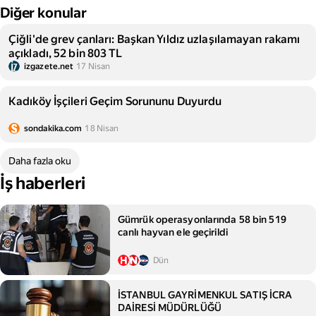
Diğer konular
Çiğli'de grev çanları: Başkan Yıldız uzlaşılamayan rakamı
açıkladı, 52 bin 803 TL
izgazete.net
17 Nisan
Kadıköy İşçileri Geçim Sorununu Duyurdu
sondakika.com
18 Nisan
Daha fazla oku
İş haberleri
Gümrük operasyonlarında 58 bin 519
canlı hayvan ele geçirildi
Dün
İSTANBUL GAYRİMENKUL SATIŞ İCRA
DAİRESİ MÜDÜRLÜĞÜ