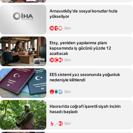
Arnavutköy'de sosyal konutlar hızla
yükseliyor
Dün
Etsy, yeniden yapılanma planı
kapsamında iş gücünü yüzde 12
azaltacak
Dün
EES sistemi yaz sezonunda yoğunluk
nedeniyle kilitlendi
Dün
Havran'da coğrafi işaretli siyah incirin
hasadı başladı
Dün