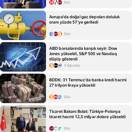
Dün
Avrupa'da doğal gaz depoları doluluk
oranı yüzde 57'ye geriledi
Dün
ABD borsalarında karışık seyir: Dow
Jones yükseldi, S&P 500 ve Nasdaq
düşüş gösterdi
4 Ağustos
BDDK: 31 Temmuz'da banka kredi hacmi
27 trilyon liraya yükseldi
Dün
Ticaret Bakanı Bolat: Türkiye-Polonya
ticaret hacmi 12,5 milyar dolara yükseldi
Dün