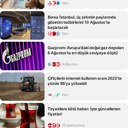
Dün
Borsa İstanbul, üç şirketin paylarında
gözetim tedbirlerini 10 Ağustos'ta
başlatacak
Dün
Gazprom: Avrupa'daki doğal gaz depoları
6 Ağustos'ta en düşük seviyeye düştü
6 Ağustos
Çiftçilerin internet kullanım oranı 2023'te
yüzde 86'ya yükseldi
Dün
Tiryakilere kötü haber: İşte güncellenen
fiyatlar!
45 dakika önce