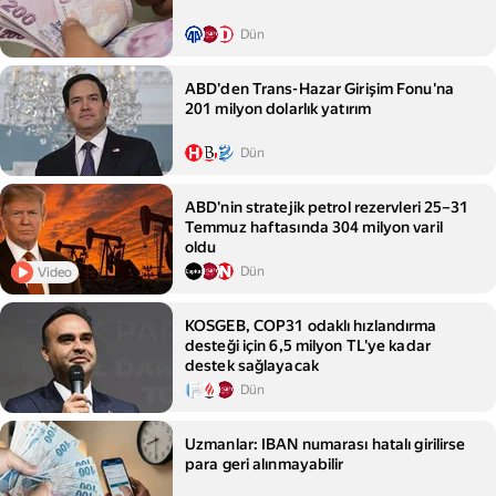
Dün
ABD'den Trans-Hazar Girişim Fonu'na
201 milyon dolarlık yatırım
Dün
ABD'nin stratejik petrol rezervleri 25–31
Temmuz haftasında 304 milyon varil
oldu
Dün
Video
KOSGEB, COP31 odaklı hızlandırma
desteği için 6,5 milyon TL'ye kadar
destek sağlayacak
Dün
Uzmanlar: IBAN numarası hatalı girilirse
para geri alınmayabilir