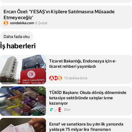
Ercan Özel: 'YESAŞ'ın Kişilere Satılmasına Müsaade
Etmeyeceğiz'
sondakika.com
6 Şubat
Daha fazla oku
İş haberleri
Ticaret Bakanlığı, Endonezya için e-
ticaret rehberi yayımladı
15 dakika önce
TÜKİD Başkanı: Okula dönüş döneminde
kırtasiye sektöründe satışlar ivme
kazanıyor
Dün
Esnaf ve sanatkara bu yılın ilk yarısında
yaklaşık 75 milyar lira finansman