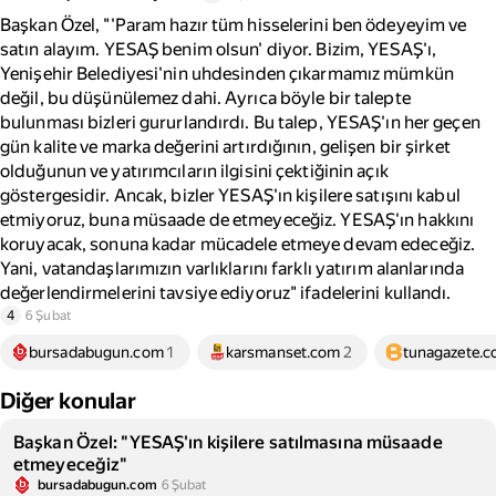
Başkan Özel, "'Param hazır tüm hisselerini ben ödeyeyim ve
satın alayım. YESAŞ benim olsun' diyor. Bizim, YESAŞ'ı,
Yenişehir Belediyesi'nin uhdesinden çıkarmamız mümkün
değil, bu düşünülemez dahi. Ayrıca böyle bir talepte
bulunması bizleri gururlandırdı. Bu talep, YESAŞ'ın her geçen
gün kalite ve marka değerini artırdığının, gelişen bir şirket
olduğunun ve yatırımcıların ilgisini çektiğinin açık
göstergesidir. Ancak, bizler YESAŞ'ın kişilere satışını kabul
etmiyoruz, buna müsaade de etmeyeceğiz. YESAŞ'ın hakkını
koruyacak, sonuna kadar mücadele etmeye devam edeceğiz.
Yani, vatandaşlarımızın varlıklarını farklı yatırım alanlarında
değerlendirmelerini tavsiye ediyoruz" ifadelerini kullandı.
4
6 Şubat
bursadabugun.com
1
karsmanset.com
2
tunagazete.
Diğer konular
Başkan Özel: "YESAŞ'ın kişilere satılmasına müsaade
etmeyeceğiz"
bursadabugun.com
6 Şubat