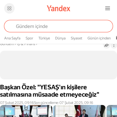
Ana Sayfa
Spor
Türkiye
Dünya
Siyaset
Günün içinden
Buradasın
Gündem
›
İş & Finans
›
Başkan Özel: "YESAŞ'ın kişilere
satılmasına müsaade etmeyeceğiz"
07 Şubat 2025, 09:16
Son güncelleme: 07 Şubat 2025, 09:16