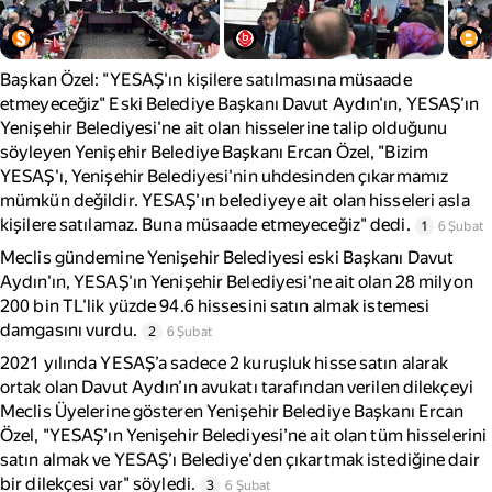
Başkan Özel: "YESAŞ'ın kişilere satılmasına müsaade
etmeyeceğiz" Eski Belediye Başkanı Davut Aydın'ın, YESAŞ'ın
Yenişehir Belediyesi'ne ait olan hisselerine talip olduğunu
söyleyen Yenişehir Belediye Başkanı Ercan Özel, "Bizim
YESAŞ'ı, Yenişehir Belediyesi'nin uhdesinden çıkarmamız
mümkün değildir. YESAŞ'ın belediyeye ait olan hisseleri asla
kişilere satılamaz. Buna müsaade etmeyeceğiz" dedi.
1
6 Şubat
Meclis gündemine Yenişehir Belediyesi eski Başkanı Davut
Aydın'ın, YESAŞ'ın Yenişehir Belediyesi'ne ait olan 28 milyon
200 bin TL'lik yüzde 94.6 hissesini satın almak istemesi
damgasını vurdu.
2
6 Şubat
2021 yılında YESAŞ’a sadece 2 kuruşluk hisse satın alarak
ortak olan Davut Aydın’ın avukatı tarafından verilen dilekçeyi
Meclis Üyelerine gösteren Yenişehir Belediye Başkanı Ercan
Özel, "YESAŞ’ın Yenişehir Belediyesi’ne ait olan tüm hisselerini
satın almak ve YESAŞ’ı Belediye’den çıkartmak istediğine dair
bir dilekçesi var" söyledi.
3
6 Şubat