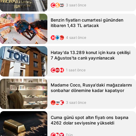
3 saat önce
Benzin fiyatları cumartesi gününden
itibaren 1,43 TL artacak
4 saat önce
Hatay'da 13.289 konut için kura çekilişi
7 Ağustos'ta canlı yayınlanacak
1 saat önce
Madame Coco, Rusya'daki mağazalarını
sonbahar dönemine kadar kapatıyor
3 saat önce
Cuma günü spot altın fiyatı ons başına
4262 dolar seviyesine yükseldi
Dün