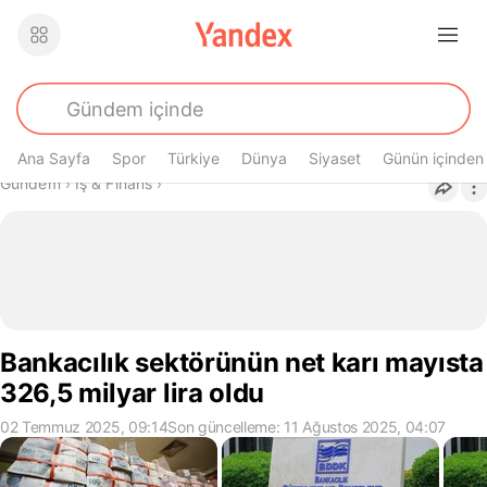
Ana Sayfa
Spor
Türkiye
Dünya
Siyaset
Günün içinden
Buradasın
Gündem
›
İş & Finans
›
Bankacılık sektörünün net karı mayısta
326,5 milyar lira oldu
02 Temmuz 2025, 09:14
Son güncelleme: 11 Ağustos 2025, 04:07