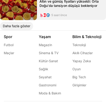
Altın ve gümüş fiyatları yükseldi: Orta
Doğu'da tansiyon düşüşü bekleniyor
5 saat önce
Daha fazla göster
Spor
Yaşam
Bilim & Teknoloji
Futbol
Magazin
Teknoloji
Maçlar
Sinema & TV
Akıllı Cihazlar
Kültür-Sanat
Yapay Zeka
Sağlık
Oyun
Seyahat
Big Tech
Gastronomi
Girişimler
Moda & Bakım