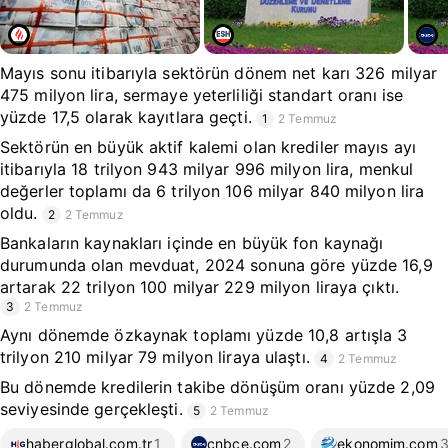
Mayıs sonu itibarıyla sektörün dönem net karı 326 milyar
475 milyon lira, sermaye yeterliliği standart oranı ise
yüzde 17,5 olarak kayıtlara geçti.
1
2 Temmuz
Sektörün en büyük aktif kalemi olan krediler mayıs ayı
itibarıyla 18 trilyon 943 milyar 996 milyon lira, menkul
değerler toplamı da 6 trilyon 106 milyar 840 milyon lira
oldu.
2
2 Temmuz
Bankaların kaynakları içinde en büyük fon kaynağı
durumunda olan mevduat, 2024 sonuna göre yüzde 16,9
artarak 22 trilyon 100 milyar 229 milyon liraya çıktı.
3
2 Temmuz
Aynı dönemde özkaynak toplamı yüzde 10,8 artışla 3
trilyon 210 milyar 79 milyon liraya ulaştı.
4
2 Temmuz
Bu dönemde kredilerin takibe dönüşüm oranı yüzde 2,09
seviyesinde gerçekleşti.
5
2 Temmuz
haberglobal.com.tr
1
cnbce.com
2
ekonomim.com