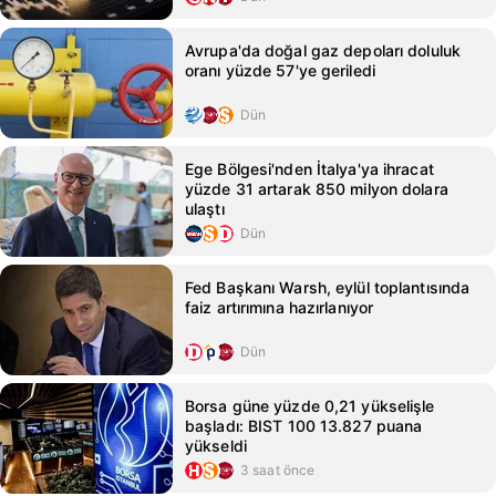
Avrupa'da doğal gaz depoları doluluk
oranı yüzde 57'ye geriledi
Dün
Ege Bölgesi'nden İtalya'ya ihracat
yüzde 31 artarak 850 milyon dolara
ulaştı
Dün
Fed Başkanı Warsh, eylül toplantısında
faiz artırımına hazırlanıyor
Dün
Borsa güne yüzde 0,21 yükselişle
başladı: BIST 100 13.827 puana
yükseldi
3 saat önce