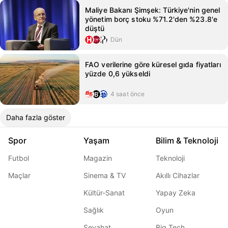
Maliye Bakanı Şimşek: Türkiye'nin genel
yönetim borç stoku %71.2'den %23.8'e
düştü
Dün
FAO verilerine göre küresel gıda fiyatları
yüzde 0,6 yükseldi
4 saat önce
Daha fazla göster
Spor
Yaşam
Bilim & Teknoloji
Futbol
Magazin
Teknoloji
Maçlar
Sinema & TV
Akıllı Cihazlar
Kültür-Sanat
Yapay Zeka
Sağlık
Oyun
Seyahat
Big Tech