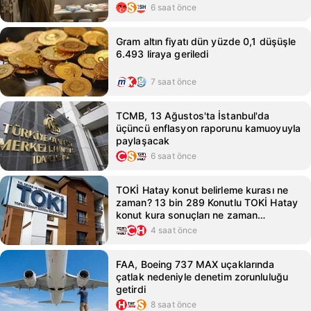
6 saat önce
Gram altın fiyatı dün yüzde 0,1 düşüşle
6.493 liraya geriledi
7 saat önce
TCMB, 13 Ağustos'ta İstanbul'da
üçüncü enflasyon raporunu kamuoyuyla
paylaşacak
6 saat önce
TOKİ Hatay konut belirleme kurası ne
zaman? 13 bin 289 Konutlu TOKİ Hatay
konut kura sonuçları ne zaman
açıklanacak?
4 saat önce
FAA, Boeing 737 MAX uçaklarında
çatlak nedeniyle denetim zorunluluğu
getirdi
8 saat önce