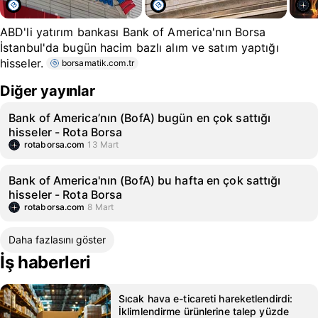
ABD'li yatırım bankası Bank of America'nın Borsa
İstanbul'da bugün hacim bazlı alım ve satım yaptığı
hisseler.
borsamatik.com.tr
Diğer yayınlar
Bank of America’nın (BofA) bugün en çok sattığı
hisseler - Rota Borsa
rotaborsa.com
13 Mart
Bank of America'nın (BofA) bu hafta en çok sattığı
hisseler - Rota Borsa
rotaborsa.com
8 Mart
Daha fazlasını göster
İş haberleri
Sıcak hava e-ticareti hareketlendirdi:
İklimlendirme ürünlerine talep yüzde