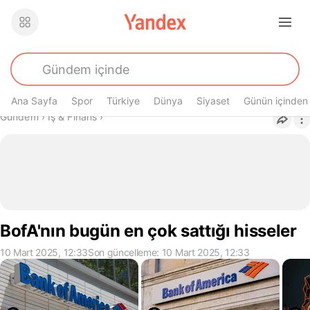
Ana Sayfa
Spor
Türkiye
Dünya
Siyaset
Günün içinden
Buradasın
Gündem
›
İş & Finans
›
BofA'nın bugün en çok sattığı hisseler
10 Mart 2025, 12:33
Son güncelleme: 10 Mart 2025, 12:33