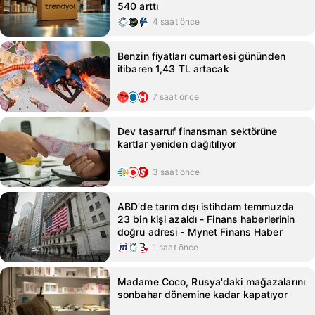
540 arttı
4 saat önce
Benzin fiyatları cumartesi gününden
itibaren 1,43 TL artacak
7 saat önce
Dev tasarruf finansman sektörüne
kartlar yeniden dağıtılıyor
3 saat önce
ABD'de tarım dışı istihdam temmuzda
23 bin kişi azaldı - Finans haberlerinin
doğru adresi - Mynet Finans Haber
1 saat önce
Madame Coco, Rusya'daki mağazalarını
sonbahar dönemine kadar kapatıyor