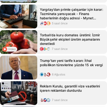
Yargıtay’dan primle çalışanlar için karar:
Tazminata yansıyacak - Finans
haberlerinin doğru adresi - Mynet
Finans Haber
5 saat önce
Torbalı'da kuru domates üretimi: İzmir
Büyükşehir ekipleri üretim aşamalarını
denetledi
7 saat önce
Video
Trump'tan yeni tarife kararı: İthal
polisilikon türevlerine yüzde 15 ek vergi
6 Ağustos
Reklam Kurulu, garantili vize vaatlerini
içeren reklamları durdurdu
7 saat önce