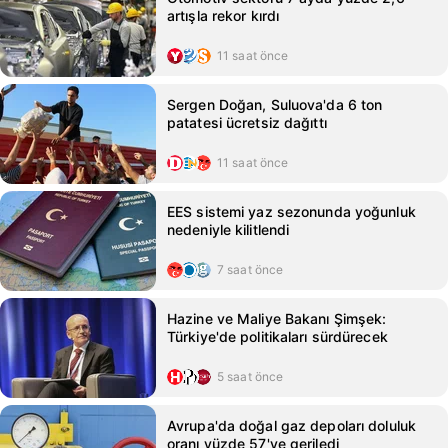
artışla rekor kırdı
11 saat önce
Sergen Doğan, Suluova'da 6 ton
patatesi ücretsiz dağıttı
11 saat önce
EES sistemi yaz sezonunda yoğunluk
nedeniyle kilitlendi
7 saat önce
Hazine ve Maliye Bakanı Şimşek:
Türkiye'de politikaları sürdürecek
5 saat önce
Avrupa'da doğal gaz depoları doluluk
oranı yüzde 57'ye geriledi