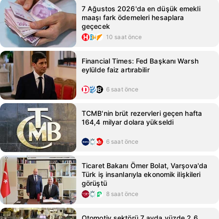
7 Ağustos 2026'da en düşük emekli
maaşı fark ödemeleri hesaplara
geçecek
10 saat önce
Financial Times: Fed Başkanı Warsh
eylülde faiz artırabilir
6 saat önce
TCMB'nin brüt rezervleri geçen hafta
164,4 milyar dolara yükseldi
6 saat önce
Ticaret Bakanı Ömer Bolat, Varşova'da
Türk iş insanlarıyla ekonomik ilişkileri
görüştü
8 saat önce
Otomotiv sektörü 7 ayda yüzde 2,6