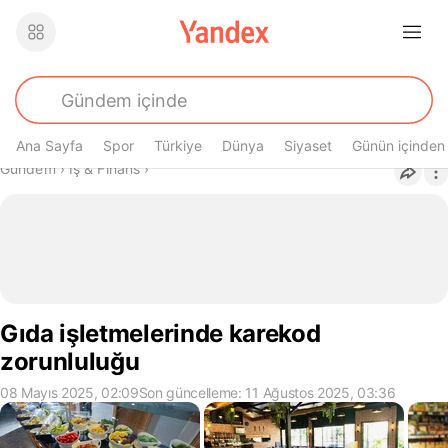
Ana Sayfa
Spor
Türkiye
Dünya
Siyaset
Günün içinden
Buradasın
Gündem
›
İş & Finans
›
Gıda işletmelerinde karekod
zorunluluğu
08 Mayıs 2025, 02:09
Son güncelleme: 11 Ağustos 2025, 03:36