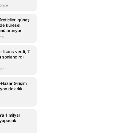
 önce
reticileri güneş
nde küresel
ü artırıyor
nce
 lisans verdi, 7
nı sonlandırdı
nce
Hazar Girişim
yon dolarlık
'a 1 milyar
m yapacak