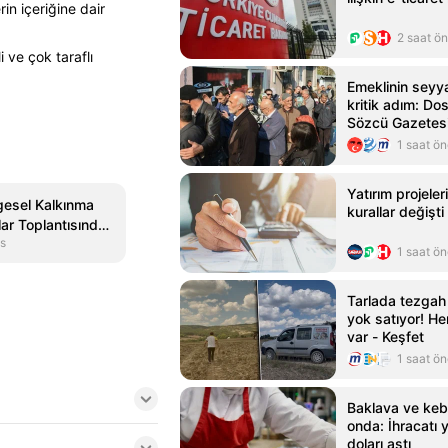
in içeriğine dair
2 saat ö
li ve çok taraflı
Emeklinin sey
kritik adım: Dos
Sözcü Gazetes
1 saat ö
Yatırım projeler
gesel Kalkınma
kurallar değişti
lar Toplantısında
s
1 saat ö
Tarlada tezgah
yok satıyor! He
var - Keşfet
1 saat ö
Baklava ve keb
onda: İhracatı 
doları aştı