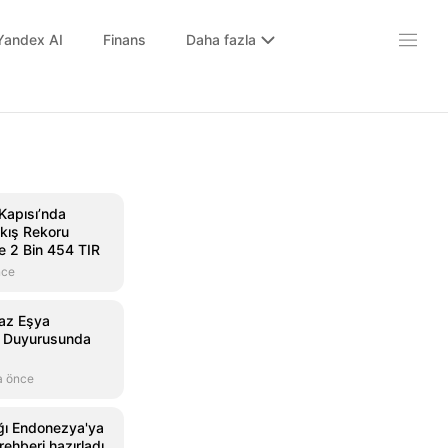
Yandex AI
Finans
Daha fazla
Kapısı’nda
ıkış Rekoru
de 2 Bin 454 TIR
nce
az Eşya
ç Duyurusunda
a önce
ığı Endonezya'ya
 rehberi hazırladı