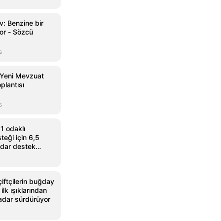
v: Benzine bir
or - Sözcü
s
 Yeni Mevzuat
plantısı
s
 odaklı
teği için 6,5
adar destek
iftçilerin buğday
ilk ışıklarından
adar sürdürüyor