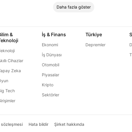
Daha fazla göster
Bilim &
İş & Finans
Türkiye
S
Teknoloji
Ekonomi
Depremler
D
eknoloji
İş Dünyası
T
kıllı Cihazlar
Otomobil
Yapay Zeka
Piyasalar
Oyun
Kripto
Big Tech
Sektörler
irişimler
ı sözleşmesi
Hata bildir
Şirket hakkında