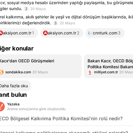
cır, sosyal medya hesabı üzerinden yaptığı paylaşımla, bu görüşmeler
lgiler sundu.
2
20 Mayıs
rel kalkınma, akıllı şehirler ile yeşil ve dijital dönüşüm başlıklarında, iki
birliklerimizi değerlendirdik.
3
20 Mayıs
aksiyon.com.tr
1
aksiyon.com.tr
2
cnnturk.com
3
iğer konular
Kacır'dan OECD Görüşmeleri
Bakan Kacır, OECD Böl
Politika Komitesi Bakan
sondakika.com
20 Mayıs
milliyet.com.tr
20 Mayı
görüşmeler yaptı
Daha fazla oku
anıt bulun
Yazeka
Arama sonuçlarına göre oluşturuldu
CD Bölgesel Kalkınma Politika Komitesi'nin rolü nedir?