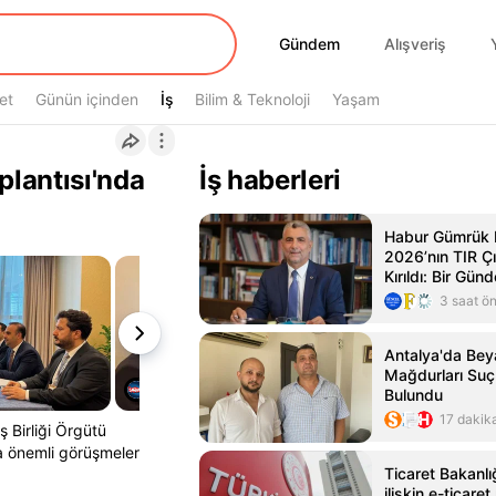
Gündem
Gündem
Alışveriş
et
Günün içinden
İş
İş
Bilim & Teknoloji
Yaşam
lantısı'nda
İş haberleri
Habur Gümrük 
2026’nın TIR Ç
Kırıldı: Bir Gün
3 saat ö
Antalya'da Bey
Mağdurları Su
Bulundu
17 dakik
 Birliği Örgütü
da önemli görüşmeler
Ticaret Bakanl
ilişkin e-ticaret