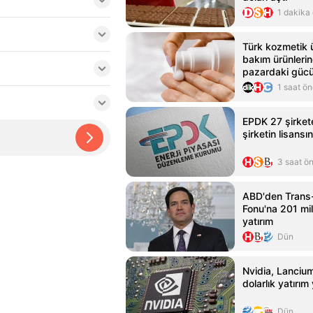
1 dakika
Türk kozmetik ü
bakım ürünleri
pazardaki gücün
1 saat ö
EPDK 27 şirkete
şirketin lisansı
3 saat ö
ABD'den Trans-
Fonu'na 201 mil
yatırım
Dün
Nvidia, Lancium
dolarlık yatırı
Dün