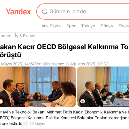
Ana Sayfa
Spor
Türkiye
Dünya
Siyas
radasın
ündem
›
İş & Finans
›
akan Kacır OECD Bölgesel Kalkınma Top
örüştü
 Mayıs 2025, 14:24
Son güncelleme: 11 Ağustos 2025, 03:32
nayi ve Teknoloji Bakanı Mehmet Fatih Kacır, Ekonomik Kalkınma ve İş
ECD) Bölgesel Kalkınma Politika Komitesi Bakanlar Toplantısı marjın
rçekleştirdi.
1
20 Mayıs