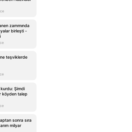
nce
yanen zammında
yalar birleşti -
i
nce
ine teşviklerde
nce
 kurdu: Şimdi
r köyden talep
nce
aptan sonra sıra
yarım milyar