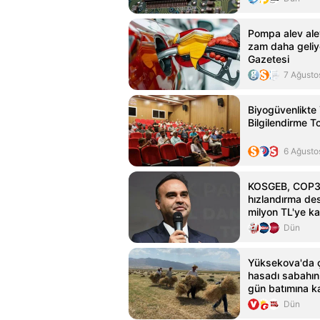
Pompa alev ale
zam daha geliy
Gazetesi
7 Ağusto
Biyogüvenlikte
Bilgilendirme To
6 Ağusto
KOSGEB, COP31
hızlandırma des
milyon TL'ye k
sağlayacak
Dün
Yüksekova'da ç
hasadı sabahın 
gün batımına k
Dün