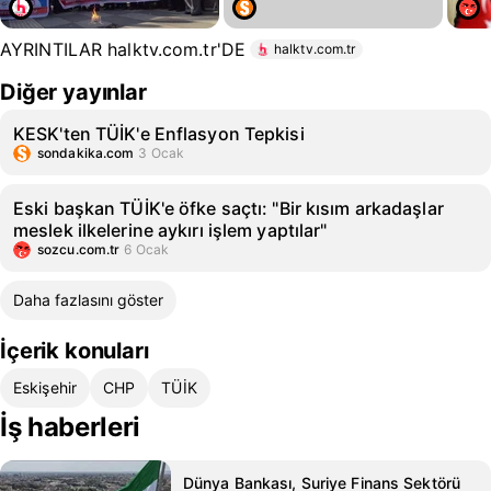
AYRINTILAR halktv.com.tr'DE
halktv.com.tr
Diğer yayınlar
KESK'ten TÜİK'e Enflasyon Tepkisi
sondakika.com
3 Ocak
Eski başkan TÜİK'e öfke saçtı: "Bir kısım arkadaşlar
meslek ilkelerine aykırı işlem yaptılar"
sozcu.com.tr
6 Ocak
Daha fazlasını göster
İçerik konuları
Eskişehir
CHP
TÜİK
İş haberleri
Dünya Bankası, Suriye Finans Sektörü