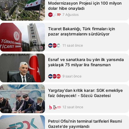
Modernizasyon Projesi için 100 milyon
dolar hibe onayladı
7 Ağustos
Ticaret Bakanlığı, Türk firmaları için
pazar araştırmalarını sürdürüyor
11 saat önce
Esnaf ve sanatkara bu yılın ilk yarısında
yaklaşık 75 milyar lira finansman
9 saat önce
Yargıtay'dan kritik karar: SGK emekliye
faiz ödeyecek! - Sözcü Gazetesi
12 saat önce
Petrol Ofisi'nin terminal tarifeleri Resmi
Gazete'de yayımlandı