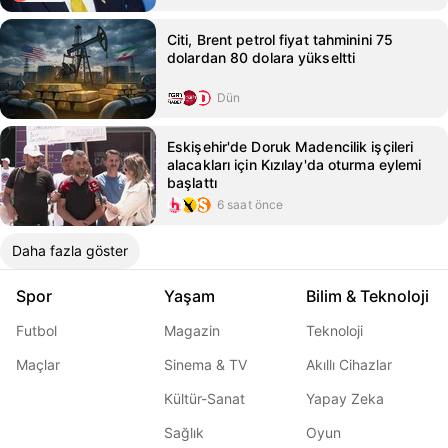
Citi, Brent petrol fiyat tahminini 75
dolardan 80 dolara yükseltti
Dün
Eskişehir'de Doruk Madencilik işçileri
alacakları için Kızılay'da oturma eylemi
başlattı
6 saat önce
Daha fazla göster
Spor
Yaşam
Bilim & Teknoloji
Futbol
Magazin
Teknoloji
Maçlar
Sinema & TV
Akıllı Cihazlar
Kültür-Sanat
Yapay Zeka
Sağlık
Oyun