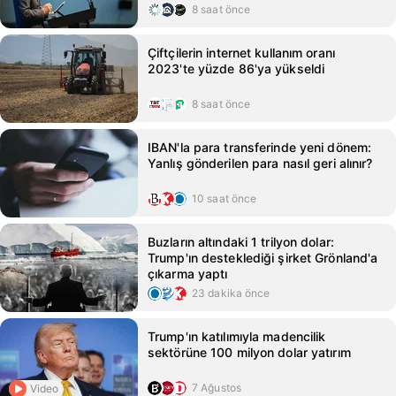
8 saat önce
Çiftçilerin internet kullanım oranı
2023'te yüzde 86'ya yükseldi
8 saat önce
IBAN'la para transferinde yeni dönem:
Yanlış gönderilen para nasıl geri alınır?
10 saat önce
Buzların altındaki 1 trilyon dolar:
Trump'ın desteklediği şirket Grönland'a
çıkarma yaptı
23 dakika önce
Trump'ın katılımıyla madencilik
sektörüne 100 milyon dolar yatırım
7 Ağustos
Video