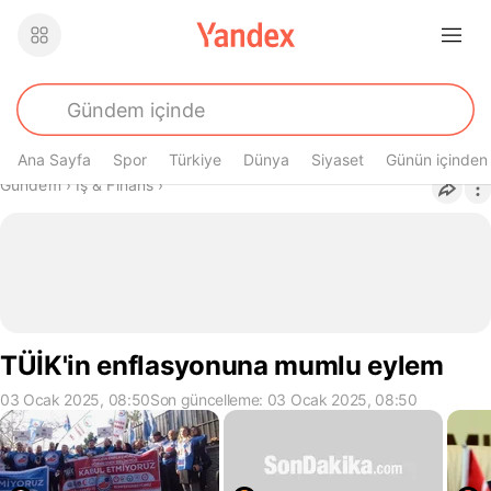
Ana Sayfa
Spor
Türkiye
Dünya
Siyaset
Günün içinden
Buradasın
Gündem
›
İş & Finans
›
TÜİK'in enflasyonuna mumlu eylem
03 Ocak 2025, 08:50
Son güncelleme: 03 Ocak 2025, 08:50