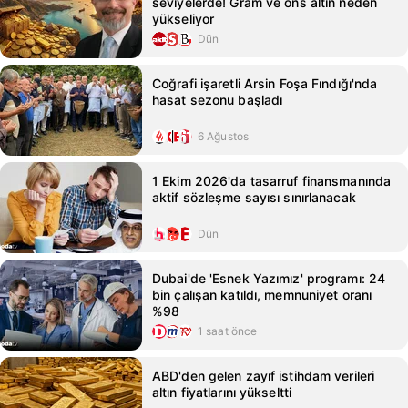
seviyelerde! Gram ve ons altın neden
yükseliyor
Dün
Coğrafi işaretli Arsin Foşa Fındığı'nda
hasat sezonu başladı
6 Ağustos
1 Ekim 2026'da tasarruf finansmanında
aktif sözleşme sayısı sınırlanacak
Dün
Dubai'de 'Esnek Yazımız' programı: 24
bin çalışan katıldı, memnuniyet oranı
%98
1 saat önce
ABD'den gelen zayıf istihdam verileri
altın fiyatlarını yükseltti