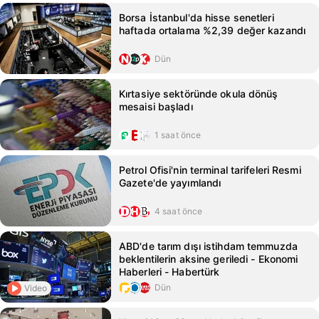
Borsa İstanbul'da hisse senetleri
haftada ortalama %2,39 değer kazandı
Dün
Kırtasiye sektöründe okula dönüş
mesaisi başladı
1 saat önce
Petrol Ofisi'nin terminal tarifeleri Resmi
Gazete'de yayımlandı
4 saat önce
ABD'de tarım dışı istihdam temmuzda
beklentilerin aksine geriledi - Ekonomi
Haberleri - Habertürk
Dün
Video