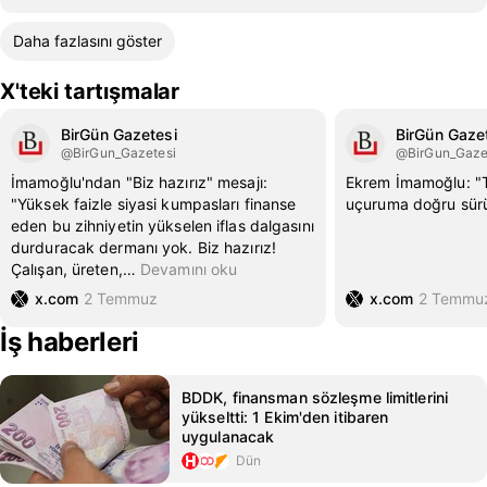
Daha fazlasını göster
X'teki tartışmalar
BirGün Gazetesi
BirGün Gaze
@BirGun_Gazetesi
@BirGun_Gaze
İmamoğlu'ndan "Biz hazırız" mesajı:
Ekrem İmamoğlu: "Tü
"Yüksek faizle siyasi kumpasları finanse
uçuruma doğru sürü
eden bu zihniyetin yükselen iflas dalgasını
durduracak dermanı yok. Biz hazırız!
Çalışan, üreten,
…
Devamını oku
x.com
2 Temmuz
x.com
2 Temmu
İş haberleri
BDDK, finansman sözleşme limitlerini
yükseltti: 1 Ekim'den itibaren
uygulanacak
Dün