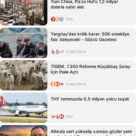
Yum China, Pizza Hut'u 1,2 milyar
dolarla satın aldı
Dün
Yargıtay'dan kritik karar: SGK emekliye
faiz ödeyecek! - Sözcü Gazetesi
4 saat önce
TİGEM, 7.350 Reforme Küçükbaş Satışı
İçin İhale Açtı
3 saat önce
THY temmuzda 9,5 milyon yolcu taşıdı
Dün
Altında sert yükseliş sonrası gözler yeni