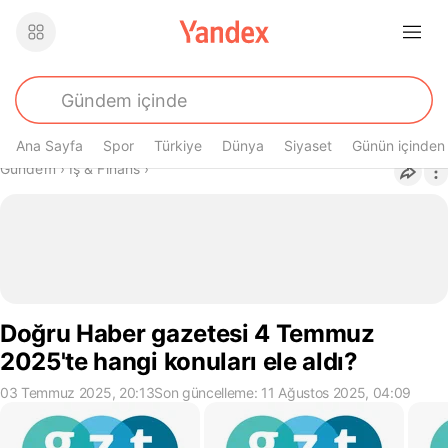
Ana Sayfa
Spor
Türkiye
Dünya
Siyaset
Günün içinden
Buradasın
Gündem
›
İş & Finans
›
Doğru Haber gazetesi 4 Temmuz
2025'te hangi konuları ele aldı?
03 Temmuz 2025, 20:13
Son güncelleme: 11 Ağustos 2025, 04:09