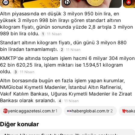
Altın piyasasında en düşük 3 milyon 950 bin lira, en
yüksek 3 milyon 998 bin lirayı gören standart altının
kilogram fiyatı, günün sonunda yüzde 2,8 artışla 3 milyon
989 bin lira oldu.
1
11 Nisan
Standart altının kilogram fiyatı, dün günü 3 milyon 880
bin liradan tamamlamıştı.
2
11 Nisan
KMKTP'de altında toplam işlem hacmi 6 milyar 304 milyon
62 bin 620,25 lira, işlem miktarı ise 1.594,51 kilogram
oldu.
3
11 Nisan
Altın borsasında bugün en fazla işlem yapan kurumlar,
NMGlobal Kıymetli Madenler, İstanbul Altın Rafinerisi,
Vakıf Katılım Bankası, Uğuras Kıymetli Madenler ile Ziraat
Bankası olarak sıralandı.
4
11 Nisan
yenicaggazetesi.com.tr
1
haberglobal.com.tr
2
sak
Diğer konular