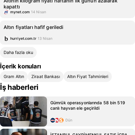
Altının kilogram fiyatı haftanın ilk günün azalarak
kapattı
mynet.com
14 Nisan
Altın fiyatları hafif geriledi
hurriyet.com.tr
13 Nisan
Daha fazla oku
İçerik konuları
Gram Altın
Ziraat Bankası
Altın Fiyat Tahminleri
İş haberleri
Gümrük operasyonlarında 58 bin 519
canlı hayvan ele geçirildi
Dün
İSTANBUL GAYRİMENKUL SATIŞ İCRA