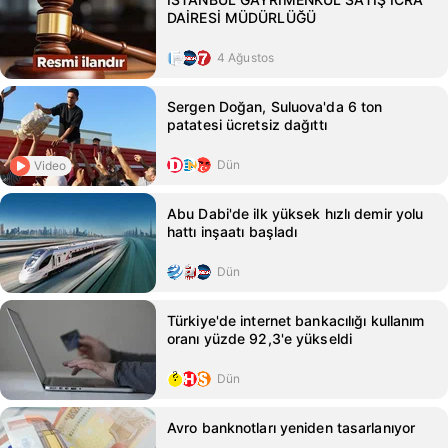
DAİRESİ MÜDÜRLÜĞÜ
4 Ağustos
Sergen Doğan, Suluova'da 6 ton
patatesi ücretsiz dağıttı
Dün
Video
Abu Dabi'de ilk yüksek hızlı demir yolu
hattı inşaatı başladı
Dün
Türkiye'de internet bankacılığı kullanım
oranı yüzde 92,3'e yükseldi
Dün
Avro banknotları yeniden tasarlanıyor