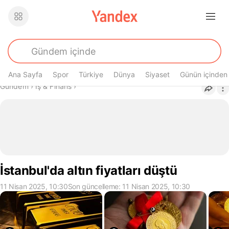
Ana Sayfa
Spor
Türkiye
Dünya
Siyaset
Günün içinden
Buradasın
Gündem
›
İş & Finans
›
İstanbul'da altın fiyatları düştü
11 Nisan 2025, 10:30
Son güncelleme: 11 Nisan 2025, 10:30