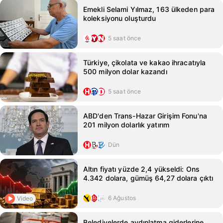
Emekli Selami Yılmaz, 163 ülkeden para
koleksiyonu oluşturdu
5 saat önce
Türkiye, çikolata ve kakao ihracatıyla
500 milyon dolar kazandı
5 saat önce
ABD'den Trans-Hazar Girişim Fonu'na
201 milyon dolarlık yatırım
Dün
Altın fiyatı yüzde 2,4 yükseldi: Ons
4.342 dolara, gümüş 64,27 dolara çıktı
6 Ağustos
Video
Belediyelerde aydınlatma giderlerine