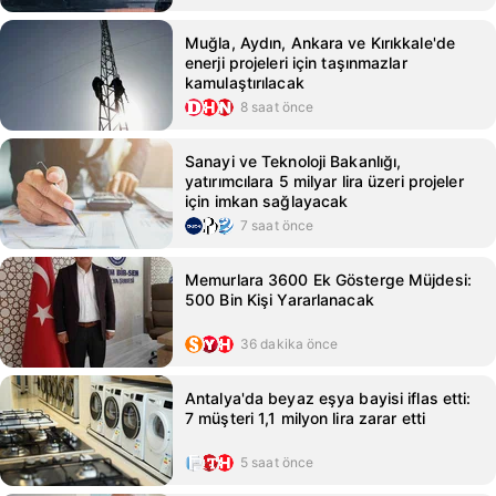
Muğla, Aydın, Ankara ve Kırıkkale'de
enerji projeleri için taşınmazlar
kamulaştırılacak
8 saat önce
Sanayi ve Teknoloji Bakanlığı,
yatırımcılara 5 milyar lira üzeri projeler
için imkan sağlayacak
7 saat önce
Memurlara 3600 Ek Gösterge Müjdesi:
500 Bin Kişi Yararlanacak
36 dakika önce
Antalya'da beyaz eşya bayisi iflas etti:
7 müşteri 1,1 milyon lira zarar etti
5 saat önce