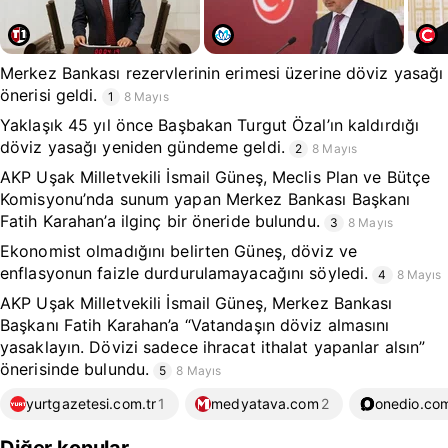
Merkez Bankası rezervlerinin erimesi üzerine döviz yasağı
önerisi geldi.
1
8 Mayıs
Yaklaşık 45 yıl önce Başbakan Turgut Özal’ın kaldırdığı
döviz yasağı yeniden gündeme geldi.
2
8 Mayıs
AKP Uşak Milletvekili İsmail Güneş, Meclis Plan ve Bütçe
Komisyonu’nda sunum yapan Merkez Bankası Başkanı
Fatih Karahan’a ilginç bir öneride bulundu.
3
8 Mayıs
Ekonomist olmadığını belirten Güneş, döviz ve
enflasyonun faizle durdurulamayacağını söyledi.
4
8 Mayıs
AKP Uşak Milletvekili İsmail Güneş, Merkez Bankası
Başkanı Fatih Karahan’a “Vatandaşın döviz almasını
yasaklayın. Dövizi sadece ihracat ithalat yapanlar alsın”
önerisinde bulundu.
5
8 Mayıs
yurtgazetesi.com.tr
1
medyatava.com
2
onedio.co