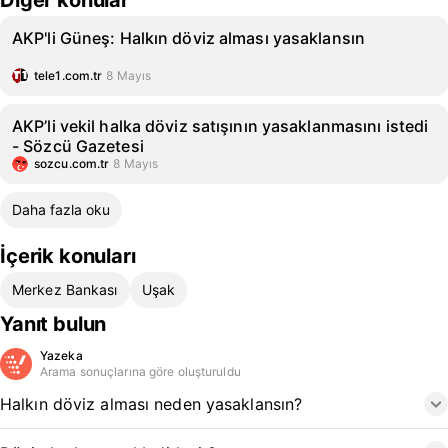
Diğer konular
AKP'li Güneş: Halkın döviz alması yasaklansın
tele1.com.tr
8 Mayıs
AKP’li vekil halka döviz satışının yasaklanmasını istedi
- Sözcü Gazetesi
sozcu.com.tr
8 Mayıs
Daha fazla oku
İçerik konuları
Merkez Bankası
Uşak
Yanıt bulun
Yazeka
Arama sonuçlarına göre oluşturuldu
Halkın döviz alması neden yasaklansın?