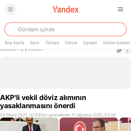
Ana Sayfa
Spor
Türkiye
Dünya
Siyaset
Günün içinden
Buradasın
Gündem
›
İş & Finans
›
AKP'li vekil döviz alımının
yasaklanmasını önerdi
08 Mayıs 2025, 02:54
Son güncelleme: 11 Ağustos 2025, 03:36