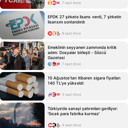
7 saat önce
EPDK 27 şirkete lisans verdi, 7 şirketin
lisansını sonlandırdı
8 saat önce
Emeklinin seyyanen zammında kritik
adım: Dosyalar birleşti - Sözcü
Gazetesi
7 saat önce
10 Ağustos'tan itibaren sigara fiyatları
140 TL'ye yükseldi
3 saat önce
Türkiye’de sanayi yatırımları geriliyor:
'Sıcak para fabrika kurmaz'
4 saat önce