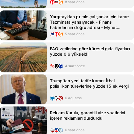
8 saat önce
Yargıtay’dan primle çalışanlar için karar:
Tazminata yansıyacak - Finans
haberlerinin doğru adresi - Mynet
Finans Haber
5 saat önce
FAO verilerine göre küresel gıda fiyatları
yüzde 0,6 yükseldi
4 saat önce
Trump'tan yeni tarife kararı: İthal
polisilikon türevlerine yüzde 15 ek vergi
6 Ağustos
Reklam Kurulu, garantili vize vaatlerini
içeren reklamları durdurdu
6 saat önce