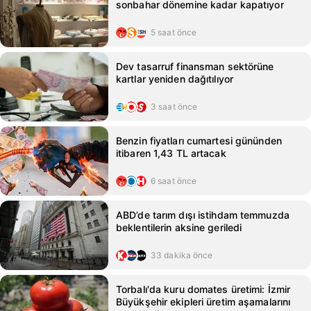
sonbahar dönemine kadar kapatıyor
5 saat önce
Dev tasarruf finansman sektörüne
kartlar yeniden dağıtılıyor
3 saat önce
Benzin fiyatları cumartesi gününden
itibaren 1,43 TL artacak
6 saat önce
ABD’de tarım dışı istihdam temmuzda
beklentilerin aksine geriledi
33 dakika önce
Torbalı'da kuru domates üretimi: İzmir
Büyükşehir ekipleri üretim aşamalarını