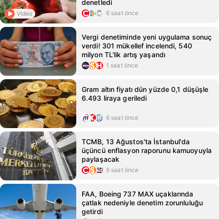
denetledi
6 saat önce
Video
Vergi denetiminde yeni uygulama sonuç
verdi! 301 mükellef incelendi, 540
milyon TL'lik artış yaşandı
1 saat önce
Gram altın fiyatı dün yüzde 0,1 düşüşle
6.493 liraya geriledi
6 saat önce
TCMB, 13 Ağustos'ta İstanbul'da
üçüncü enflasyon raporunu kamuoyuyla
paylaşacak
6 saat önce
FAA, Boeing 737 MAX uçaklarında
çatlak nedeniyle denetim zorunluluğu
getirdi