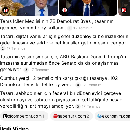
Temsilciler Meclisi nin 78 Demokrat üyesi, tasarının
geçmesi yönünde oy kullandı.
1
17 Temmuz
Tasarı, dijital varlıklar için genel düzenleyici belirsizliklerin
giderilmesini ve sektöre net kurallar getirilmesini içeriyor.
2
17 Temmuz
Tasarının yasalaşması için, ABD Başkanı Donald Trump'ın
imzasına sunulmadan önce Senato'da da onaylanması
gerekiyor.
3
17 Temmuz
Cumhuriyetçi 12 temsilcinin karşı çıktığı tasarıya, 102
Demokrat temsilci lehte oy verdi.
4
17 Temmuz
Tasarı, sabitcoinler için federal bir düzenleyici çerçeve
oluşturmayı ve sabitcoin piyasasının şeffaflığı ile hesap
verebilirliğini artırmayı amaçlıyor.
5
17 Temmuz
bloomberght.com
1
haberturk.com
2
ekonomim.co
İlgili Video