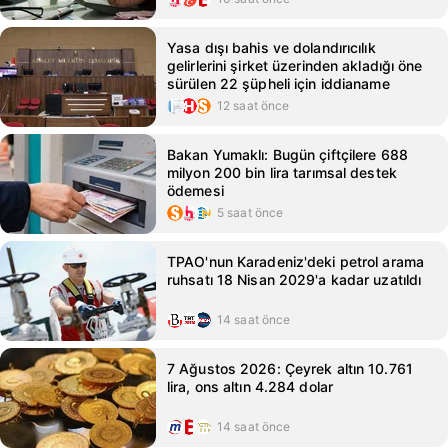
Yasa dışı bahis ve dolandırıcılık
gelirlerini şirket üzerinden akladığı öne
sürülen 22 şüpheli için iddianame
12 saat önce
Bakan Yumaklı: Bugün çiftçilere 688
milyon 200 bin lira tarımsal destek
ödemesi
5 saat önce
TPAO'nun Karadeniz'deki petrol arama
ruhsatı 18 Nisan 2029'a kadar uzatıldı
14 saat önce
7 Ağustos 2026: Çeyrek altın 10.761
lira, ons altın 4.284 dolar
14 saat önce