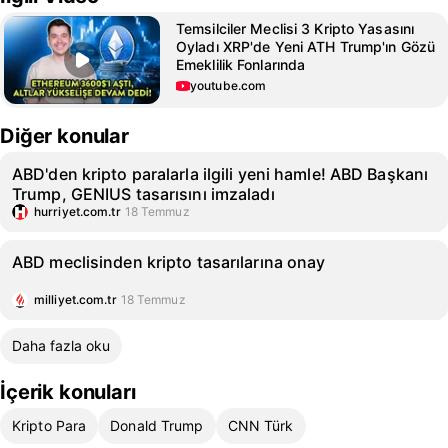
Temsilciler Meclisi 3 Kripto Yasasını
Oyladı XRP'de Yeni ATH Trump'ın Gözü
Emeklilik Fonlarında
youtube.com
Diğer konular
ABD'den kripto paralarla ilgili yeni hamle! ABD Başkanı
Trump, GENIUS tasarısını imzaladı
hurriyet.com.tr
18 Temmuz
ABD meclisinden kripto tasarılarına onay
milliyet.com.tr
18 Temmuz
Daha fazla oku
İçerik konuları
Kripto Para
Donald Trump
CNN Türk