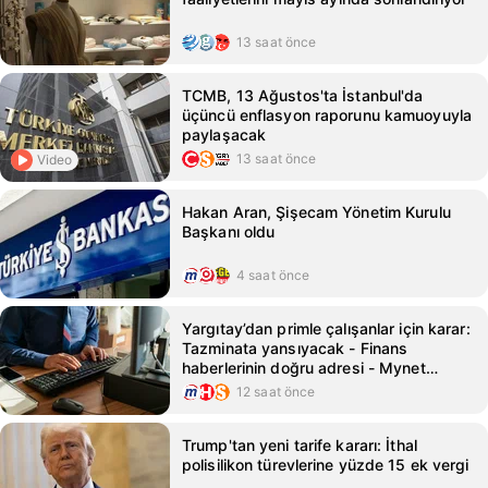
13 saat önce
TCMB, 13 Ağustos'ta İstanbul'da
üçüncü enflasyon raporunu kamuoyuyla
paylaşacak
13 saat önce
Video
Hakan Aran, Şişecam Yönetim Kurulu
Başkanı oldu
4 saat önce
Yargıtay’dan primle çalışanlar için karar:
Tazminata yansıyacak - Finans
haberlerinin doğru adresi - Mynet
Finans Haber
12 saat önce
Trump'tan yeni tarife kararı: İthal
polisilikon türevlerine yüzde 15 ek vergi