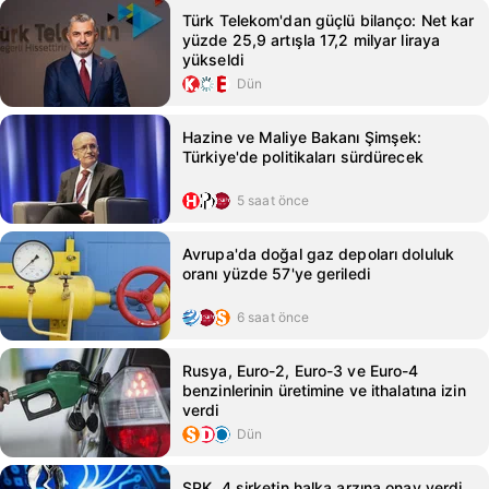
Türk Telekom'dan güçlü bilanço: Net kar
yüzde 25,9 artışla 17,2 milyar liraya
yükseldi
Dün
Hazine ve Maliye Bakanı Şimşek:
Türkiye'de politikaları sürdürecek
5 saat önce
Avrupa'da doğal gaz depoları doluluk
oranı yüzde 57'ye geriledi
6 saat önce
Rusya, Euro-2, Euro-3 ve Euro-4
benzinlerinin üretimine ve ithalatına izin
verdi
Dün
SPK, 4 şirketin halka arzına onay verdi