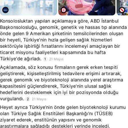
Konsolosluktan yapılan açıklamaya göre, ABD İstanbul
Başkonsolosluğu, genomik, genetik ve hassas tıp alanında
önde gelen 9 Amerikan şirketinin temsilcilerinden oluşan
bir heyeti, Türkiye'nin hızla gelişen sağlık hizmetleri
sektörüyle işbirliği fırsatlarını incelemeyi amaçlayan bir
ticaret misyonu faaliyetleri kapsamında bu hafta
Türkiye'de ağırladı.
1
21 Mayıs
Açıklamada, söz konusu firmaların gerek erken tespiti
geliştirerek, kişiselleştirilmiş tedavilere erişimi artırarak,
gerek genomik ve biyoteknoloji alanında yerel araştırma
kapasitesini güçlendirerek, Türkiye'nin ulusal sağlık
hedeflerini desteklemek için iyi bir pozisyonda olduğu
vurgulandı.
2
21 Mayıs
Heyet ayrıca Türkiye’nin önde gelen biyoteknoloji kurumu
olan Türkiye Sağlık Enstitüleri Başkanlığı’nı (TÜSEB)
ziyaret ederek, enstitünün yapısını ve genomik
araştırmalara sağladığı destekleri yerinde inceledi.