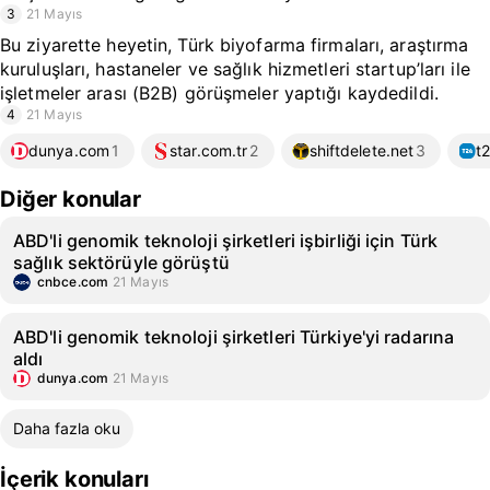
3
21 Mayıs
Bu ziyarette heyetin, Türk biyofarma firmaları, araştırma
kuruluşları, hastaneler ve sağlık hizmetleri startup’ları ile
işletmeler arası (B2B) görüşmeler yaptığı kaydedildi.
4
21 Mayıs
dunya.com
1
star.com.tr
2
shiftdelete.net
3
t
Diğer konular
ABD'li genomik teknoloji şirketleri işbirliği için Türk
sağlık sektörüyle görüştü
cnbce.com
21 Mayıs
ABD'li genomik teknoloji şirketleri Türkiye'yi radarına
aldı
dunya.com
21 Mayıs
Daha fazla oku
İçerik konuları