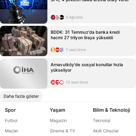
5 Ağustos
BDDK: 31 Temmuz'da banka kredi
hacmi 27 trilyon liraya yükseldi
7 saat önce
Arnavutköy'de sosyal konutlar hızla
yükseliyor
10 saat önce
Daha fazla göster
Spor
Yaşam
Bilim & Teknoloji
Futbol
Magazin
Teknoloji
Maçlar
Sinema & TV
Akıllı Cihazlar