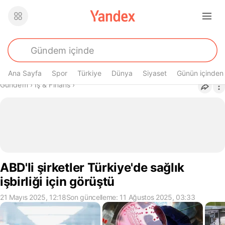
Ana Sayfa
Spor
Türkiye
Dünya
Siyaset
Günün içinden
Buradasın
Gündem
›
İş & Finans
›
ABD'li şirketler Türkiye'de sağlık
işbirliği için görüştü
21 Mayıs 2025, 12:18
Son güncelleme: 11 Ağustos 2025, 03:33