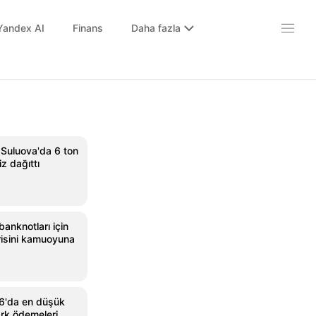
Yandex AI
Finans
Daha fazla
Suluova'da 6 ton
z dağıttı
banknotları için
risini kamuoyuna
6'da en düşük
ark ödemeleri