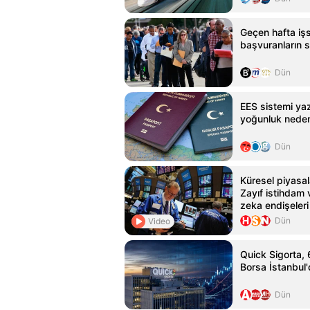
Geçen hafta işs
başvuranların s
Dün
EES sistemi y
yoğunluk nedeni
Dün
Küresel piyasal
Zayıf istihdam 
zeka endişeleri 
Dün
Video
Quick Sigorta,
Borsa İstanbul'
Dün