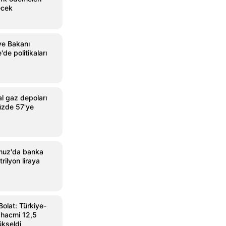
ecek
ye Bakanı
de politikaları
l gaz depoları
üzde 57'ye
muz'da banka
rilyon liraya
Bolat: Türkiye-
 hacmi 12,5
ükseldi