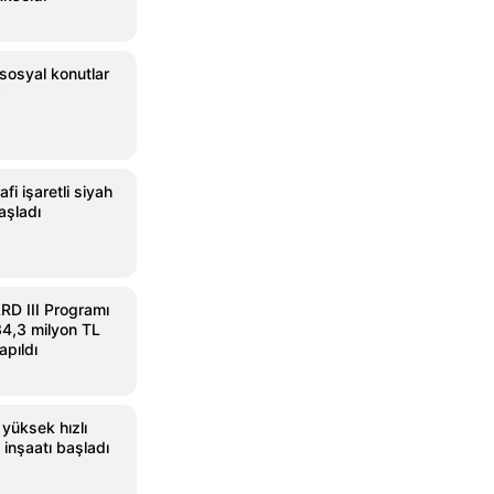
sosyal konutlar
fi işaretli siyah
aşladı
D III Programı
4,3 milyon TL
apıldı
 yüksek hızlı
 inşaatı başladı