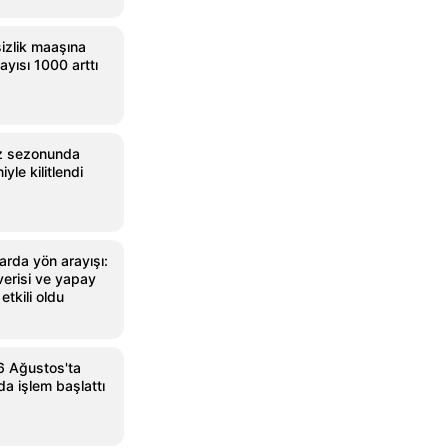
izlik maaşına
ayısı 1000 arttı
az sezonunda
yle kilitlendi
arda yön arayışı:
verisi ve yapay
etkili oldu
 6 Ağustos'ta
da işlem başlattı