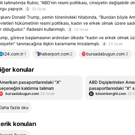
gili talimatında Rubio; “ABD'nin resmi politikası, cinsiyetin değişebilir o
rgu yapıyor.
2
23 Ocak
şkanı Donald Trump, yemin törenindeki hitabında, "Bundan böyle Ame
vletleri hükümetinin resmi politikası, kadın ve erkek olmak üzere sade
r olduğudur." ifadesini kullanmıştı.
3
23 Ocak
ump, göreve başlamasının ardından ülkede "kadın ve erkek olmak üz
nsiyetin" tanınacağına ilişkin kararname imzalamıştı.
4
23 Ocak
t24.com.tr
1
haberport.com
2
bursadabugun.com
3
iğer konular
Amerikan pasaportlarındaki "X"
ABD Dışişlerinden Ame
seçeneğini kaldırma talimatı
pasaportlarındaki "X" 
bursadabugun.com
23 Ocak
bloomberght.com
23 
kaldırma talimatı
Daha fazla oku
çerik konuları