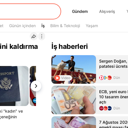
Gündem
Gündem
Alışveriş
et
Günün içinden
İş
İş
Bilim & Teknoloji
Yaşam
ini kaldırma
İş haberleri
Sergen Doğan, 
patatesi ücretsi
Dün
Video
ECB, yeni euro 
10 tasarım öne
açtı
Dün
ki "kadın" ve
eçeneğinin
7 Ağustos 202
emekli maaşı f