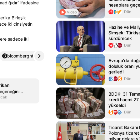
lmadığıdır” ifadesine
hesaplara geç
Dün
Video
rika Birleşik
ce iki cinsiyetin
Hazine ve Mali
Şimşek: Türkiye'
sürdürecek
ere sadece iki
Dün
bloomberght.com
4
Avrupa'da doğa
doluluk oranı y
geriledi
Dün
rikan
seçeneğini
BDDK: 31 Tem
Ocak
kredi hacmi 27 t
yükseldi
Dün
Ticaret Bakanı 
Polonya ticaret
milyar dolara y