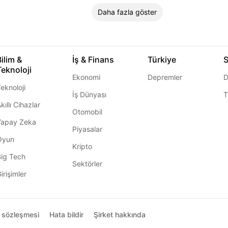
Daha fazla göster
Bilim &
İş & Finans
Türkiye
S
Teknoloji
Ekonomi
Depremler
D
eknoloji
İş Dünyası
T
kıllı Cihazlar
Otomobil
Yapay Zeka
Piyasalar
Oyun
Kripto
Big Tech
Sektörler
irişimler
ı sözleşmesi
Hata bildir
Şirket hakkında