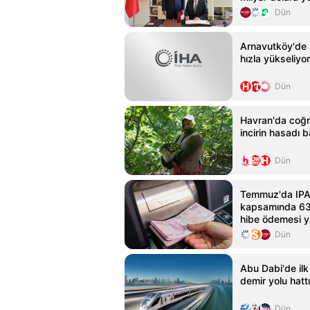
Dün
Arnavutköy'de 
hızla yükseliyor
Dün
Havran'da coğra
incirin hasadı b
Dün
Temmuz'da IPAR
kapsamında 63
hibe ödemesi y
Dün
Abu Dabi'de ilk
demir yolu hattı
Dün