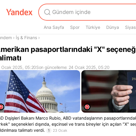
Ana Sayfa
Spor
Türkiye
Dünya
Siyas
radasın
ündem
›
İş & Finans
›
merikan pasaportlarındaki "X" seçeneğ
alimatı
 Ocak 2025, 05:20
Son güncelleme: 24 Ocak 2025, 05:20
D Dışişleri Bakanı Marco Rubio, ABD vatandaşlarının pasaportlarında
rkek" seçenekleri dışında, eşcinsel ve trans bireyler için açılan "X" s
ldırılması talimatı verdi.
1
23 Ocak