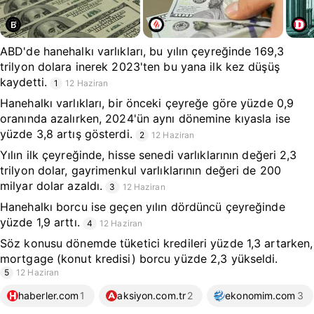
ABD'de hanehalkı varlıkları, bu yılın çeyreğinde 169,3
trilyon dolara inerek 2023'ten bu yana ilk kez düşüş
kaydetti.
1
12 Haziran
Hanehalkı varlıkları, bir önceki çeyreğe göre yüzde 0,9
oranında azalırken, 2024'ün aynı dönemine kıyasla ise
yüzde 3,8 artış gösterdi.
2
12 Haziran
Yılın ilk çeyreğinde, hisse senedi varlıklarının değeri 2,3
trilyon dolar, gayrimenkul varlıklarının değeri de 200
milyar dolar azaldı.
3
12 Haziran
Hanehalkı borcu ise geçen yılın dördüncü çeyreğinde
yüzde 1,9 arttı.
4
12 Haziran
Söz konusu dönemde tüketici kredileri yüzde 1,3 artarken,
mortgage (konut kredisi) borcu yüzde 2,3 yükseldi.
5
12 Haziran
haberler.com
1
aksiyon.com.tr
2
ekonomim.com
3