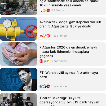
öğle saatlerinde açık alanda çalışmak
10 gün süreyle yasaklandı
5 Ağustos
Avrupa'daki doğal gaz depoları doluluk
oranı 5 Ağustos'ta %57'ye düştü
1 saat önce
7 Ağustos 2026'da en düşük emekli
maaşı fark ödemeleri hesaplara
geçecek
5 saat önce
FT: Warsh eylül ayında faiz artırmaya
hazır
1 saat önce
Ticaret Bakanlığı: Bu yıl 29
operasyonda 58 bin 519 canlı hayvan