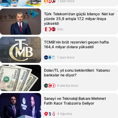
7 saat önce
Türk Telekom'dan güçlü bilanço: Net kar
yüzde 25,9 artışla 17,2 milyar liraya
yükseldi
Dün
TCMB'nin brüt rezervleri geçen hafta
164,4 milyar dolara yükseldi
1 saat önce
Dolar/TL yıl sonu beklentileri: Yabancı
bankalar ne diyor?
6 dakika önce
Sanayi ve Teknoloji Bakanı Mehmet
Fatih Kacır Trabzon'a Geliyor
4 Ağustos