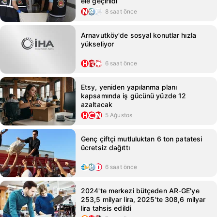
ele geçirildi
8 saat önce
Arnavutköy'de sosyal konutlar hızla
yükseliyor
6 saat önce
Etsy, yeniden yapılanma planı
kapsamında iş gücünü yüzde 12
azaltacak
5 Ağustos
Genç çiftçi mutluluktan 6 ton patatesi
ücretsiz dağıttı
6 saat önce
2024'te merkezi bütçeden AR-GE'ye
253,5 milyar lira, 2025'te 308,6 milyar
lira tahsis edildi