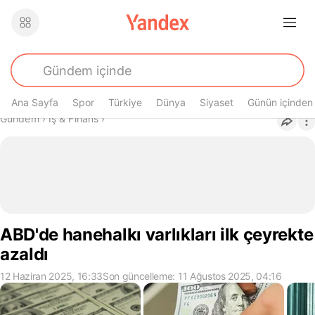
Ana Sayfa
Spor
Türkiye
Dünya
Siyaset
Günün içinden
Buradasın
Gündem
›
İş & Finans
›
ABD'de hanehalkı varlıkları ilk çeyrekte
azaldı
12 Haziran 2025, 16:33
Son güncelleme: 11 Ağustos 2025, 04:16