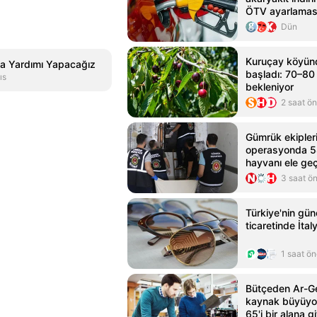
ÖTV ayarlaması
Dün
Kuruçay köyünd
a Yardımı Yapacağız
başladı: 70–80 
ıs
bekleniyor
2 saat ö
Gümrük ekipler
operasyonda 58
hayvanı ele geç
3 saat ö
Türkiye'nin gü
ticaretinde İtal
1 saat ö
Bütçeden Ar-Ge
kaynak büyüyo
65'i bir alana gi