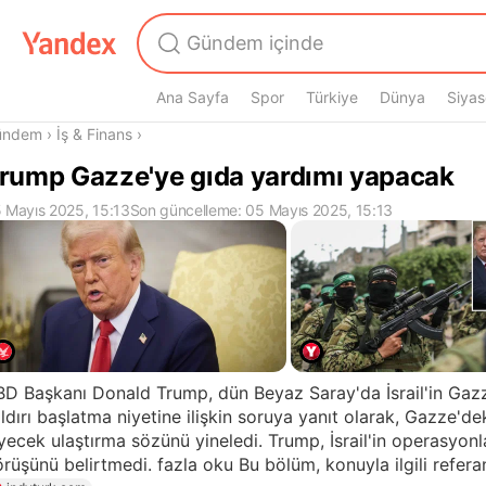
Ana Sayfa
Spor
Türkiye
Dünya
Siyas
radasın
ündem
›
İş & Finans
›
rump Gazze'ye gıda yardımı yapacak
 Mayıs 2025, 15:13
Son güncelleme: 05 Mayıs 2025, 15:13
D Başkanı Donald Trump, dün Beyaz Saray'da İsrail'in Gazz
ldırı başlatma niyetine ilişkin soruya yanıt olarak, Gazze'deki 
yecek ulaştırma sözünü yineledi. Trump, İsrail'in operasyonl
rüşünü belirtmedi. fazla oku Bu bölüm, konuyla ilgili referans