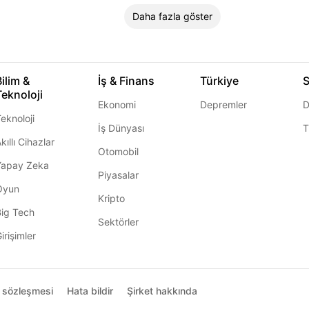
Daha fazla göster
Bilim &
İş & Finans
Türkiye
S
Teknoloji
Ekonomi
Depremler
D
eknoloji
İş Dünyası
T
kıllı Cihazlar
Otomobil
Yapay Zeka
Piyasalar
Oyun
Kripto
Big Tech
Sektörler
irişimler
ı sözleşmesi
Hata bildir
Şirket hakkında