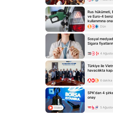
Rus hükümeti, 
ve Euro-4 benzi
kullanımına ona
Dün
Sosyal medyad
Sigara fiyatları
4 Ağusto
Türkiye ile Viet
havacılıkta kapa
6 dakika
SPK'dan 4 şirke
onay
5 Ağusto
Video