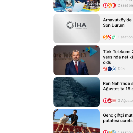
2 saat ö
Arnavutköy'de 
Son Durum
1 saat ö
Türk Telekom: 2
yarısında net k
oldu
Dün
Ren Nehri'nde s
Ağustos'ta 18 
3 Ağusto
Genç çiftçi mut
patatesi ücretsi
1 saat ö