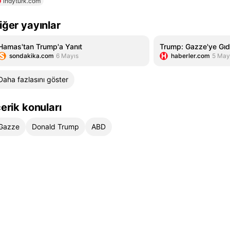
indyturk.com
iğer yayınlar
Hamas'tan Trump'a Yanıt
Trump: Gazze'ye Gıd
sondakika.com
6 Mayıs
haberler.com
5 May
Daha fazlasını göster
çerik konuları
Gazze
Donald Trump
ABD