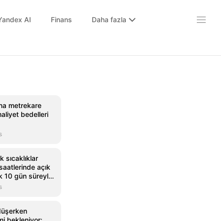
Yandex AI
Finans
Daha fazla
bina metrekare
aliyet bedelleri
s
 sıcaklıklar
saatlerinde açık
k 10 gün süreyle
s
 düşerken
mi bekleniyor: