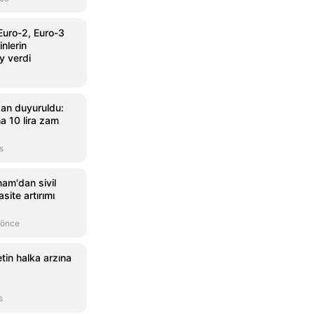
Euro-2, Euro-3
nlerin
y verdi
an duyuruldu:
na 10 lira zam
s
nam'dan sivil
site artırımı
 önce
tin halka arzına
s