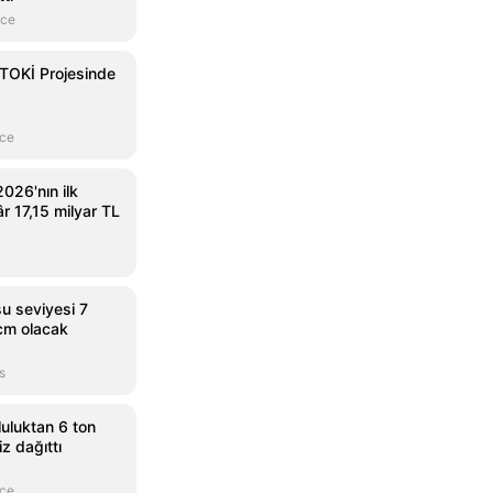
nce
TOKİ Projesinde
nce
026'nın ilk
âr 17,15 milyar TL
u seviyesi 7
cm olacak
s
luluktan 6 ton
z dağıttı
nce