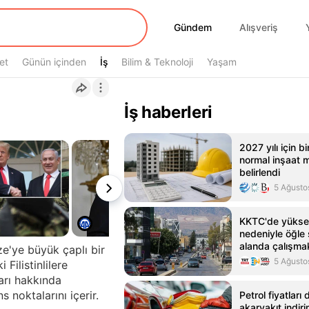
Gündem
Gündem
Alışveriş
et
Günün içinden
İş
İş
Bilim & Teknoloji
Yaşam
İş haberleri
2027 yılı için 
normal inşaat m
belirlendi
5 Ağusto
KKTC'de yüksek
nedeniyle öğle 
alanda çalışma
e'ye büyük çaplı bir
yasaklandı
5 Ağusto
Filistinlilere
arı hakkında
 noktalarını içerir.
Petrol fiyatları
akaryakıt indiri