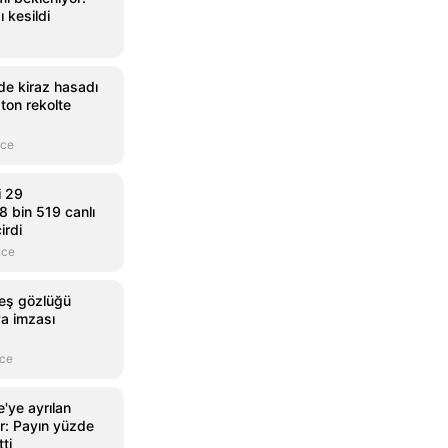
 kesildi
e kiraz hasadı
ton rekolte
nce
i 29
 bin 519 canlı
irdi
nce
neş gözlüğü
ya imzası
nce
'ye ayrılan
r: Payın yüzde
tti