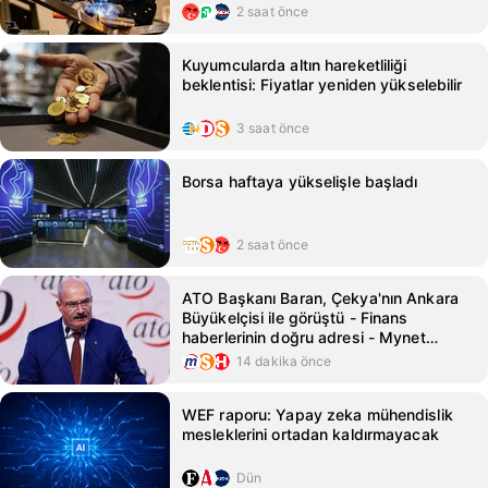
2 saat önce
Kuyumcularda altın hareketliliği
beklentisi: Fiyatlar yeniden yükselebilir
3 saat önce
Borsa haftaya yükselişle başladı
2 saat önce
ATO Başkanı Baran, Çekya'nın Ankara
Büyükelçisi ile görüştü - Finans
haberlerinin doğru adresi - Mynet
Finans Haber
14 dakika önce
WEF raporu: Yapay zeka mühendislik
mesleklerini ortadan kaldırmayacak
Dün