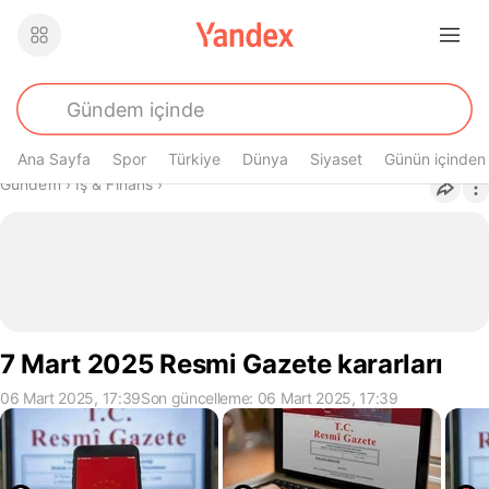
Ana Sayfa
Spor
Türkiye
Dünya
Siyaset
Günün içinden
Buradasın
Gündem
›
İş & Finans
›
7 Mart 2025 Resmi Gazete kararları
06 Mart 2025, 17:39
Son güncelleme: 06 Mart 2025, 17:39