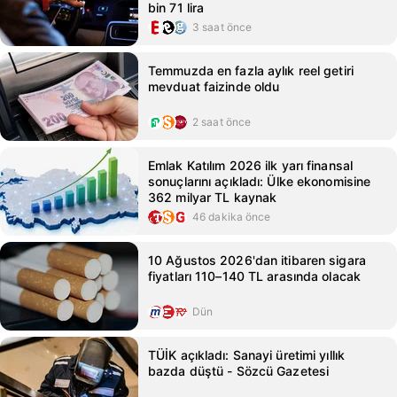
bin 71 lira
3 saat önce
Temmuzda en fazla aylık reel getiri
mevduat faizinde oldu
2 saat önce
Emlak Katılım 2026 ilk yarı finansal
sonuçlarını açıkladı: Ülke ekonomisine
362 milyar TL kaynak
46 dakika önce
10 Ağustos 2026'dan itibaren sigara
fiyatları 110–140 TL arasında olacak
Dün
TÜİK açıkladı: Sanayi üretimi yıllık
bazda düştü - Sözcü Gazetesi