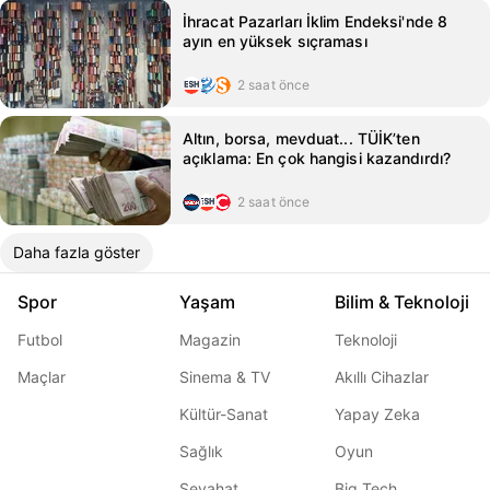
İhracat Pazarları İklim Endeksi'nde 8
ayın en yüksek sıçraması
2 saat önce
Altın, borsa, mevduat... TÜİK’ten
açıklama: En çok hangisi kazandırdı?
2 saat önce
Daha fazla göster
Spor
Yaşam
Bilim & Teknoloji
Futbol
Magazin
Teknoloji
Maçlar
Sinema & TV
Akıllı Cihazlar
Kültür-Sanat
Yapay Zeka
Sağlık
Oyun
Seyahat
Big Tech