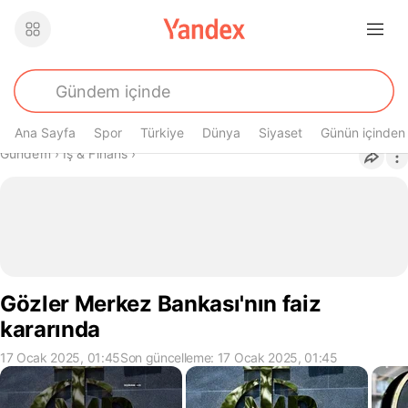
Ana Sayfa
Spor
Türkiye
Dünya
Siyaset
Günün içinden
Buradasın
Gündem
›
İş & Finans
›
Gözler Merkez Bankası'nın faiz
kararında
17 Ocak 2025, 01:45
Son güncelleme: 17 Ocak 2025, 01:45