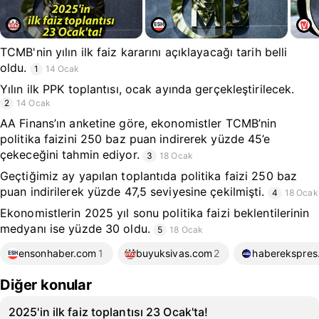
TCMB'nin yılın ilk faiz kararını açıklayacağı tarih belli
oldu.
1
14 Ocak
Yılın ilk PPK toplantısı, ocak ayında gerçekleştirilecek.
2
14 Ocak
AA Finans’ın anketine göre, ekonomistler TCMB’nin
politika faizini 250 baz puan indirerek yüzde 45’e
çekeceğini tahmin ediyor.
3
18 Ocak
Geçtiğimiz ay yapılan toplantıda politika faizi 250 baz
puan indirilerek yüzde 47,5 seviyesine çekilmişti.
4
18 Ocak
Ekonomistlerin 2025 yıl sonu politika faizi beklentilerinin
medyanı ise yüzde 30 oldu.
5
18 Ocak
ensonhaber.com
1
buyuksivas.com
2
haberekspres
Diğer konular
2025'in ilk faiz toplantısı 23 Ocak'ta!