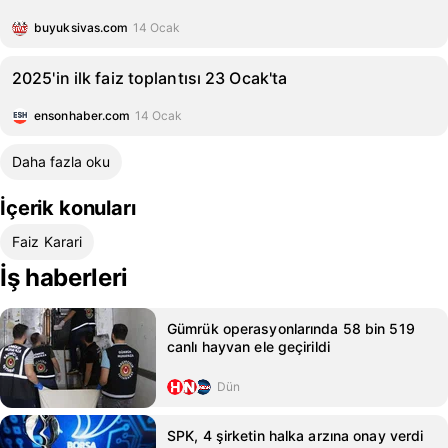
buyuksivas.com
14 Ocak
2025'in ilk faiz toplantısı 23 Ocak'ta
ensonhaber.com
14 Ocak
Daha fazla oku
İçerik konuları
Faiz Karari
İş haberleri
Gümrük operasyonlarında 58 bin 519
canlı hayvan ele geçirildi
Dün
SPK, 4 şirketin halka arzına onay verdi