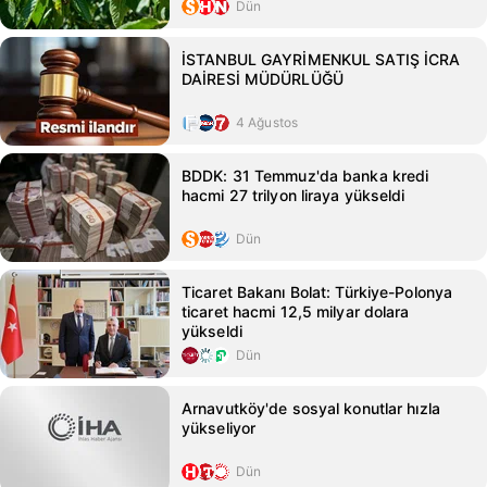
Dün
İSTANBUL GAYRİMENKUL SATIŞ İCRA
DAİRESİ MÜDÜRLÜĞÜ
4 Ağustos
BDDK: 31 Temmuz'da banka kredi
hacmi 27 trilyon liraya yükseldi
Dün
Ticaret Bakanı Bolat: Türkiye-Polonya
ticaret hacmi 12,5 milyar dolara
yükseldi
Dün
Arnavutköy'de sosyal konutlar hızla
yükseliyor
Dün