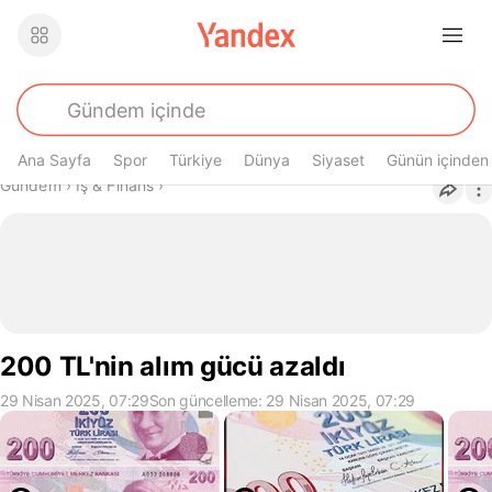
Ana Sayfa
Spor
Türkiye
Dünya
Siyaset
Günün içinden
Buradasın
Gündem
›
İş & Finans
›
200 TL'nin alım gücü azaldı
29 Nisan 2025, 07:29
Son güncelleme: 29 Nisan 2025, 07:29