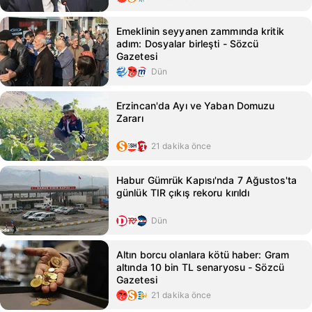
Emeklinin seyyanen zammında kritik
adım: Dosyalar birleşti - Sözcü
Gazetesi
Dün
Erzincan'da Ayı ve Yaban Domuzu
Zararı
21 dakika önce
Habur Gümrük Kapısı'nda 7 Ağustos'ta
günlük TIR çıkış rekoru kırıldı
Dün
Altın borcu olanlara kötü haber: Gram
altında 10 bin TL senaryosu - Sözcü
Gazetesi
21 dakika önce