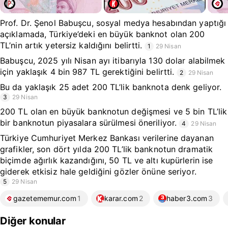
Prof. Dr. Şenol Babuşcu, sosyal medya hesabından yaptığı
açıklamada, Türkiye’deki en büyük banknot olan 200
TL’nin artık yetersiz kaldığını belirtti.
1
29 Nisan
Babuşcu, 2025 yılı Nisan ayı itibarıyla 130 dolar alabilmek
için yaklaşık 4 bin 987 TL gerektiğini belirtti.
2
29 Nisan
Bu da yaklaşık 25 adet 200 TL’lik banknota denk geliyor.
3
29 Nisan
200 TL olan en büyük banknotun değişmesi ve 5 bin TL’lik
bir banknotun piyasalara sürülmesi öneriliyor.
4
29 Nisan
Türkiye Cumhuriyet Merkez Bankası verilerine dayanan
grafikler, son dört yılda 200 TL’lik banknotun dramatik
biçimde ağırlık kazandığını, 50 TL ve altı kupürlerin ise
giderek etkisiz hale geldiğini gözler önüne seriyor.
5
29 Nisan
gazetememur.com
1
karar.com
2
haber3.com
3
Diğer konular