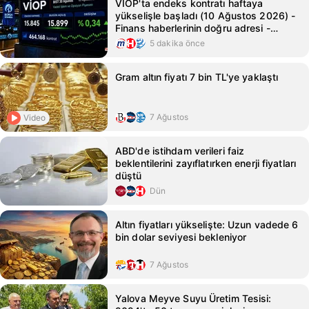
VİOP'ta endeks kontratı haftaya
yükselişle başladı (10 Ağustos 2026) -
Finans haberlerinin doğru adresi -
Mynet Finans Haber
5 dakika önce
Gram altın fiyatı 7 bin TL'ye yaklaştı
7 Ağustos
Video
ABD'de istihdam verileri faiz
beklentilerini zayıflatırken enerji fiyatları
düştü
Dün
Altın fiyatları yükselişte: Uzun vadede 6
bin dolar seviyesi bekleniyor
7 Ağustos
Yalova Meyve Suyu Üretim Tesisi: