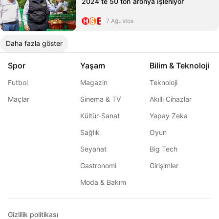
2024'te 50 ton aronya işleniyor
7 Ağustos
Daha fazla göster
Spor
Yaşam
Bilim & Teknoloji
Futbol
Magazin
Teknoloji
Maçlar
Sinema & TV
Akıllı Cihazlar
Kültür-Sanat
Yapay Zeka
Sağlık
Oyun
Seyahat
Big Tech
Gastronomi
Girişimler
Moda & Bakım
Gizlilik politikası