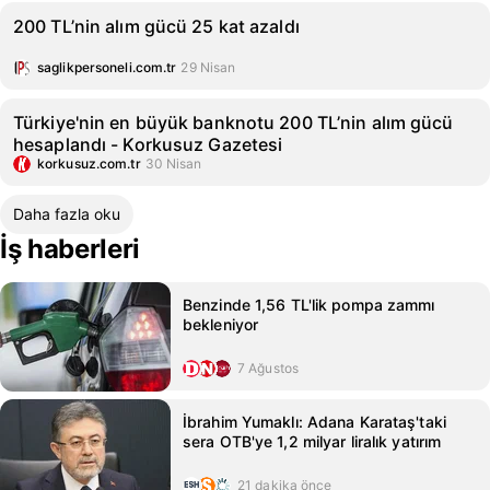
200 TL’nin alım gücü 25 kat azaldı
saglikpersoneli.com.tr
29 Nisan
Türkiye'nin en büyük banknotu 200 TL’nin alım gücü
hesaplandı - Korkusuz Gazetesi
korkusuz.com.tr
30 Nisan
Daha fazla oku
İş haberleri
Benzinde 1,56 TL'lik pompa zammı
bekleniyor
7 Ağustos
İbrahim Yumaklı: Adana Karataş'taki
sera OTB'ye 1,2 milyar liralık yatırım
21 dakika önce