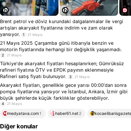
Brent petrol ve döviz kurundaki dalgalanmalar ile vergi
artışları akaryakıt fiyatlarına indirim ve zam olarak
yansıyor.
1
21 Mayıs
21 Mayıs 2025 Çarşamba günü itibarıyla benzin ve
motorin fiyatlarında herhangi bir değişiklik yaşanmadı.
2
21 Mayıs
Türkiye'de akaryakıt fiyatları hesaplanırken; Gümrüksüz
rafineri fiyatına ÖTV ve EPDK payının eklenmesiyle
Rafineri satış fiyatı bulunuyor.
3
21 Mayıs
Akaryakıt fiyatları, genellikle gece yarısı 00:00’dan sonra
pompa fiyatlarına yansıyor ve İstanbul, Ankara, İzmir gibi
büyük şehirlerde küçük farklılıklar gösterebiliyor.
4
21 Mayıs
medyatava.com
1
haber61.net
2
kocaelibarisgazet
Diğer konular