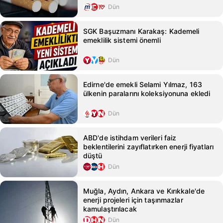
Dün
SGK Başuzmanı Karakaş: Kademeli
emeklilik sistemi önemli
Dün
Edirne'de emekli Selami Yılmaz, 163
ülkenin paralarını koleksiyonuna ekledi
Dün
ABD'de istihdam verileri faiz
beklentilerini zayıflatırken enerji fiyatları
düştü
Dün
Muğla, Aydın, Ankara ve Kırıkkale'de
enerji projeleri için taşınmazlar
kamulaştırılacak
Dün