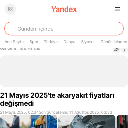
Ana Sayfa
Spor
Türkiye
Dünya
Siyaset
Günün içinden
Buradasın
Gündem
›
İş & Finans
›
21 Mayıs 2025'te akaryakıt fiyatları
değişmedi
21 Mayıs 2025, 02:34
Son güncelleme: 11 Ağustos 2025, 03:33